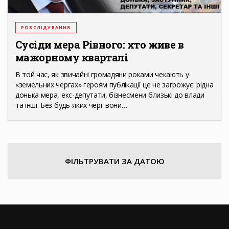
РОЗСЛІДУВАННЯ
Сусіди мера Рівного: хто живе в
мажорному кварталі
В той час, як звичайні громадяни роками чекають у
«земельних чергах» героям публікації це не загрожує: рідна
донька мера, екс-депутати, бізнесмени близькі до влади
та інші. Без будь-яких черг вони…
ФІЛЬТРУВАТИ ЗА ДАТОЮ