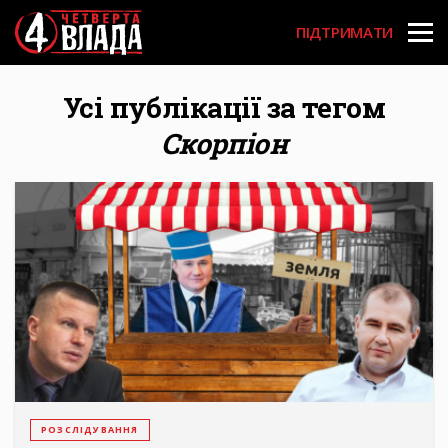
Перейти
User
до
ПІДТРИМАТИ
основного
account
вмісту
menu
Усі публікації за тегом
Скорпіон
РОЗСЛІДУВАННЯ