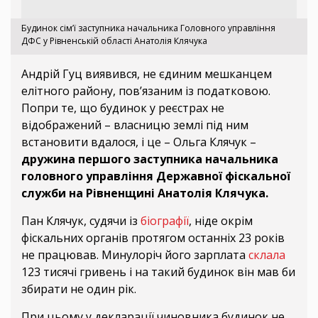
Будинок сім’ї заступника начальника Головного управління
ДФС у Рівненській області Анатолія Клячука
Андрій Гуц виявився, не єдиним мешканцем
елітного району, пов’язаним із податковою.
Попри те, що будинок у реєстрах не
відображений – власницю землі під ним
встановити вдалося, і це – Ольга Клячук –
дружина першого заступника начальника
головного управління Державної фіскальної
служби на Рівненщині Анатолія Клячука.
Пан Клячук, судячи із
біографії
, ніде окрім
фіскальних органів протягом останніх 23 років
не працював. Минулоріч його зарплата
склала
123 тисячі гривень і на такий будинок він мав би
збирати не один рік.
При цьому у декларації чиновника будинок не