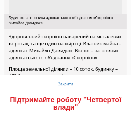
Будинок засновника адвокатського об’єднання «Скорпіон»
Михайла Давидюка
Здоровенний скорпіон наварений на металевих
воротах, та ще один на хвіртці. Власник майна –
адвокат Михайло Давидюк. Він же – засновник
адвокатського об’єднання «Скорпіон».
Площа земельної ділянки – 10 соток, будинку –
473,6 квадратних метрів.
Закрити
Екс-банкір
Підтримайте роботу "Четвертої
влади"