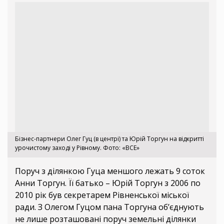
Бізнес-партнери Олег Гуц (в центрі) та Юрій Торгун на відкритті
урочистому заході у Рівному. Фото: «ВСЕ»
Поруч з ділянкою Гуца меншого лежать 9 соток
Анни Торгун. Її батько – Юрій Торгун з 2006 по
2010 рік був секретарем Рівненської міської
ради. З Олегом Гуцом пана Торгуна об’єднують
не лише розташовані поруч земельні ділянки