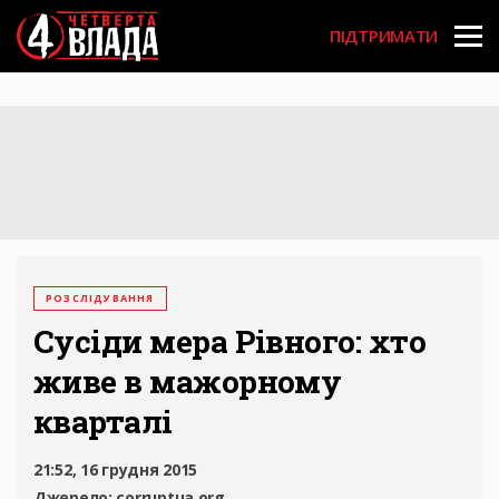
Перейти
User
до
ПІДТРИМАТИ
основного
account
вмісту
menu
РОЗСЛІДУВАННЯ
Сусіди мера Рівного: хто
живе в мажорному
кварталі
21:52, 16 грудня 2015
Джерело:
corruptua.org