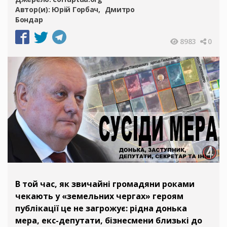
Автор(и):
Юрій Горбач
Дмитро
Бондар
8983
0
В той час, як звичайні громадяни роками
чекають у «земельних чергах» героям
публікації це не загрожує: рідна донька
мера, екс-депутати, бізнесмени близькі до