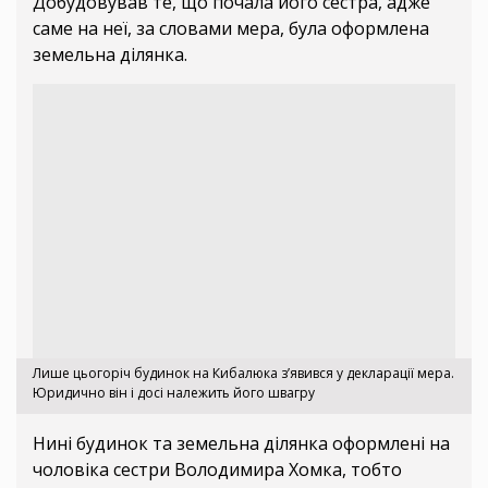
Добудовував те, що почала його сестра, адже
саме на неї, за словами мера, була оформлена
земельна ділянка.
Лише цьогоріч будинок на Кибалюка з’явився у декларації мера.
Юридично він і досі належить його швагру
Нині будинок та земельна ділянка оформлені на
чоловіка сестри Володимира Хомка, тобто