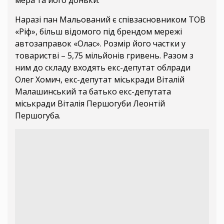
мера та його доньки.
Наразі пан Мальований є співзасновником ТОВ
«Ріф», більш відомого під брендом мережі
автозаправок «Олас». Розмір його частки у
товаристві – 5,75 мільйонів гривень. Разом з
ним до складу входять екс-депутат облради
Олег Хомич, екс-депутат міськради Віталій
Малашинський та батько екс-депутата
міськради Віталія Першогуби Леонтій
Першогуба.