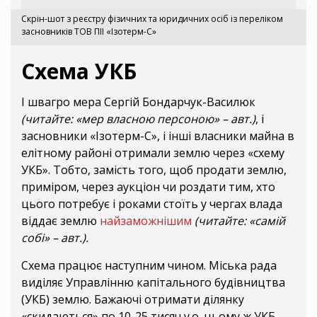
Скрін-шот з реєстру фізичних та юридичних осіб із переліком
засновників ТОВ ПІІ «Ізотерм-С»
Схема УКБ
І швагро мера Сергій Бондарчук-Василюк
(читайте: «мер власною персоною» – авт.)
, і
засновники «Ізотерм-С», і інші власники майна в
елітному районі отримали землю через «схему
УКБ». Тобто, замість того, щоб продати землю,
приміром, через аукціон чи роздати тим, хто
цього потребує і роками стоїть у чергах влада
віддає землю
найзаможнішим
(читайте: «самій
собі» – авт.).
Схема працює наступним чином. Міська рада
виділяє Управлінню капітального будівництва
(УКБ) землю. Бажаючі отримати ділянку
«скидаються» по 10-25 тисяч у.о. цьому ж УКБ