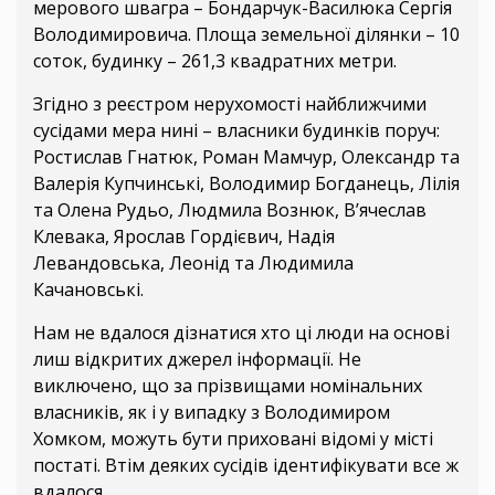
мерового швагра – Бондарчук-Василюка Сергія
Володимировича. Площа земельної ділянки – 10
соток, будинку – 261,3 квадратних метри.
Згідно з реєстром нерухомості найближчими
сусідами мера нині – власники будинків поруч:
Ростислав Гнатюк, Роман Мамчур, Олександр та
Валерія Купчинські, Володимир Богданець, Лілія
та Олена Рудьо, Людмила Вознюк, В’ячеслав
Клевака, Ярослав Гордієвич, Надія
Левандовська, Леонід та Людимила
Качановські.
Нам не вдалося дізнатися хто ці люди на основі
лиш відкритих джерел інформації. Не
виключено, що за прізвищами номінальних
власників, як і у випадку з Володимиром
Хомком, можуть бути приховані відомі у місті
постаті. Втім деяких сусідів ідентифікувати все ж
вдалося.