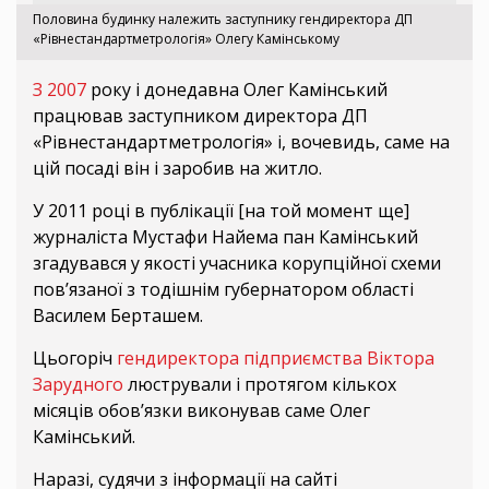
Половина будинку належить заступнику гендиректора ДП
«Рівнестандартметрологія» Олегу Камінському
З 2007
року і донедавна Олег Камінський
працював заступником директора ДП
«Рівнестандартметрологія» і, вочевидь, саме на
цій посаді він і заробив на житло.
У 2011 році в публікації [на той момент ще]
журналіста Мустафи Найема пан Камінський
згадувався у якості учасника корупційної схеми
пов’язаної з тодішнім губернатором області
Василем Берташем.
Цьогоріч
гендиректора підприємства Віктора
Зарудного
люстрували і протягом кількох
місяців обов’язки виконував саме Олег
Камінський.
Наразі, судячи з інформації на сайті