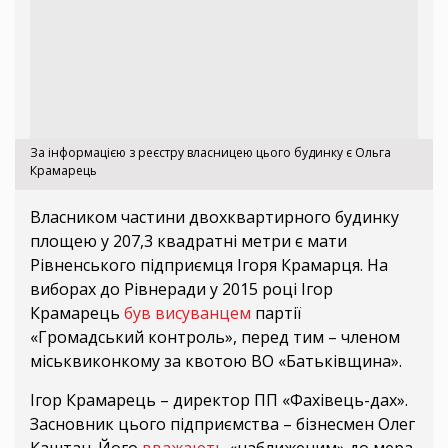
За інформацією з реєстру власницею цього будинку є Ольга
Крамарець
Власником частини двохквартирного будинку
площею у 207,3 квадратні метри є мати
Рівненського підприємця Ігоря Крамарця. На
виборах до Рівнеради у 2015 році Ігор
Крамарець
був висуванцем
партії
«Громадський контроль», перед тим – членом
міськвиконкому за квотою ВО «Батьківщина».
Ігор Крамарець – директор ПП «Фахівець-дах».
Засновник цього підприємства – бізнесмен Олег
Каштан. Його
вважають
«наближеним» до мера