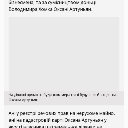
бізнесмена, та за сумісництвом доньці
Володимира Хомка Оксані Артуньян.
На ділянці прямо за будинком мера нині будується його донька
Оксана Артуньян
Ані у реєстрі речових прав на нерухоме майно,
ані на кадастровій карті Оксана Артуньян у
якості власника цієї земельної ділянки не