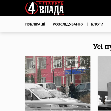
Перейти
User
до
основного
account
вмісту
Основна
menu
ПУБЛІКАЦІЇ
РОЗСЛІДУВАННЯ
БЛОГИ
навіґація
Усі п