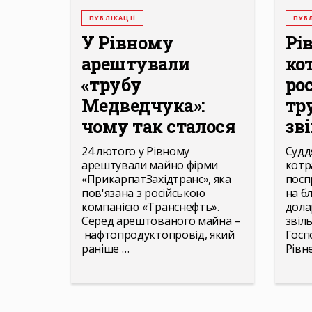
ПУБЛІКАЦІЇ
ПУБЛ
У Рівному
Рі
арештували
ко
«трубу
ро
Медведчука»:
тр
чому так сталося
зві
24 лютого у Рівному
Судд
арештували майно фірми
котр
«ПрикарпатЗахідтранс», яка
посп
пов'язана з російською
на б
компанією «Транснефть».
дола
Серед арештованого майна –
звіль
нафтопродуктопровід, який
Госп
раніше …
Рівн