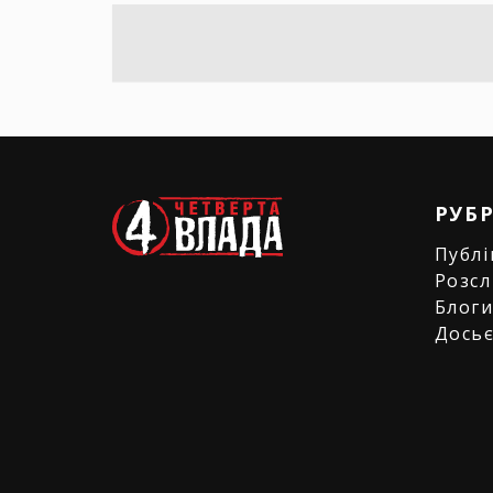
РУБ
Публі
Розсл
Блог
Дось