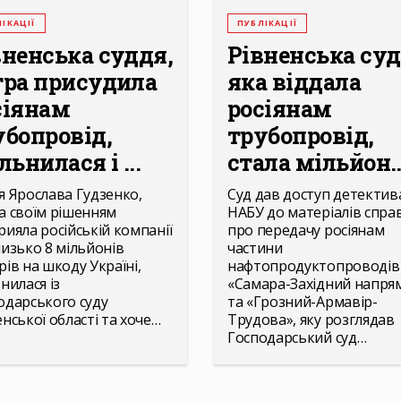
ІКАЦІЇ
ПУБЛІКАЦІЇ
вненська суддя,
Рівненська суд
тра присудила
яка віддала
сіянам
росіянам
убопровід,
трубопровід,
льнилася і ...
стала мільйон..
я Ярослава Гудзенко,
Суд дав доступ детекти
а своїм рішенням
НАБУ до матеріалів спра
рияла російській компанії
про передачу росіянам
лизько 8 мільйонів
частини
рів на шкоду Україні,
нафтопродуктопроводів
нилася із
«Самара-Західний напря
одарського суду
та «Грозний-Армавір-
енської області та хоче…
Трудова», яку розглядав
Господарський суд…