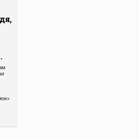
дя,
.
вам
ви
мок»