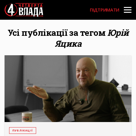
Перейти
User
до
ПІДТРИМАТИ
основного
account
вмісту
menu
Усі публікації за тегом
Юрій
Яцика
ПУБЛІКАЦІЇ