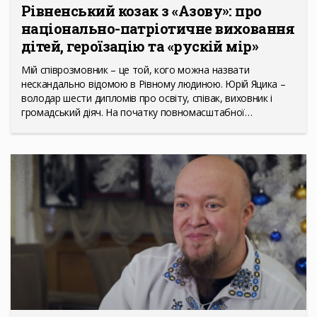
Рівненський козак з «Азову»: про
національно-патріотичне виховання
дітей, героїзацію та «рускій мір»
Мій співрозмовник – це той, кого можна назвати
нескандально відомою в Рівному людиною. Юрій Яцика –
володар шести дипломів про освіту, співак, виховник і
громадський діяч. На початку повномасштабної…