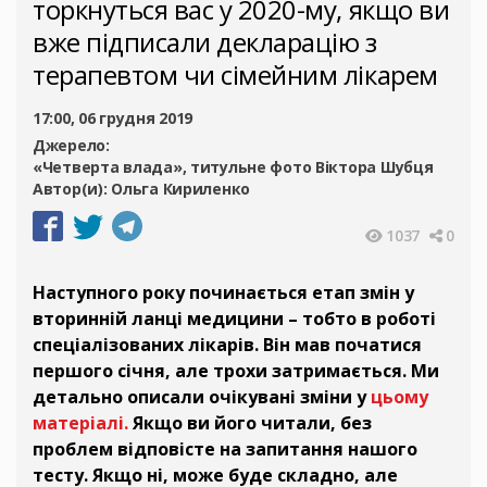
торкнуться вас у 2020-му, якщо ви
вже підписали декларацію з
терапевтом чи сімейним лікарем
17:00, 06 грудня 2019
Джерело:
«Четверта влада», титульне фото Віктора Шубця
Автор(и):
Ольга Кириленко
1037
0
Наступного року починається етап змін у
вторинній ланці медицини – тобто в роботі
спеціалізованих лікарів. Він мав початися
першого січня, але трохи затримається. Ми
детально описали очікувані зміни у
цьому
матеріалі.
Якщо ви його читали, без
проблем відповісте на запитання нашого
тесту. Якщо ні, може буде складно, але