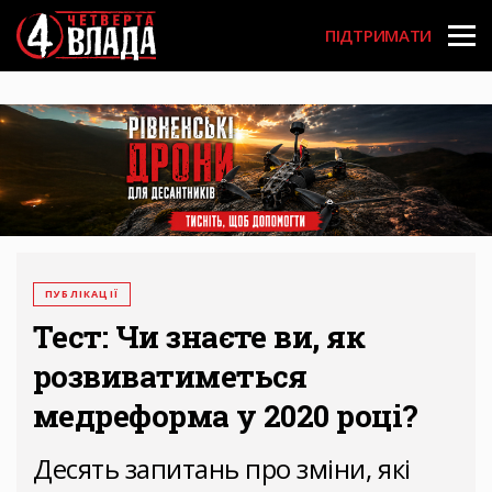
Перейти
User
до
ПІДТРИМАТИ
основного
account
вмісту
menu
ПУБЛІКАЦІЇ
Тест: Чи знаєте ви, як
розвиватиметься
медреформа у 2020 році?
Десять запитань про зміни, які