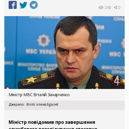
240
0
Міністр МВС Віталій Захарченко
Джерело
Фото з news.liga.net
Міністр повідомив про завершення
службового розслідування стосовно