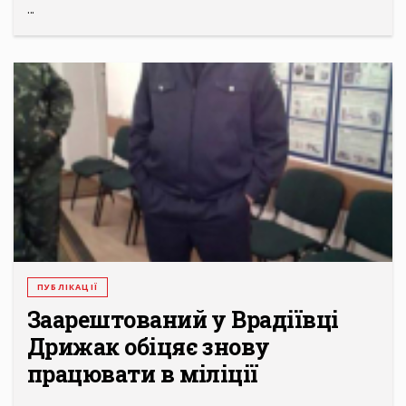
...
ПУБЛІКАЦІЇ
Заарештований у Врадіївці
Дрижак обіцяє знову
працювати в міліції