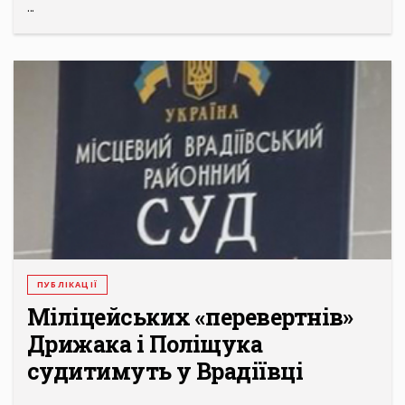
...
ПУБЛІКАЦІЇ
Міліцейських «перевертнів»
Дрижака і Поліщука
судитимуть у Врадіївці