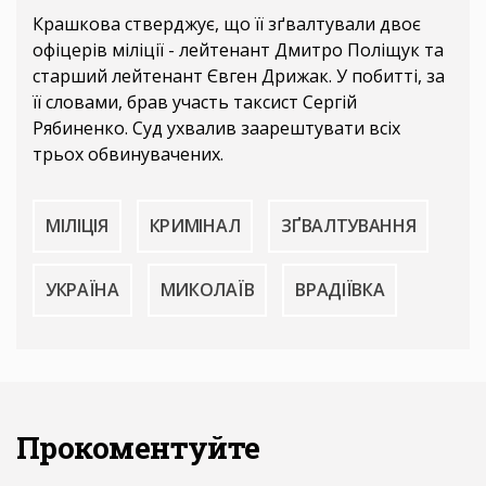
Крашкова стверджує, що її зґвалтували двоє
офіцерів міліції - лейтенант Дмитро Поліщук та
старший лейтенант Євген Дрижак. У побитті, за
її словами, брав участь таксист Сергій
Рябиненко. Суд ухвалив заарештувати всіх
трьох обвинувачених.
МІЛІЦІЯ
КРИМІНАЛ
ЗҐВАЛТУВАННЯ
УКРАЇНА
МИКОЛАЇВ
ВРАДІЇВКА
Прокоментуйте