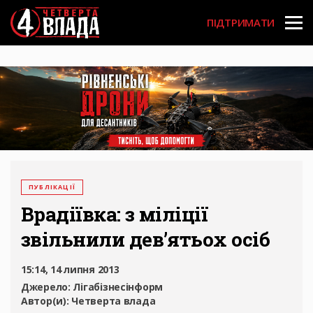
Перейти
User
до
ПІДТРИМАТИ
основного
account
вмісту
menu
ПУБЛІКАЦІЇ
Врадіївка: з міліції
звільнили дев’ятьох осіб
15:14, 14 липня 2013
Джерело:
Лігабізнесінформ
Автор(и):
Четверта влада