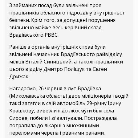
З займаних посад були звільнені троє
працівників обласного підрозділу внутрішньої
безпеки. Крім того, за допущені порушення
звільнено майже весь керівний склад
Врадіївського РВВС.
Раніше з органів внутрішніх справ були
звільнені начальник Врадіївського райвідділу
міліції Віталій Синицький, а також працівники
цього відділу Дмитро Поліщук та Євген
Дрижак.
Нагадаємо, 26 червня в смт Врадіївка
(Миколаївська область) двоє міліціонерів і водій
таксі затягли в свій автомобіль 29-річну Ірину
Крашкову, вивезли її до лісосмуги біля села
Сирове, побили і зґвалтували. Постраждала
потрапила до лікарні з множинними
переломами черепа і рваними ранами.