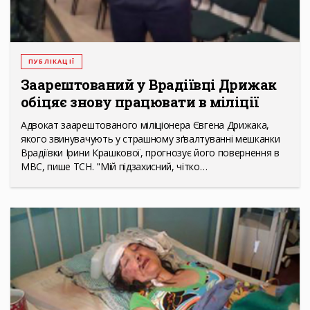
ПУБЛІКАЦІЇ
Заарештований у Врадіївці Дрижак
обіцяє знову працювати в міліції
Адвокат заарештованого міліціонера Євгена Дрижака,
якого звинувачують у страшному зґвалтуванні мешканки
Врадіївки Ірини Крашкової, прогнозує його повернення в
МВС, пише ТСН. "Мій підзахисний, чітко…