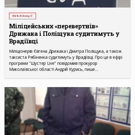
ПУБЛІКАЦІЇ
Міліцейських «перевертнів»
Дрижака і Поліщука судитимуть у
Врадіївці
Міліціонерів Євгена Дрижака і Дмитра Поліщука, а також
таксиста Рябіненка судитимуть у Врадіївці. Про це в ефірі
програми "Шустер Live" повідомив прокурор
Миколаївської області Андрій Курись, пише…