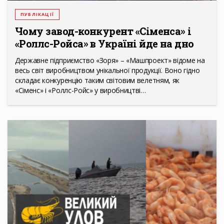
ПУБЛІКАЦІЇ
Чому завод-конкурент «Сіменса» і
«Роллс-Ройса» в Україні йде на дно
Державне підприємство «Зоря» – «Машпроект» відоме на
весь світ виробництвом унікальної продукції. Воно гідно
складає конкуренцію таким світовим велетням, як
«Сіменс» і «Роллс-Ройс» у виробництві…