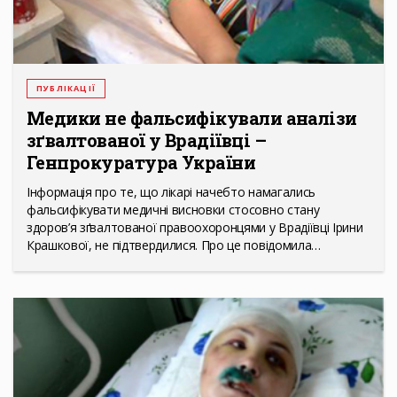
ПУБЛІКАЦІЇ
Медики не фальсифікували аналізи
зґвалтованої у Врадіївці –
Генпрокуратура України
Інформація про те, що лікарі начебто намагались
фальсифікувати медичні висновки стосовно стану
здоров’я зґвалтованої правоохоронцями у Врадіївці Ірини
Крашкової, не підтвердилися. Про це повідомила…