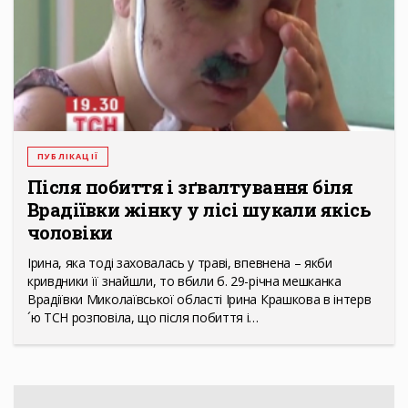
ПУБЛІКАЦІЇ
Після побиття і зґвалтування біля
Врадіївки жінку у лісі шукали якісь
чоловіки
Ірина, яка тоді заховалась у траві, впевнена – якби
кривдники її знайшли, то вбили б. 29-річна мешканка
Врадіївки Миколаївської області Ірина Крашкова в інтерв
´ю ТСН розповіла, що після побиття і…