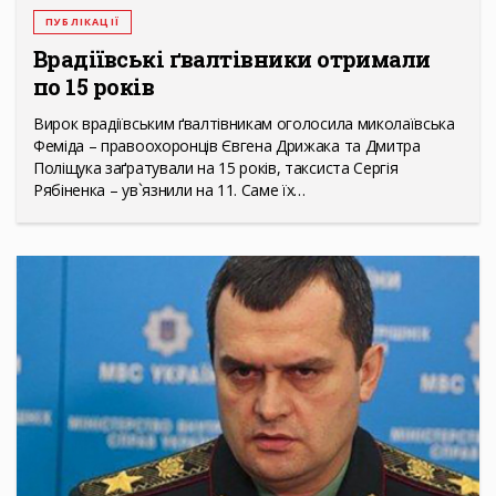
ПУБЛІКАЦІЇ
Врадіївські ґвалтівники отримали
по 15 років
Вирок врадіївським ґвалтівникам оголосила миколаївська
Феміда – правоохоронців Євгена Дрижака та Дмитра
Поліщука заґратували на 15 років, таксиста Сергія
Рябіненка – ув`язнили на 11. Саме їх…