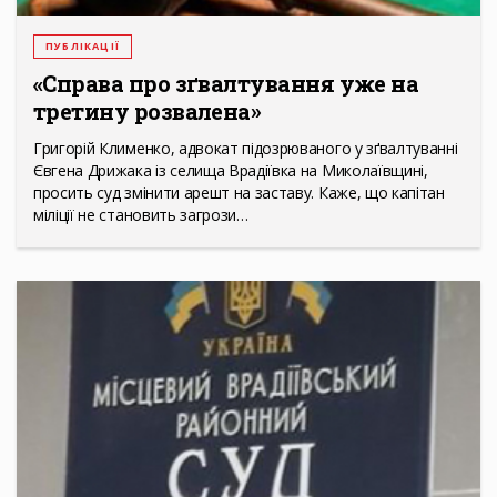
ПУБЛІКАЦІЇ
«Справа про зґвалтування уже на
третину розвалена»
Григорій Клименко, адвокат підозрюваного у зґвалтуванні
Євгена Дрижака із селища Врадіївка на Миколаївщині,
просить суд змінити арешт на заставу. Каже, що капітан
міліції не становить загрози…