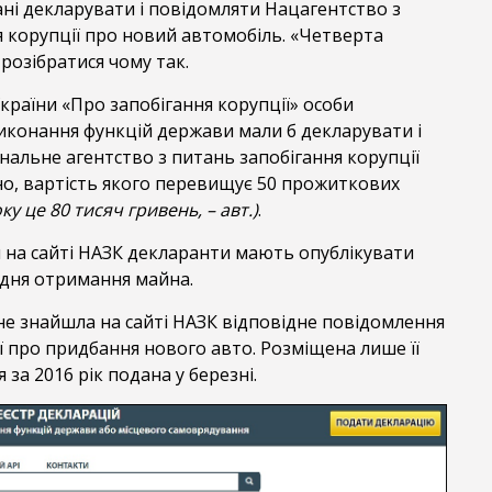
ані декларувати і повідомляти Нацагентство з
 корупції про новий автомобіль. «Четверта
розібратися чому так.
України «Про запобігання корупції» особи
иконання функцій держави мали б декларувати і
альне агентство з питань запобігання корупції
о, вартість якого перевищує 50 прожиткових
ку це 80 тисяч гривень, – авт.)
.
 на сайті НАЗК декларанти мають опублікувати
 дня отримання майна.
не знайшла на сайті НАЗК відповідне повідомлення
ї про придбання нового авто. Розміщена лише її
 за 2016 рік подана у березні.