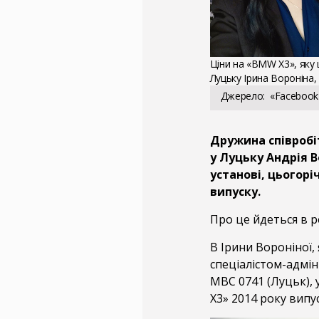
Ціни на «BMW X3», яку
Луцьку Ірина Вороніна,
Джерело
«Facebook
Дружина співробі
у Луцьку Андрія В
установі, цьогор
випуску.
Про це йдеться в р
В Ірини Вороніної,
спеціалістом-адмі
МВС 0741 (Луцьк), 
X3» 2014 року випу