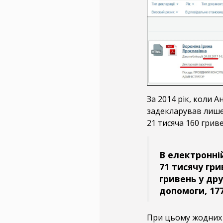
За 2014 рік, коли 
задекларував лише 
21 тисяча 160 грив
В електронні
71 тисячу гри
гривень у др
допомоги, 177
При цьому жодних з