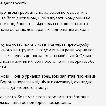
не декларують.
протягом трьох днів намагалася поговорити із
 та його дружиною, щоб з'ясувати чому вони не
оге придбання та звідки власне кошти на авто,
 їхніх останніх деклараціях, відповідних доходів
ку відмовилися спілкуватися через прес-службу
існого центру МВС. Згодом кілька разів журналіст
 телефонував до посадовця на мобільний. Однак
ув надто зайнятий, або просто не міг говорити, або
ити.
озмови, коли журналіст зрештою запитав про новий
Воронін перестав піднімати слухавку і, очевидно,
ліста до «чорного списку».
ак часто, бо немає змоги говорити та і бажання
емає, – вкотре повторює посадовець.