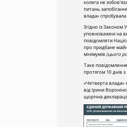
колега не зобов'яз
питань запобігання
влада» спробувала 
Згідно із Законом 
уповноважені на в
повідомляти Націон
про придбане майн
мінімумів
(цього ро
Таке повідомлення
протягом 10 днів з
«Четверта влада» 
від Ірини Вороніно
щорічна декларація