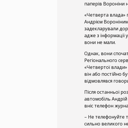
паперів Вороніни 
«Четверта влада» 
Андрієм Вороніним
задекларували дор
адже з інформації у
вони не мали.
Однак, вони спочат
Регіонального серв
«Четвертої влади»
він або постійно б
відмовлявся говор
Після останньої р
автомобіль Андрій 
вніс телефон журна
– Не телефонуйте т
сильно великого н