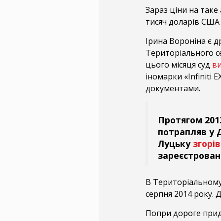
Зараз ціни на так
тисяч доларів США (
Ірина Вороніна є 
Територіального се
цього місяця суд
в
іномарки «Infiniti 
документами.
Протягом 2013
потрапляв у Д
Луцьку
згорів
зареєстрован
В Територіальному
серпня 2014 року.
Попри дороге придба