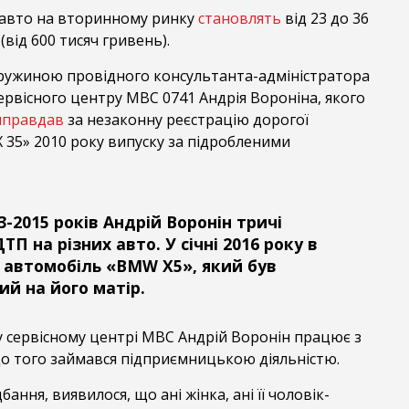
е авто на вторинному ринку
становлять
від 23 до 36
від 600 тисяч гривень).
дружиною провідного консультанта-адміністратора
рвісного центру МВС 0741 Андрія Вороніна, якого
иправдав
за незаконну реєстрацію дорогої
ЕХ 35» 2010 року випуску за підробленими
-2015 років Андрій Воронін тричі
ТП на різних авто. У січні 2016 року в
автомобіль «BMW X5», який був
ий на його матір.
 сервісному центрі МВС Андрій Воронін працює з
 До того займався підприємницькою діяльністю.
ння, виявилося, що ані жінка, ані її чоловік-