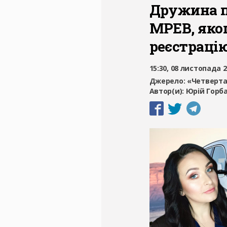
Дружина п
МРЕВ, яко
реєстраці
15:30, 08 листопада 
Джерело:
«Четверта
Автор(и):
Юрій Горб