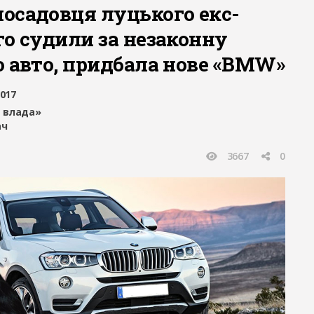
осадовця луцького екс-
го судили за незаконну
ю авто, придбала нове «BMW»
2017
 влада»
ач
3667
0