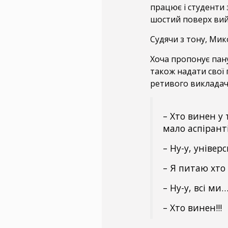
працює і студенти
шостий поверх вий
Судячи з тону, Мик
Хоча пропонує пану
також надати свої 
ретивого викладач
– Хто винен у 
мало аспірант
– Ну-у, універ
– Я питаю хто
– Ну-у, всі ми
– Хто винен!!!