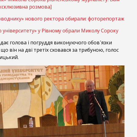
ксклюзивна розмова]
 «воднику» нового ректора обирали: фоторепортаж
 університету» у Рівному обрали Миколу Сороку
ядає голова і погруддя виконуючого обов᾽язки
що він на дві третіх сховався за трибуною, голос
ицький.