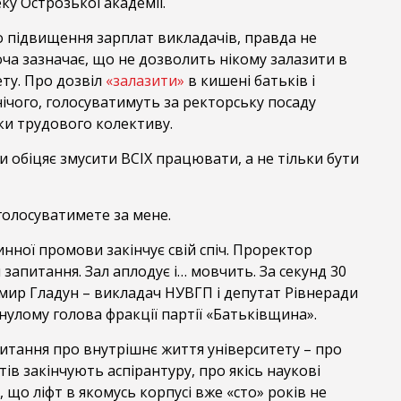
ку Острозької академії.
о підвищення зарплат викладачів, правда не
оча зазначає, що не дозволить нікому залазити в
ту. Про дозвіл
«залазити»
в кишені батьків і
нічого, голосуватимуть за ректорську посаду
ки трудового колективу.
 обіцяє змусити ВСІХ працювати, а не тільки бути
голосуватимете за мене.
динної промови закінчує свій спіч. Проректор
запитання. Зал аплодує і… мовчить. За секунд 30
мир Гладун – викладач НУВГП і депутат Рівнеради
улому голова фракції партії «Батьківщина».
итання про внутрішнє життя університету – про
тів закінчують аспірантуру, про якісь наукові
, що ліфт в якомусь корпусі вже «сто» років не