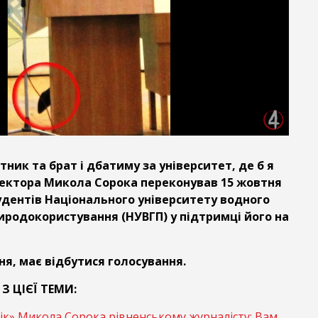
атник та брат і дбатиму за університет, де б я
. ректора Микола Сорока переконував 15 жовтня
удентів Національного університету водного
риродокористування (НУВГП) у підтримці його на
ня, має відбутися голосування.
З ЦІЄЇ ТЕМИ:
к» Микола Сорока рівненському журналісту: Вам