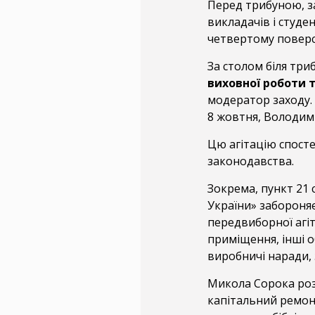
Перед трибуною, з
викладачів і студе
четвертому поверсі
За столом біля три
виховної роботи 
модератор заходу. 
8 жовтня, Володим
Цю агітацію спост
законодавства.
Зокрема, пункт 21 
України» забороня
передвиборної агіт
приміщення, інші о
виробничі наради,
Микола Сорока роз
капітальний ремонт