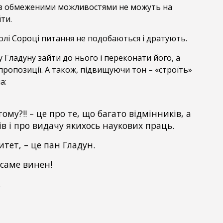
 з обмеженими можливостями не можуть на
ти.
олі Сороці питання не подобаються і дратують.
 Гладуну зайти до нього і переконати його, а
пропозиції. А також, підвищуючи тон – «строїть»
а:
тому?!! – це про те, що багато відмінників, а
ів і про видачу якихось наукових праць.
ситет, – це пан Гладун.
 саме винен!
…