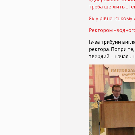
треба ще жить… [е
Як у рівненському
Ректором «водного
Із-за трибуни вигл
ректора. Попри те, 
твердий – начальн