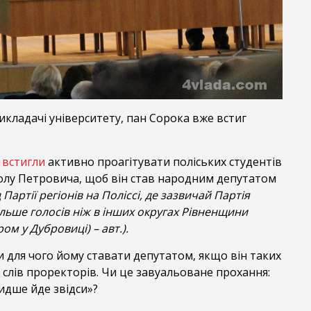
кладачі університету, пан Сорока вже встиг
ж
встигли
активно проагітувати поліських студентів
олу Петровича, щоб він став народним депутатом
 Партії регіонів на Поліссі, де зазвичай Партія
ільше голосів ніж в інших округах Рівненщини
ом у Дубровиці) – авт.).
и для чого йому ставати депутатом, якщо він таких
 слів проректорів. Чи це завуальоване прохання:
идше йде звідси»?