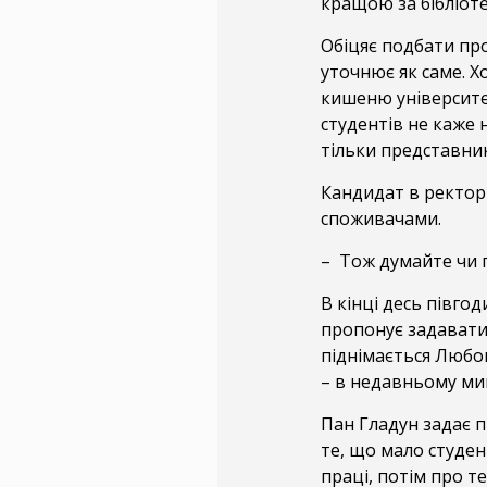
кращою за бібліоте
Обіцяє подбати пр
уточнює як саме. Х
кишеню університе
студентів не каже 
тільки представни
Кандидат в ректори
споживачами.
– Тож думайте чи 
В кінці десь півго
пропонує задавати 
піднімається Любо
– в недавньому мин
Пан Гладун задає п
те, що мало студен
праці, потім про те