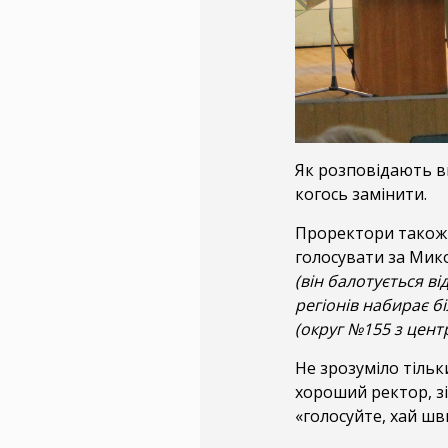
Як розповідають ви
когось замінити.
Проректори тако
голосувати за Мик
(він балотується від
регіонів набирає б
(округ №155 з центр
Не зрозуміло тільк
хороший ректор, зі
«голосуйте, хай шв