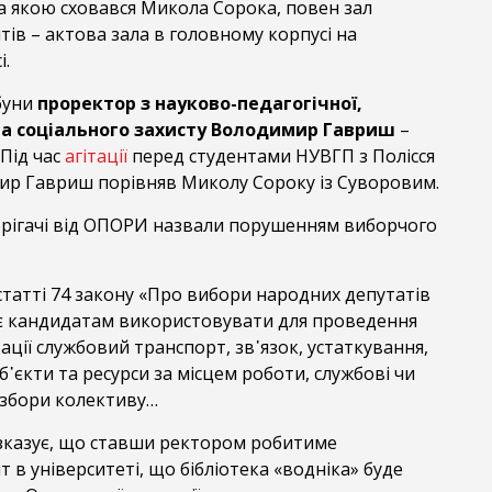
а якою сховався Микола Сорока, повен зал
нтів – актова зала в головному корпусі на
.
буни
проректор з науково-педагогічної,
та соціального захисту Володимир Гавриш
–
Під час
агітації
перед студентами НУВГП з Полісся
ир Гавриш порівняв Миколу Сороку із Суворовим.
ерігачі від ОПОРИ назвали порушенням виборчого
статті 74 закону «Про вибори народних депутатів
є кандидатам використовувати для проведення
ації службовий транспорт, зв᾽язок, устаткування,
б᾽єкти та ресурси за місцем роботи, службові чи
 збори колективу…
казує, що ставши ректором робитиме
 в університеті, що бібліотека «водніка» буде