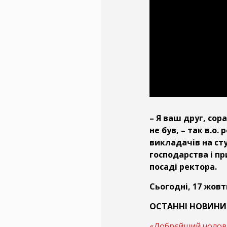
– Я ваш друг, сор
не був, – так в.о
викладачів на ст
господарства і п
посаді ректора.
Сьогодні, 17 жовт
ОСТАННІ НОВИНИ 
«Добрєйший чолові