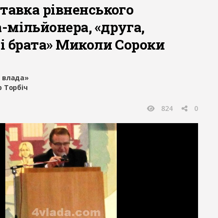
тавка рівненського
-мільйонера, «друга,
 і брата» Миколи Сороки
 влада»
 Торбіч
824
0