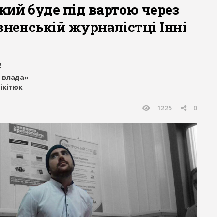
кий буде під вартою через
вненській журналістці Інні
2
 влада»
ікітюк
1225
0