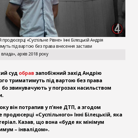
 продюсерці «Суспільне Рівне» Інні Білецькій Андрія
муть під вартою без права внесення застави
влада», архів 2018 року
кий суд
обрав
запобіжний захід Андрію
ого триматимуть під вартою без права
, бо звинувачують у погрозах насильством
и.
року він потрапив у п’яне ДТП, а згодом
 продюсерці «Суспільного» Інні Білецькій, яка
еріал. Казав, що вона «буде як мінімум
имум – інвалідом».