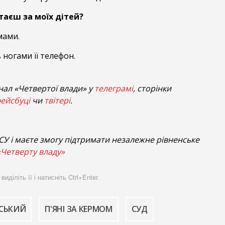
таєш за моїх дітей?
 мами.
 ногами її телефон.
нал «Четвертої влади» у
телеграмі
, сторінки
ейсбуці
чи
твітері
.
У і маєте змогу підтримати незалежне рівненське
«Четверту владу»
діліть її і натисніть Ctrl+Enter.
РСЬКИЙ
П'ЯНІ ЗА КЕРМОМ
СУД