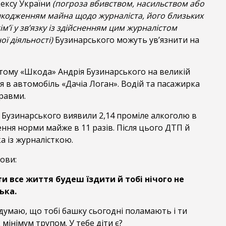
ексу України
(погроза вбивством, насильством або
одженням майна щодо журналіста, його близьких
ім’ї у зв’язку із здійсненням цим журналістом
ї діяльності)
Бузинарського можуть ув’язнити на
 тому «Шкода» Андрія Бузинарського на великій
я в автомобіль «Дачіа Логан». Водій та пасажирка
равми.
 Бузинарського виявили 2,14 проміле алкоголю в
ння норми майже в 11 разів. Після цього ДТП й
а із журналісткою.
ови:
и все життя будеш їздити й тобі нічого не
ька.
Я думаю, що тобі башку сьогодні поламають і ти
 мінімум трупом. У тебе діти є?