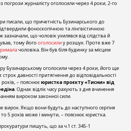
з погрози журналісту оголосили через 4 роки, 2-го
ри писали, що причетність Бузинарського до
дтвердили фоноскопічною та лінгвістичною
 зазначали, що чоловік ухилявся від слідства й
бував, тому його
оголосили
у розшук. Проте вже 7
тримала
чоловіка. Він був біля будинку за місцем
ому.
ру Бузинарському оголосили через 4 роки, його ще
 строк давності притягнення до відповідальності
5 років, – пояснює
юристка проєкту «Тисни» від
редіна
. Однак відлік часу рахують з дня вчинення
анням вироком законної сили.
не вирок. Якщо вони будуть до наступного серпня
 то 5 років може і минути, – пояснює юристка.
 прокуратури пишуть, що за ч.1 ст. 345-1