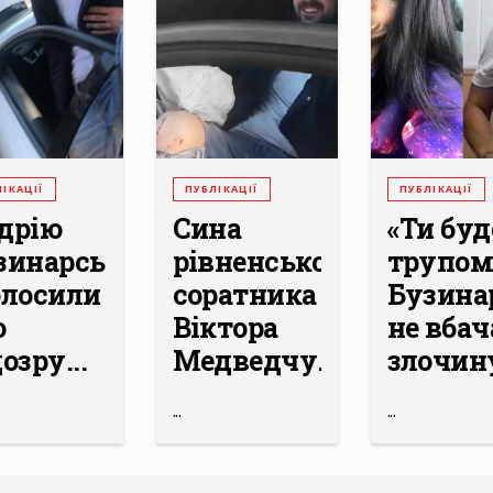
ІКАЦІЇ
ПУБЛІКАЦІЇ
ПУБЛІКАЦІЇ
дрію
Сина
«Ти бу
зинарському
рівненського
трупом
олосили
соратника
Бузина
о
Віктора
не вбач
озру...
Медведчу...
злочину 
...
...