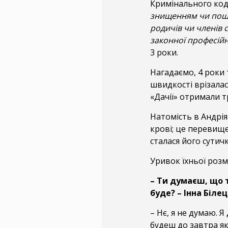
Кримінального код
знищенням чи пошк
родичів чи членів с
законної професійно
3 роки.
Нагадаємо, 4 роки
швидкості врізалас
«Дачії» отримали т
Натомість в Андрія
крові; це перевище
сталася його сутичк
Уривок їхньої розм
– Ти думаєш, що т
буде? – Інна Білец
– Нє, я не думаю. 
будеш до завтра як