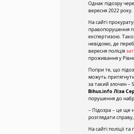
Однак підозру чере
вересня 2022 року.
На сайті прокурату
правопорушення пі
експертизою. Також
невідомо, де пере
вересня поліція
за
проживання у Рівн
Попри те, що підоз
можуть притягнути:
за такий злочин – 
Bihus.info Ліза Се
порушення до набр
– Підозра – це ще 
розглядати справу,
На сайті поліції та