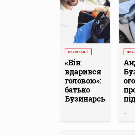
ПУБЛІКАЦІЇ
ПУБЛ
«Він
Ан
вдарився
Бу
головою»:
ог
батько
пр
Бузинарсько...
під
...
...