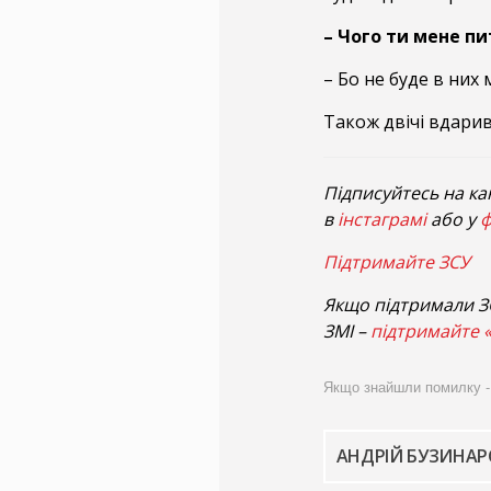
– Чого ти мене пи
– Бо не буде в них
Також двічі вдарив
Підписуйтесь на ка
в
інстаграмі
або у
ф
Підтримайте ЗСУ
Якщо підтримали ЗС
ЗМІ –
підтримайте 
Якщо знайшли помилку - ви
АНДРІЙ БУЗИНА