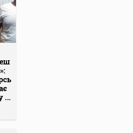
деш
»:
рський
ає
...