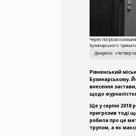
Через погрози колишній
Бузинарського тримати
Джерело
«Четверта 
Рівненський місь
Бузинарському. Й
внесення застави
щодо журналістк
Ще у серпні 2018 
пригрозив тоді ще
робила про це мат
трупом, а як макс