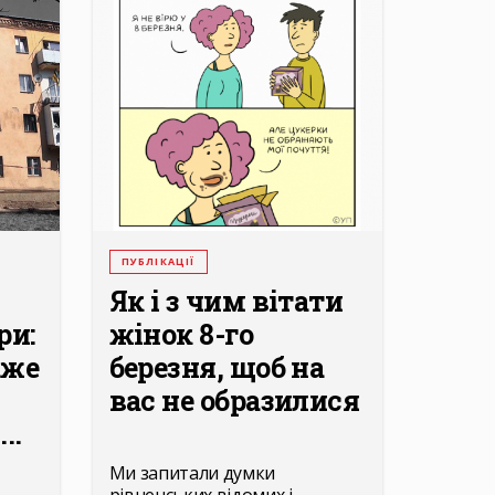
ПУБЛІКАЦІЇ
Як і з чим вітати
ри:
жінок 8-го
аже
березня, щоб на
вас не образилися
..
Ми запитали думки