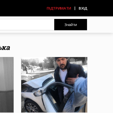
ПІДТРИМАТИ
ВХІД
Знайти
ька