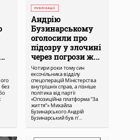
ПУБЛІКАЦІЇ
Андрію
ю
Бузинарському
оголосили про
підозру у злочині
..
через погрози ж...
Чотири роки тому син
ексочільника відділу
Його
спецоперацій Міністерства
 без
внутрішніх справ, а пізніше
бо
політика від партії
х
«Опозиційна платформа "За
життя"» Михайла
Бузинарського Андрій
Бузинарський був п'…