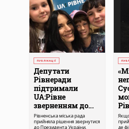
ПУБЛІКАЦІЇ
ПУБЛ
Депутати
«М
Рівнеради
неп
підтримали
Су
UA:Рівне
мо
зверненням до...
Рі
Рівненська міська рада
Якщо
прийняла рішення звернутися
прий
до Президента України,
де ф