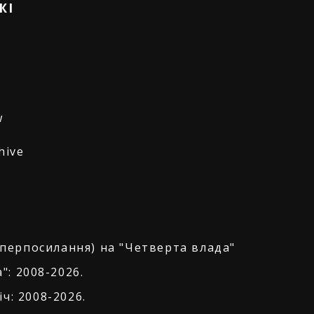
ЖІ
w
hive
іперпосилання) на "Четверта влада"
": 2008-2026.
ч: 2008-2026.