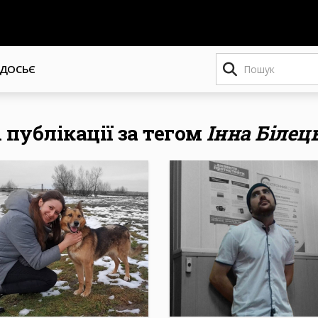
Пошук
ДОСЬЄ
і публікації за тегом
Інна Білец