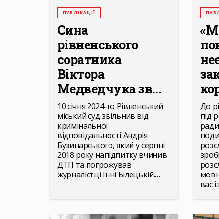
ПУБЛІКАЦІЇ
ПУБЛ
Сина
«М
рівненського
по
соратника
не
Віктора
за
Медведчука зв...
кор
10 січня 2024-го Рівненський
До рі
міський суд звільнив від
під р
кримінальної
ради
відповідальності Андрія
поди
Бузинарського, який у серпні
розс
2018 року напідпитку вчинив
зроб
ДТП та погрожував
розс
журналістці Інні Білецькій.…
мовн
вас і