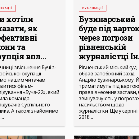
ІКАЦІЇ
ПУБЛІКАЦІЇ
и хотіли
Бузинарський
казати, як
буде під варто
ефективні
через погрози
кони та
рівненській
упція впл...
журналістці Ін.
чниці звільнення Бучі з-
Рівненський міський суд
осійської окупації
обрав запобіжний захід
мо нашим читачам
Андрію Бузинарському. 
витися фільм-
триматимуть під вартою
лідування «Буча-22», який
права внесення застави, 
ила команда
звинувачують у погроза
лідувачів Суспільного
насильством щодо
ика. А також знайомимо
журналістки. Ще у серпні
з…
2018…