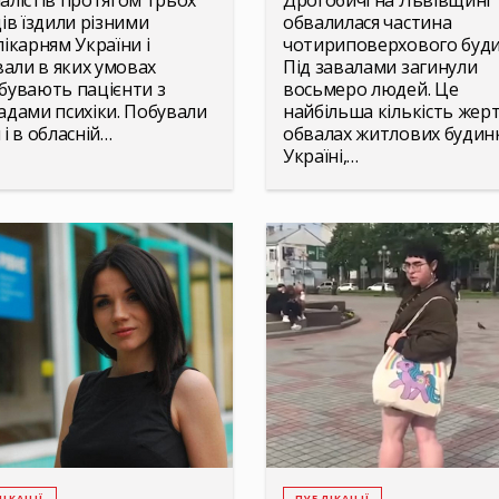
алістів протягом трьох
Дрогобичі на Львівщині
ців їздили різними
обвалилася частина
лікарням України і
чотириповерхового буди
ували в яких умовах
Під завалами загинули
бувають пацієнти з
восьмеро людей. Це
адами психіки. Побували
найбільша кількість жер
 і в обласній…
обвалах житлових будинк
Україні,…
ІКАЦІЇ
ПУБЛІКАЦІЇ