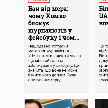
Бан від мера:
Бі
чому Хомко
UA
блокує
но
журналістів у
фейсбуку і чом...
Нещодавно, готуючи
12-г
матеріал, журналістка
відб
«Четвертої влади» з'ясувала,
Рівне
що міський голова
Доку
заблокував її у фейсбуку. Це
прий
значить, що вона не може
серп
бачити його дописи. Після
сайт
опитування серед…
теле