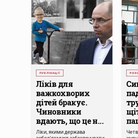
ПУБЛІКАЦІЇ
РОЗ
Ліків для
Си
важкохворих
па
дітей бракує.
тру
Чиновники
щі
вдають, що це н...
пац
Ліки, якими держава
Четв