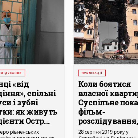
СЛІДУВАННЯ
ПУБЛІКАЦІЇ
нці «від
Коли боятися
діння», спільні
власної кварти
си і зубні
Суспільне пок
тки: як живуть
фільм-
ієнти Остр...
розслідування,.
еро рівненських
28 серпня 2019 року у