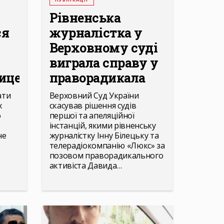
Рівненська
ся
журналістка у
Верховному суді
виграла справу у
це...
праворадикала
ати
Верховний Суд України
х
скасував рішення судів
о
першої та апеляційної
інстанцій, якими рівненську
не
журналістку Інну Білецьку та
телерадіокомпанію «Люкс» за
позовом праворадикального
активіста Давида…