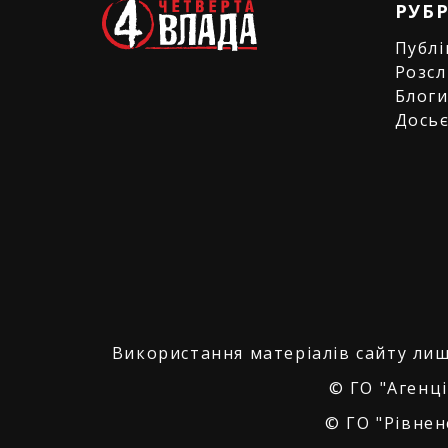
РУБ
Публі
Розсл
Блог
Дось
Використання матеріалів сайту лиш
© ГО "Агенці
© ГО "Рівнен