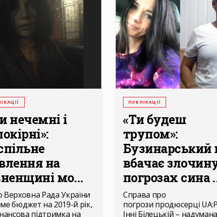
ІКАЦІЇ
ПУБЛІКАЦІЇ
и нечемні і
«Ти будеш
окірні»:
трупом»:
спільне
Бузинарський 
влення на
вбачає злочину
вненщині мо...
погрозах сина ..
 Верховна Рада України
Справа про
ме бюджет на 2019-й рік,
погрози продюсерці UA:Р
інансова підтримка на
Інні Білецькій – надумана