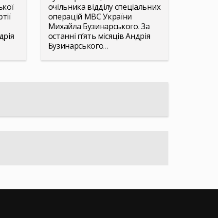
ької
очільника відділу спеціальних
тії
операцій МВС України
Михайла Бузинарського. За
дрія
останні п’ять місяців Андрія
Бузинарського…