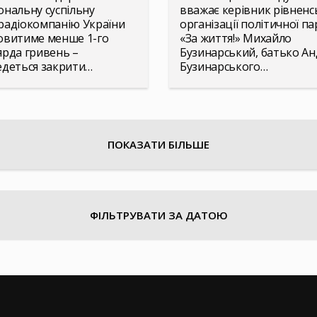
ональну суспільну
вважає керівник рівненс
радіокомпанію України
організації політичної пар
овитиме менше 1-го
«За життя!» Михайло
ярда гривень –
Бузинарський, батько Ан
деться закрити…
Бузинарського…
ПОКАЗАТИ БІЛЬШЕ
ФІЛЬТРУВАТИ ЗА ДАТОЮ