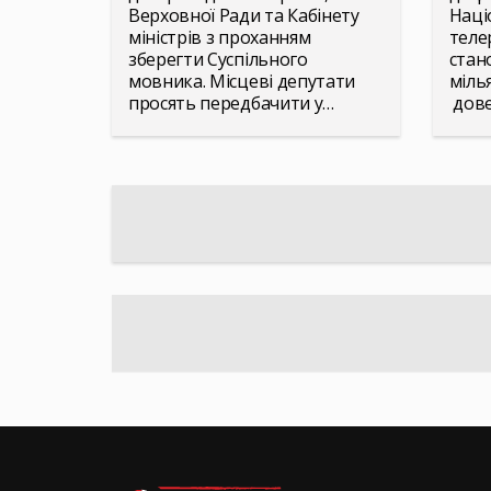
Верховної Ради та Кабінету
Наці
міністрів з проханням
теле
зберегти Суспільного
стан
мовника. Місцеві депутати
міль
просять передбачити у…
дове