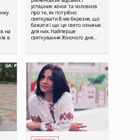
рівненських відомих і
успішних жінок та чоловіків
нку.
про те, як потрібно
святкувати 8-ме березня, що
бажати і що це свято означає
тв на
для них. Найперше
ів в
святкування Жіночого дня…
ПУБЛІКАЦІЇ