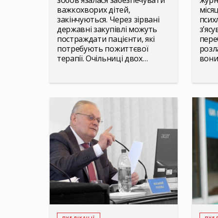
зобов'язалася забезпечувати
журн
важкохворих дітей,
міся
закінчуються. Через зірвані
псих
державні закупівлі можуть
з’яс
постраждати пацієнти, які
пере
потребують пожиттєвої
розл
терапії. Очільниці двох…
вони
ПУБЛІКАЦІЇ
ПУБЛ