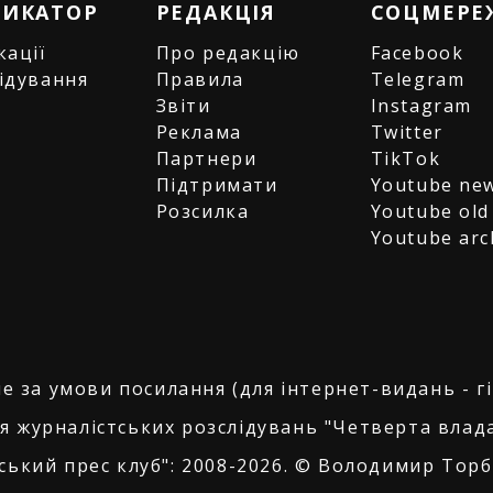
РИКАТОР
РЕДАКЦІЯ
СОЦМЕРЕ
кації
Про редакцію
Facebook
ідування
Правила
Telegram
и
Звіти
Instagram
є
Реклама
Twitter
Партнери
TikTok
Підтримати
Youtube ne
Розсилка
Youtube old
Youtube arc
е за умови посилання (для інтернет-видань - г
я журналістських розслідувань "Четверта влада
ський прес клуб": 2008-2026. © Володимир Торбі