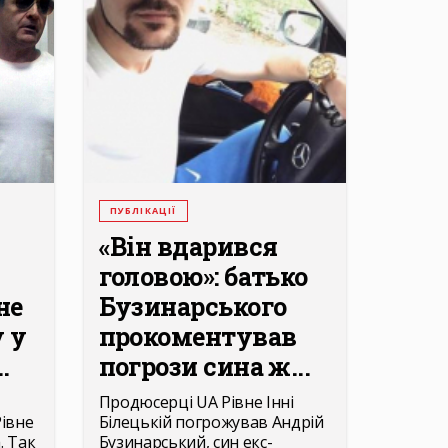
ПУБЛІКАЦІЇ
«Він вдарився
головою»: батько
не
Бузинарського
 у
прокоментував
.
погрози сина ж...
Продюсерці UA Рівне Інні
івне
Білецькій погрожував Андрій
. Так
Бузинарський, син екс-