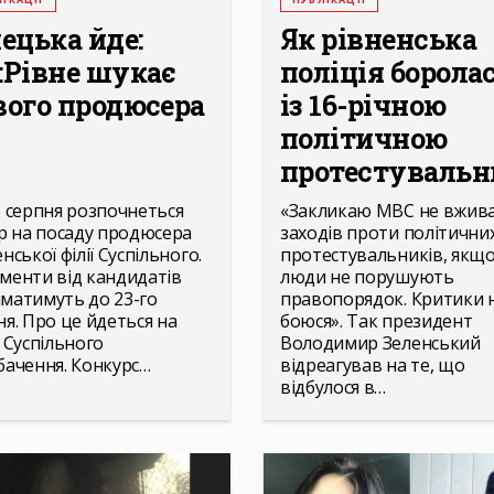
лецька йде:
Як рівненська
:Рівне шукає
поліція борола
вого продюсера
із 16-річною
політичною
протестувальни
о серпня розпочнеться
«Закликаю МВС не вжив
ір на посаду продюсера
заходів проти політични
нської філії Суспільного.
протестувальників, якщ
менти від кандидатів
люди не порушують
матимуть до 23-го
правопорядок. Критики 
ня. Про це йдеться на
боюся». Так президент
і Суспільного
Володимир Зеленський
бачення. Конкурс…
відреагував на те, що
відбулося в…