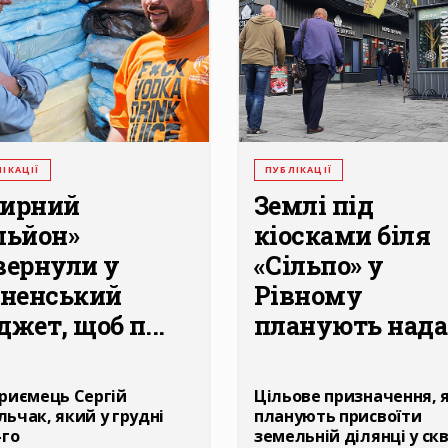
ІКАЦІЇ
ПУБЛІКАЦІЇ
ирний
Землі під
льйон»
кіосками біля
вернули у
«Сільпо» у
вненський
Рівному
жет, щоб п...
планують нада.
риємець Сергій
Цільове призначення, 
ьчак, який у грудні
планують присвоїти
-го
земельній ділянці у скв