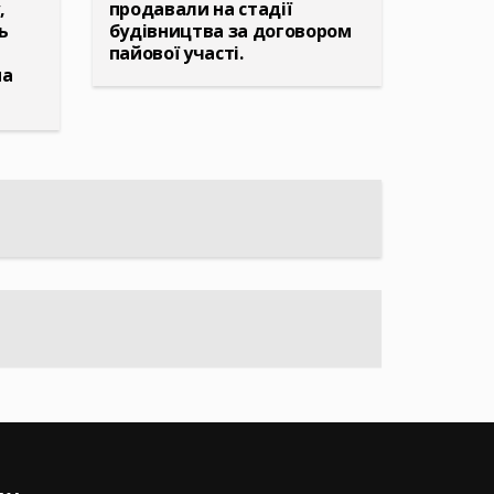
,
продавали на стадії
ь
будівництва за договором
пайової участі.
на