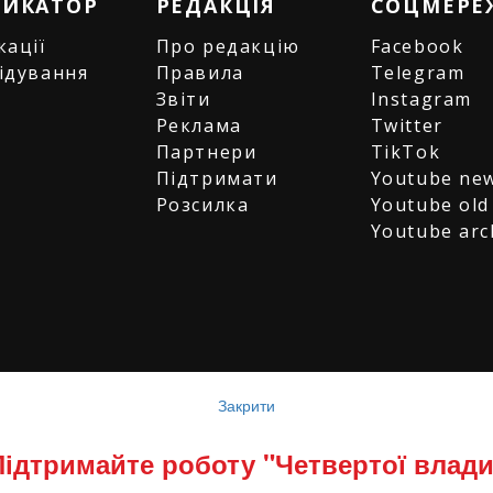
РИКАТОР
РЕДАКЦІЯ
СОЦМЕРЕ
кації
Про редакцію
Facebook
ідування
Правила
Telegram
и
Звіти
Instagram
є
Реклама
Twitter
Партнери
TikTok
Підтримати
Youtube ne
Розсилка
Youtube old
Youtube arc
е за умови посилання (для інтернет-видань - г
Закрити
я журналістських розслідувань "Четверта влада
Підтримайте роботу "Четвертої влади
ський прес клуб": 2008-2026. © Володимир Торбі