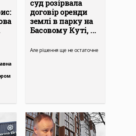
суд розірвала
ис:
договір оренди
ова
землі в парку на
.
Басовому Куті, ...
Але рішення ще не остаточне
давна
тором