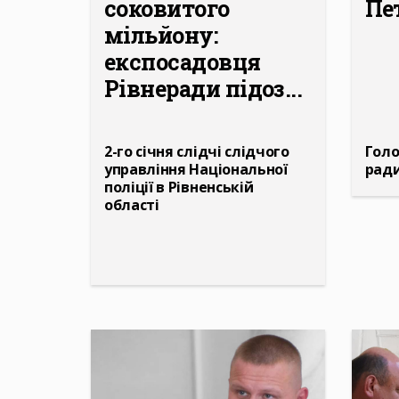
соковитого
Пе
мільйону:
експосадовця
Рівнеради підоз...
2-го січня слідчі слідчого
Голо
управління Національної
ради
поліції в Рівненській
області