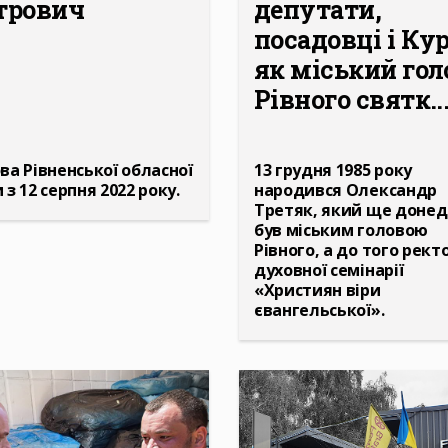
трович
депутати,
посадовці і Кур
як міський гол
Рівного святк..
ва Рівненської обласної
13 грудня 1985 року
 з 12 серпня 2022 року.
народився Олександр
Третяк, який ще доне
був міським головою
Рівного, а до того рек
духовної семінарії
«Християн віри
євангельської».