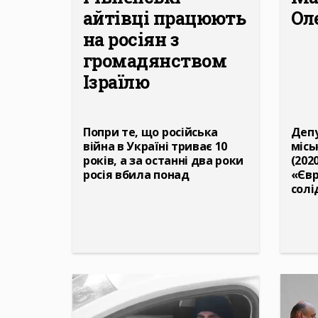
айтівці працюють
Ол
на росіян з
громадянством
Ізраїлю
Попри те, що російська
Депу
війна в Україні триває 10
місь
років, а за останні два роки
(2020
росія вбила понад
«Єв
солі