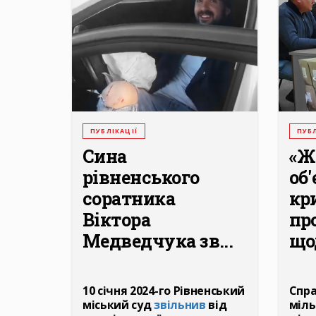
ПУБЛІКАЦІЇ
ПУБЛ
Сина
«Ж
рівненського
об
соратника
кр
Віктора
пр
Медведчука зв...
щод
10 січня 2024-го Рівненський
Спра
міський суд
звільнив
від
міль