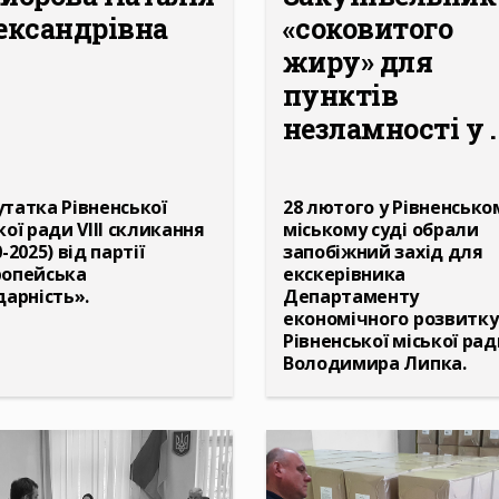
ександрівна
«соковитого
жиру» для
пунктів
незламності у ..
татка Рівненської
28 лютого у Рівненсько
кої ради VIII скликання
міському суді обрали
-2025) від партії
запобіжний захід для
ропейська
екскерівника
дарність».
Департаменту
економічного розвитку
Рівненської міської рад
Володимира Липка.