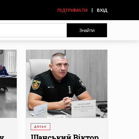
ПІДТРИМАТИ
ВХІД
Знайти
ДОСЬЄ
у
Шанський Віктор