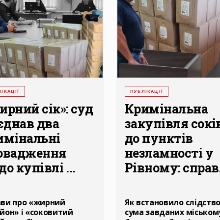
ІКАЦІЇ
ПУБЛІКАЦІЇ
ирний сік»: суд
Кримінальна
'єднав два
закупівля сокі
имінальні
до пунктів
овадження
незламності у
о купівлі ...
Рівному: справ.
ви про «жирний
Як встановило слідство
йон» і «соковитий
сума завданих міськом