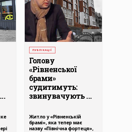
ПУБЛІКАЦІЇ
Голову
«Рівненської
брами»
судитимуть:
..
звинувачують ...
яке
Житло у «Рівненській
брамі», яка тепер має
ері
назву «Північна фортеця»,