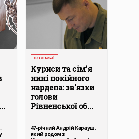
ПУБЛІКАЦІЇ
Куриси та сім'я
в
нині покійного
нардепа: зв'язки
голови
..
Рівненської об...
,
47-річний Андрій Карауш,
у
який родом з