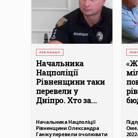
ПУБЛІКАЦІЇ
ПУБЛ
Начальника
«Ж
Нацполіції
мі
Рівненщини таки
по
перевели у
рі
Дніпро. Хто за...
бюд
Начальника Нацполіції
Підп
Рівненщини Олександра
Омел
Ганжу перевели очолювати
2022