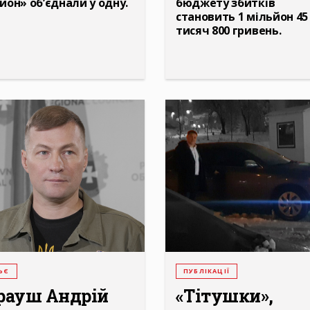
йон» об’єднали у одну.
бюджету збитків
становить 1 мільйон 45
тисяч 800 гривень.
ЬЄ
ПУБЛІКАЦІЇ
рауш Андрій
«Тітушки»,