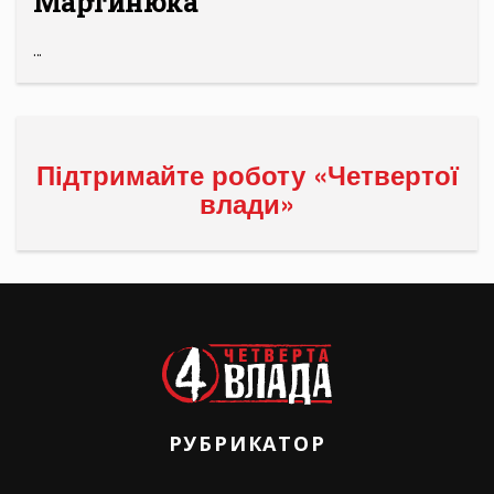
Мартинюка
...
Підтримайте роботу «Четвертої
влади»
РУБРИКАТОР