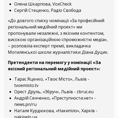
Олена Шкарпова, VoxCheck
Сергій Стеценко, Радіо Свобода
«До довгого списку номінації «За професійний
регіональний медійний проект» ми
пропонували незалежні, з якісним контентом,
високою організаційною спроможністю медіа»,
– розповіла експерт премії, викладачка
Могилянської школи журналістики Діана Дуцик.
Претенденти на перемогу у номінації «За
якісний регіональний медійний проект»:
Тарас Яценко, «Твоє Місто», Львів -
tvoemisto.tv
Орест Друль, «Збруч», Львів - zbruc.eu
Андрій Сенченко, «Преступности.нет» -
news.pn/ru
Наталя Курдюкова, «Накипіло», Харків -
nakipelo.ua