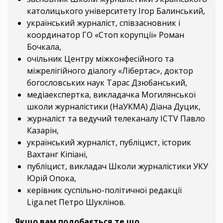
католицького університету Ігор Балинський,
український журналіст, співзасновник і
координатор ГО «Стоп корупції» Роман
Бочкала,
очільник Центру міжконфесійного та
міжрелігійного діалогу «Лібертас», доктор
богословських наук Тарас Дзюбанський,
медіаекспертка, викладачка Могилянської
школи журналістики (НаУКМА) Діана Дуцик,
журналіст та ведучий телеканалу ICTV Павло
Казарін,
український журналіст, публіцист, історик
Вахтанг Кіпіані,
публіцист, викладач Школи журналістики УКУ
Юрій Опока,
керівник суспільно-політичної редакції
Liga.net Петро Шуклінов.
Якщо вам подобається те що