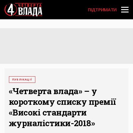
Перейти
User
до
ПІДТРИМАТИ
основного
account
вмісту
menu
ПУБЛІКАЦІЇ
«Четверта влада» – у
короткому списку премії
«Високі стандарти
журналістики-2018»