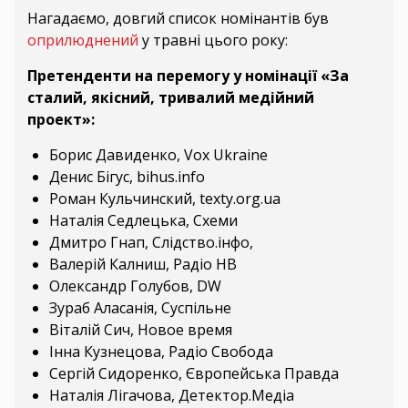
Нагадаємо, довгий список номінантів був
оприлюднений
у травні цього року:
Претенденти на перемогу у номінації «За
сталий, якісний, тривалий медійний
проект»:
Борис Давиденко, Vox Ukraine
Денис Бігус, bihus.info
Роман Кульчинский, texty.org.ua
Наталія Седлецька, Схеми
Дмитро Гнап, Слідство.інфо,
Валерій Калниш, Радіо НВ
Олександр Голубов, DW
Зураб Аласанія, Суспільне
Віталій Сич, Новое время
Інна Кузнецова, Радіо Свобода
Сергій Сидоренко, Європейська Правда
Наталія Лігачова, Детектор.Медіа