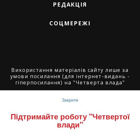
РЕДАКЦІЯ
СОЦМЕРЕЖІ
Використання матеріалів сайту лише за
умови посилання (для інтернет-видань -
гіперпосилання) на "Четверта влада"
© ГО "Агенція журналістських розслідувань
"Четверта влада": 2008-2026.
Закрити
© ГО "Рівненський прес клуб": 2008-2026. ©
Підтримайте роботу "Четвертої
Володимир Торбіч: 2008-2026.
влади"
© Copyright by
SoftGroup
2026 All Right
Reserved