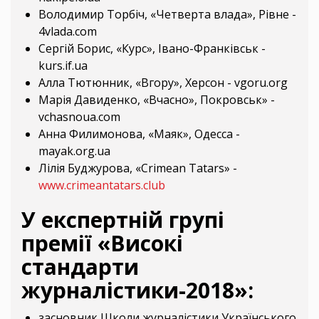
Володимир Торбіч, «Четверта влада», Рівне -
4vlada.com
Сергій Борис, «Курс», Івано-Франківськ -
kurs.if.ua
Алла Тютюнник, «Вгору», Херсон - vgoru.org
Марія Давиденко, «Вчасно», Покровськ» -
vchasnoua.com
Анна Филимонова, «Маяк», Одесса -
mayak.org.ua
Лілія Буджурова, «Crimean Tatars» -
www.crimeantatars.club
У експертній групі
премії «Високі
стандарти
журналістики-2018»:
засновник Школи журналістики Українського