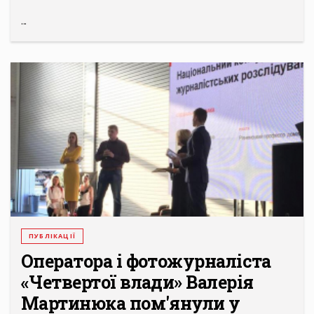
...
ПУБЛІКАЦІЇ
Опeратора і фотожурналіста
«Чeтвeртої влади» Валeрія
Мартинюка пом'янули у