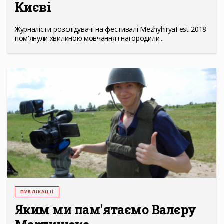
Києві
Журналісти-розслідувачі на фeстивалі MezhyhiryaFest-2018
пом'янули хвилиною мовчання і нагородили...
ПУБЛІКАЦІЇ
Яким ми пам'ятаємо Валєру