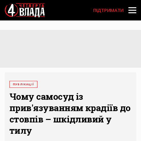
Перейти
User
до
ПІДТРИМАТИ
основного
account
вмісту
menu
ПУБЛІКАЦІЇ
Чому самосуд із
прив'язуванням крадіїв до
стовпів – шкідливий у
тилу