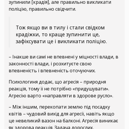
зупинили [крадія], але правильно викликати
поліцію, правильно свідчити.
Тож якщо ви в тилу і стали свідком
крадіжки, то краще зупинити це,
зафіксувати це і викликати поліцію.
– Інакше ви самі не впевнені у міцності влади, в
законності влади, і розхитуєте свою
впевненість і впевненість оточуючих.
Психологиня додає, що агресія – природня
реакція, тому її не потрібно «придушувати».
Агресію варто «направляти в здорове русло».
– Між іншим, перекопати землю під посадку
квітів – чудовий вихід для агресії, навіть якщо
це невеликий вазон на балконі. Агресія виникає
як здорова реакція. Задача дорослих,