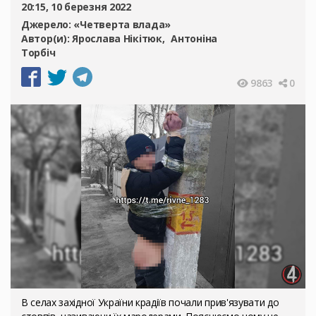
20:15, 10 березня 2022
Джерело:
«Четверта влада»
Автор(и):
Ярослава Нікітюк
Антоніна
Торбіч
9863
0
В селах західної України крадіїв почали прив'язувати до