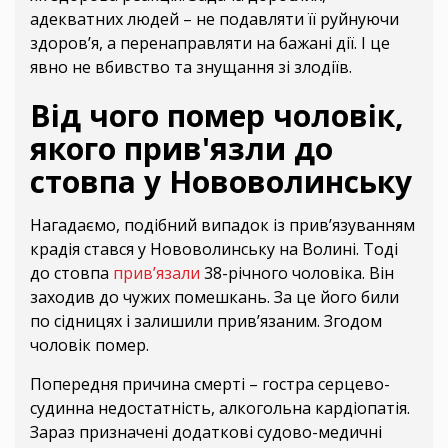
адекватних людей – не подавляти її руйнуючи
здоров’я, а перенаправляти на бажані дії. І це
явно не вбивство та знущання зі злодіїв.
Від чого помер чоловік,
якого прив'язли до
стовпа у Нововолинську
Нагадаємо, подібний випадок із прив’язуванням
крадія стався у Нововолинську на Волині. Тоді
до стовпа
прив’язали
38-річного чоловіка. Він
заходив до чужих помешкань. За це його били
по сідницях і залишили прив’язаним. Згодом
чоловік помер.
Попередня причина смерті – гостра серцево-
судинна недостатність, алкогольна кардіопатія.
Зараз призначені додаткові судово-медичні