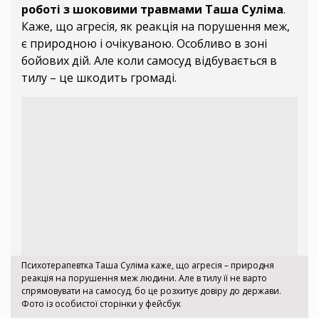
роботі з шоковими травмами Таша Суліма
.
Каже, що агресія, як реакція на порушення меж,
є природною і очікуваною. Особливо в зоні
бойових дій. Але коли самосуд відбувається в
тилу – це шкодить громаді.
Психотерапевтка Таша Суліма каже, що агресія – природня
реакція на порушення меж людини. Але в тилу її не варто
спрямовувати на самосуд, бо це розхитує довіру до держави.
Фото із особистої сторінки у фейсбук