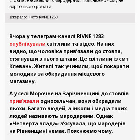
стовпів, називаючи їх мародерами. Пояснюємо чому не
варто цього робити
Джерело
Фото RIVNE 1283
Вчора у телеграм-каналі RIVNE 1283
опублікували
світлини та відео. На них
видно, що чоловіка прив’язали до стовпа,
стягнувши з нього штани. Це світлини із смт
Клевань. Жителі так учинили, щоб покарати
молодика за обкрадання місцевого
магазину.
А у селі Морочне на Зарічненщині до стовпів
прив’язали
односельчан, вони обкрадали
льохи. Багато людей, а інколи і медіа таких
людей називають мародареми. Однак
«Четверта влада» з’ясувала, що мародерів
на Рівненщині немає. Пояснюємо чому.