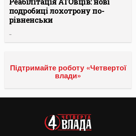
Реабілітація АТОвців: нові
подробиці лохотрону по-
рівненськи
...
Підтримайте роботу «Четвертої
влади»