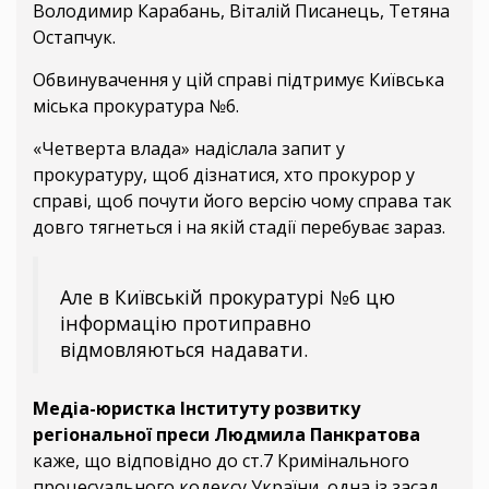
Володимир Карабань, Віталій Писанець, Тетяна
Остапчук.
Обвинувачення у цій справі підтримує Київська
міська прокуратура №6.
«Четверта влада» надіслала запит у
прокуратуру, щоб дізнатися, хто прокурор у
справі, щоб почути його версію чому справа так
довго тягнеться і на якій стадії перебуває зараз.
Але в Київській прокуратурі №6 цю
інформацію протиправно
відмовляються надавати.
Медіа-юристка Інституту розвитку
регіональної преси Людмила Панкратова
каже, що відповідно до ст.7 Кримінального
процесуального кодексу України, одна із засад