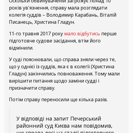
Оскільки обвинуваченій загрожує понад 10
років ув'язнення, справу мала розглядати
колегія суддів – Володимир Карабань, Віталій
Писанець, Христина Гладун.
11-го травня 2017 року
мало відбутись
перше
підготовче судове засідання, втім його
відмінили.
У суді пояснювали, що справа зняли через те,
що у однієї із суддів, яка є в колегії (Христина
Гладун) закінчились повноваження. Тому мали
вирішити питання щодо заміни судді і
призначити справу.
Потім справу переносили ще кілька разів.
У відповіді на запит Печерський
районний суд Києва нам повідомив,
що справа досі на стадії підготовчого