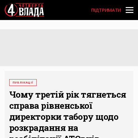
Перейти
User
до
ПІДТРИМАТИ
основного
account
вмісту
menu
ПУБЛІКАЦІЇ
Чому третій рік тягнеться
справа рівненської
директорки табору щодо
розкрадання на