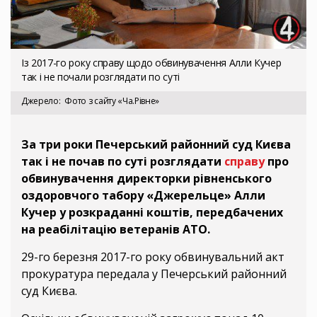
Із 2017-го року справу щодо обвинувачення Алли Кучер
так і не почали розглядати по суті
Джерело
Фото з сайту «Ча.Рівне»
За три роки Печерський районний суд Києва
так і не почав по суті розглядати
справу
про
обвинувачення директорки рівненського
оздоровчого табору «Джерельце» Алли
Кучер у розкраданні коштів, передбачених
на реабілітацію ветеранів АТО.
29-го березня 2017-го року обвинувальний акт
прокуратура передала у Печерський районний
суд Києва.