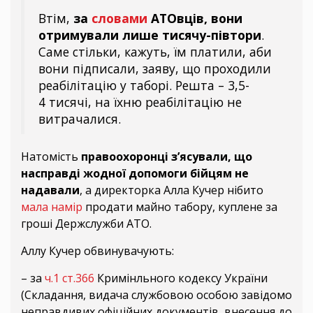
Втім,
за
словами
АТОвців, вони
отримували лише тисячу-півтори
.
Саме стільки, кажуть, їм платили, аби
вони підписали, заяву, що проходили
реабілітацію у таборі. Решта – 3,5-
4 тисячі, на їхню реабілітацію не
витрачалися.
Натомість
правоохоронці з’ясували, що
насправді жодної допомоги бійцям не
надавали
, а директорка Алла Кучер нібито
мала намір
продати майно табору, куплене за
гроші Держслужби АТО.
Аллу Кучер обвинувачують:
– за
ч.1 ст.366
Кримінльного кодексу України
(Складання, видача службовою особою завідомо
неправдивих офіційних документів, внесення до