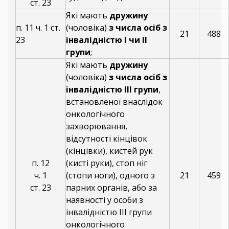
ст. 23
Які мають
дружину
п. 11 ч. 1 ст.
(чоловіка)
з числа осіб з
21
488
23
інвалідністю I чи II
групи
;
Які мають
дружину
(чоловіка)
з числа осіб з
інвалідністю III групи
,
встановленої внаслідок
онкологічного
захворювання,
відсутності кінцівок
(кінцівки), кистей рук
п. 12
(кисті руки), стоп ніг
ч. 1
(стопи ноги), одного з
21
459
ст. 23
парних органів, або за
наявності у особи з
інвалідністю III групи
онкологічного