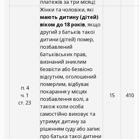
платежів за три місяці;
Жінки та чоловіки, які
мають дитину (дітей)
віком до 18 років
, якщо
другий з батьків такої
дитини (дітей) помер,
позбавлений
батьківських прав,
визнаний зниклим
безвісти або безвісно
відсутнім, оголошений
померлим, відбуває
п. 4
покарання у місцях
ч. 1
15
410
позбавлення волі, а
ст. 23
також коли особа
самостійно виховує та
утримує дитину за
рішенням суду або запис
про батька такої дитини