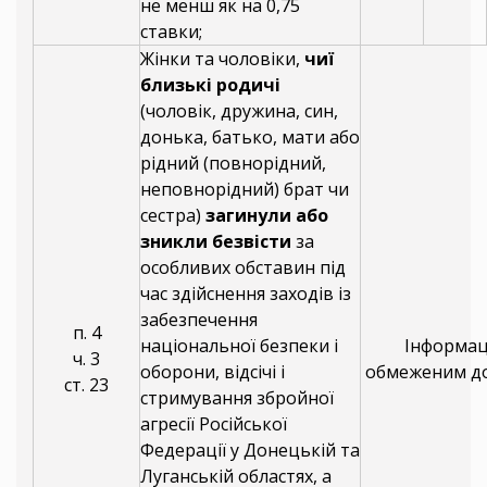
не менш як на 0,75
ставки;
Жінки та чоловіки,
чиї
близькі родичі
(чоловік, дружина, син,
донька, батько, мати або
рідний (повнорідний,
неповнорідний) брат чи
сестра)
загинули або
зникли безвісти
за
особливих обставин під
час здійснення заходів із
забезпечення
п. 4
національної безпеки і
Інформаці
ч. 3
оборони, відсічі і
обмеженим д
ст. 23
стримування збройної
агресії Російської
Федерації у Донецькій та
Луганській областях, а