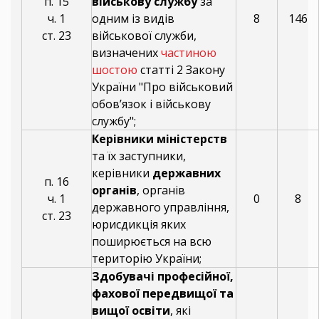
п. 15
військову службу
за
ч. 1
одним із видів
8
146
ст. 23
військової служби,
визначених
частиною
шостою
статті 2 Закону
України "Про військовий
обов’язок і військову
службу";
Керівники міністерств
та їх заступники,
керівники
державних
п. 16
органів
, органів
ч. 1
0
8
державного управління,
ст. 23
юрисдикція яких
поширюється на всю
територію України;
Здобувачі професійної,
фахової передвищої та
вищої освіти
, які