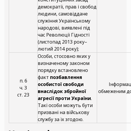
демократії, прав і свобод
людини, самовіддане
служіння Українському
народові, виявлені під
час Революції Гідності
(листопад 2013 року–
лютий 2014 року);
Особи, стосовно яких у
визначеному законом
порядку встановлено
факт
позбавлення
п. 6
особистої свободи
Інформаці
ч. 3
внаслідок збройної
обмеженим д
ст. 23
агресії проти України
.
Такі особи можуть бути
призвані на військову
службу за їх згодою.