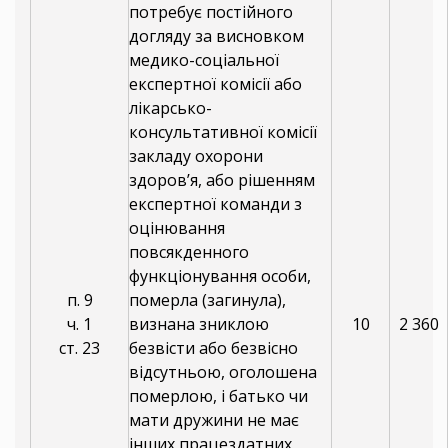
потребує постійного
догляду за висновком
медико-соціальної
експертної комісії або
лікарсько-
консультативної комісії
закладу охорони
здоров’я, або рішенням
експертної команди з
оцінювання
повсякденного
функціонування особи,
п. 9
померла (загинула),
ч. 1
визнана зниклою
10
2 360
ст. 23
безвісти або безвісно
відсутньою, оголошена
померлою, і батько чи
мати дружини не має
інших працездатних