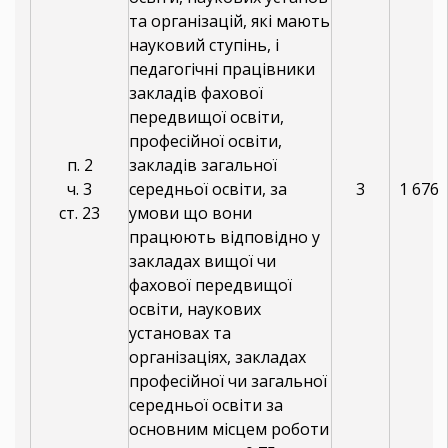
та організацій, які мають
науковий ступінь, і
педагогічні працівники
закладів фахової
передвищої освіти,
професійної освіти,
п. 2
закладів загальної
ч. 3
середньої освіти, за
3
1 676
ст. 23
умови що вони
працюють відповідно у
закладах вищої чи
фахової передвищої
освіти, наукових
установах та
організаціях, закладах
професійної чи загальної
середньої освіти за
основним місцем роботи