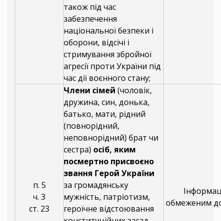
також під час
забезпечення
національної безпеки і
оборони, відсічі і
стримування збройної
агресії проти України під
час дії воєнного стану;
Члени сімей
(чоловік,
дружина, син, донька,
батько, мати, рідний
(повнорідний,
неповнорідний) брат чи
сестра)
осіб, яким
посмертно присвоєно
звання Герой України
п. 5
за громадянську
Інформаці
ч. 3
мужність, патріотизм,
обмеженим д
ст. 23
героїчне відстоювання
конституційних засад