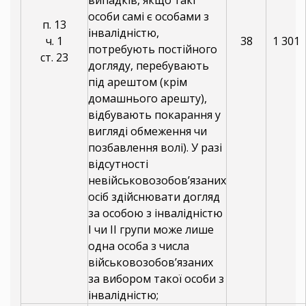
випадків, якщо такі
особи самі є особами з
п. 13
інвалідністю,
ч. 1
38
1 301
потребують постійного
ст. 23
догляду, перебувають
під арештом (крім
домашнього арешту),
відбувають покарання у
вигляді обмеження чи
позбавлення волі). У разі
відсутності
невійськовозобов’язаних
осіб здійснювати догляд
за особою з інвалідністю
I чи II групи може лише
одна особа з числа
військовозобов’язаних
за вибором такої особи з
інвалідністю;