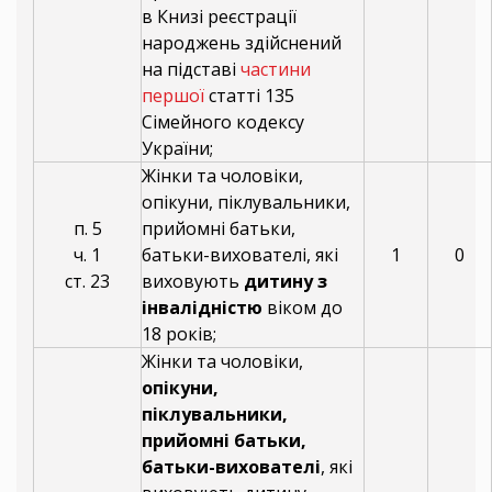
в Книзі реєстрації
народжень здійснений
на підставі
частини
першої
статті 135
Сімейного кодексу
України;
Жінки та чоловіки,
опікуни, піклувальники,
п. 5
прийомні батьки,
ч. 1
батьки-вихователі, які
1
0
ст. 23
виховують
дитину з
інвалідністю
віком до
18 років;
Жінки та чоловіки,
опікуни,
піклувальники,
прийомні батьки,
батьки-вихователі
, які