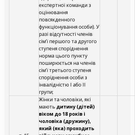
експертної команди з
оцінювання
повсякденного
функціонування особи). У
разі відсутності членів
сім’ї першого та другого
ступеня споріднення
норма цього пункту
поширюється на членів
сім’ї третього ступеня
споріднення особи з
інвалідністю I або II
групи;
Жінки та чоловіки, які
мають
дитину (дітей)
віком до 18 років і
чоловіка (дружину),
який (яка) проходить