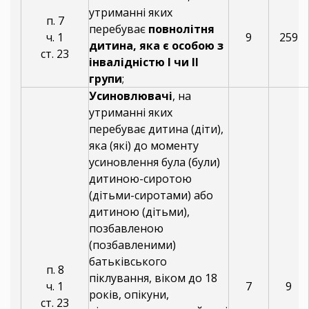
утриманні яких
п. 7
перебуває
повнолітня
ч. 1
9
259
дитина, яка є особою з
ст. 23
інвалідністю I чи II
групи
;
Усиновлювачі
, на
утриманні яких
перебуває дитина (діти),
яка (які) до моменту
усиновлення була (були)
дитиною-сиротою
(дітьми-сиротами) або
дитиною (дітьми),
позбавленою
(позбавленими)
батьківського
п. 8
піклування, віком до 18
ч. 1
7
9
років, опікуни,
ст. 23