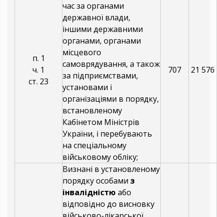
час за органами
державної влади,
іншими державними
органами, органами
місцевого
п. 1
самоврядування, а також
ч. 1
707
21 576
за підприємствами,
ст. 23
установами і
організаціями в порядку,
встановленому
Кабінетом Міністрів
України, і перебувають
на спеціальному
військовому обліку;
Визнані в установленому
порядку особами
з
інвалідністю
або
відповідно до висновку
військово-лікарської