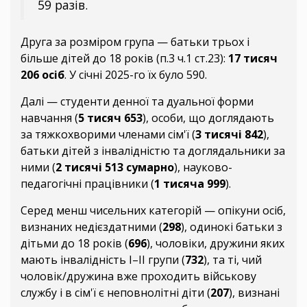
59 разів.
Друга за розміром група — батьки трьох і
більше дітей до 18 років (п.3 ч.1 ст.23):
17 тисяч
206 осіб
. У січні 2025-го їх було 590.
Далі — студенти денної та дуальної форми
навчання (
5 тисяч 653
), особи, що доглядають
за тяжкохворими членами сім'ї (
3 тисячі 842
),
батьки дітей з інвалідністю та доглядальники за
ними (
2 тисячі 513 сумарно
), науково-
педагогічні працівники (
1 тисяча 999
).
Серед менш чисельних категорій — опікуни осіб,
визнаних недієздатними (
298
), одинокі батьки з
дітьми до 18 років (
696
), чоловіки, дружини яких
мають інвалідність I–II групи (
732
), та ті, чий
чоловік/дружина вже проходить військову
службу і в сім'ї є неповнолітні діти (
207
), визнані