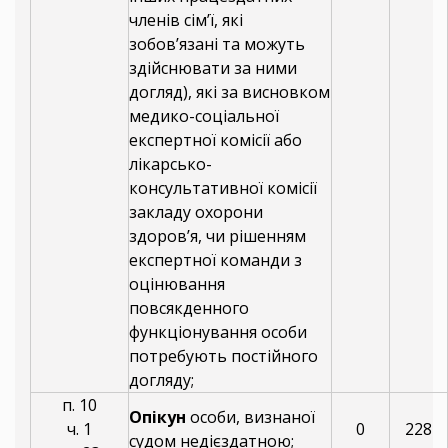
членів сім’ї, які
зобов’язані та можуть
здійснювати за ними
догляд), які за висновком
медико-соціальної
експертної комісії або
лікарсько-
консультативної комісії
закладу охорони
здоров’я, чи рішенням
експертної команди з
оцінювання
повсякденного
функціонування особи
потребують постійного
догляду;
п. 10
Опікун
особи, визнаної
ч. 1
0
228
судом недієздатною;