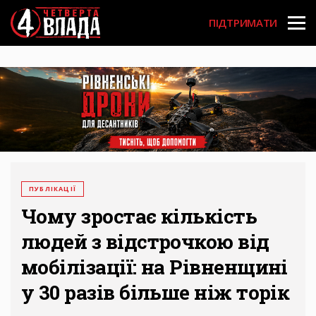
Перейти
User
до
ПІДТРИМАТИ
основного
account
вмісту
menu
ПУБЛІКАЦІЇ
Чому зростає кількість
людей з відстрочкою від
мобілізації: на Рівненщині
у 30 разів більше ніж торік