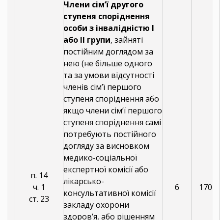
Члени сім’ї другого
ступеня споріднення
особи з інвалідністю I
або II групи
, зайняті
постійним доглядом за
нею (не більше одного
та за умови відсутності
членів сім’ї першого
ступеня споріднення або
якщо члени сім’ї першого
ступеня споріднення самі
потребують постійного
догляду за висновком
медико-соціальної
експертної комісії або
п. 14
лікарсько-
ч. 1
6
170
консультативної комісії
ст. 23
закладу охорони
здоров’я, або рішенням