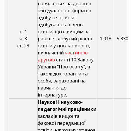
навчаються за денною
або дуальною формою
здобуття освіти і
здобувають рівень
п. 1
освіти, що є вищим за
ч. 3
раніше здобутий рівень
1 018
5 330
ст. 23
освіти у послідовності,
визначеній
частиною
другою
статті 10 Закону
України "Про освіту", а
також докторанти та
особи, зараховані на
навчання до
інтернатури;
Наукові і науково-
педагогічні працівники
закладів вищої та
фахової передвищої
освіти, наукових установ