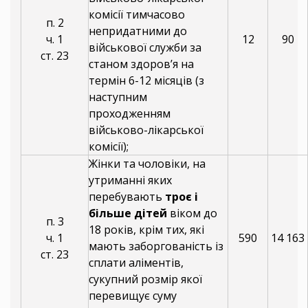
комісії тимчасово
п. 2
непридатними до
ч. 1
12
90
військової служби за
ст. 23
станом здоров’я на
термін 6-12 місяців (з
наступним
проходженням
військово-лікарської
комісії);
Жінки та чоловіки, на
утриманні яких
перебувають
троє і
більше дітей
віком до
п. 3
18 років, крім тих, які
ч. 1
590
14 163
мають заборгованість із
ст. 23
сплати аліментів,
сукупний розмір якої
перевищує суму