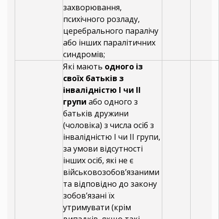
захворювання,
психічного розладу,
церебрального паралічу
або інших паралітичних
синдромів;
Які мають
одного із
своїх батьків з
інвалідністю I чи II
групи
або одного з
батьків дружини
(чоловіка) з числа осіб з
інвалідністю I чи II групи,
за умови відсутності
інших осіб, які не є
військовозобов’язаними
та відповідно до закону
зобов’язані їх
утримувати (крім