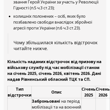
звання Герой України за участь у Революції
Гідності (п.5 ч.3 ст.23);
колишніх полонених – осіб, яких було
позбавлено свободи внаслідок збройної
агресії проти України (п.6 ч.3 ст.23).
Чому збільшилася кількість відстрочок
читайте нижче.
Кількість наданих відстрочок від призову на
військову службу під час мобілізації станом
на січень 2025, січень 2026, квітень 2026. Дані
надав Рівненський обласний ТЦК та СП.
Тип
Січень
Січень
Опис
відстрочки
2025
2026
Заброньовані
на період
мобілізації та на воєнний