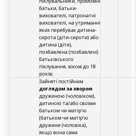
піклувальники, прийомні
батьки, батьки-
вихователі, патронатні
вихователі, на утриманні
яких перебуває дитина-
сирота (діти-сироти) або
дитина (діти),
позбавлена (позбавлені)
батьківського
піклування, віком до 18
років;
Зайняті постійним
доглядом за хворою
дружиною (чоловіком),
дитиною та/або своїми
батьком чи матір’ю
(батьком чи матір’ю
дружини (чоловіка),
якщо вона сама