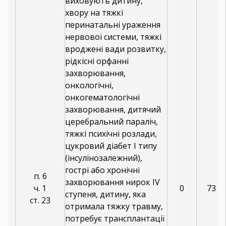
виховують дитину,
хвору на тяжкі
перинатальні ураження
нервової системи, тяжкі
вроджені вади розвитку,
рідкісні орфанні
захворювання,
онкологічні,
онкогематологічні
захворювання, дитячий
церебральний параліч,
тяжкі психічні розлади,
цукровий діабет I типу
(інсулінозалежний),
гострі або хронічні
п. 6
захворювання нирок IV
ч. 1
0
73
ступеня, дитину, яка
ст. 23
отримала тяжку травму,
потребує трансплантації