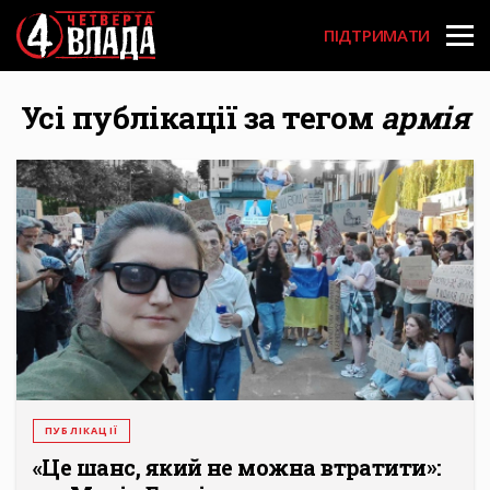
Перейти
User
до
ПІДТРИМАТИ
основного
account
вмісту
menu
Усі публікації за тегом
армія
ПУБЛІКАЦІЇ
«Це шанс, який не можна втратити»: