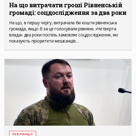
На що витрачати гроші Рівненській
громаді: соцдослідження за два роки
На що, в першу чергу, витрачала би кошти рівненська
громада, якщо б за це голосували рівняни. «Четверта
влада» два роки поспіль замовляє соцдослідження, які
показують пріоритети мешканців…
ПУБЛІКАЦІЇ