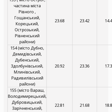
частина міста
Рівного ,
Гощанський,
23.68
23.42
14.
Корецький,
Острозький,
Рівненський
райони)
154 (місто Дубно,
Демидівський,
Дубенський,
Здолбунівський,
20.92
23.36
17.
Млинівський,
Радивилівський
райони)
155 (місто Вараш,
Володимирецький,
Дубровицький,
22.81
21.68
18.
Зарічненський,