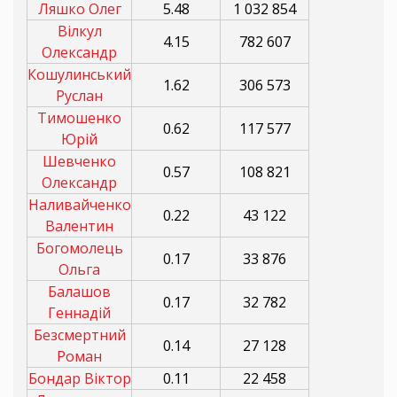
Ляшко Олег
5.48
1 032 854
Вілкул
4.15
782 607
Олександр
Кошулинський
1.62
306 573
Руслан
Тимошенко
0.62
117 577
Юрій
Шевченко
0.57
108 821
Олександр
Наливайченко
0.22
43 122
Валентин
Богомолець
0.17
33 876
Ольга
Балашов
0.17
32 782
Геннадій
Безсмертний
0.14
27 128
Роман
Бондар Віктор
0.11
22 458