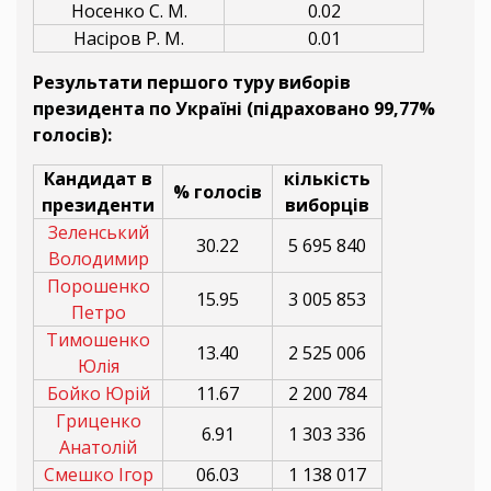
Носенко С. М.
0.02
Насіров Р. М.
0.01
Результати першого туру виборів
президента по Україні (підраховано 99,77%
голосів):
Кандидат в
кількість
% голосів
президенти
виборців
Зеленський
30.22
5 695 840
Володимир
Порошенко
15.95
3 005 853
Петро
Тимошенко
13.40
2 525 006
Юлія
Бойко Юрій
11.67
2 200 784
Гриценко
6.91
1 303 336
Анатолій
Смешко Ігор
06.03
1 138 017