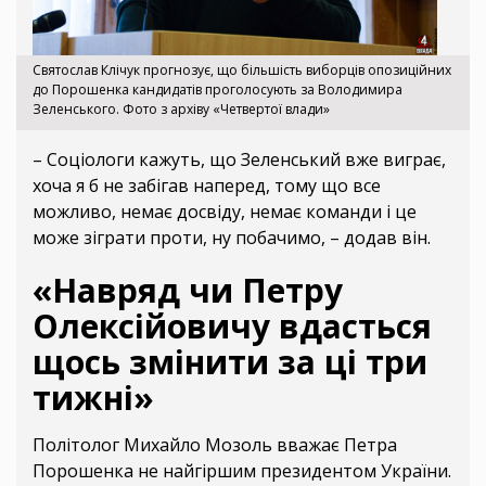
Святослав Клічук прогнозує, що більшість виборців опозиційних
до Порошенка кандидатів проголосують за Володимира
Зеленського. Фото з архіву «Четвертої влади»
– Соціологи кажуть, що Зеленський вже виграє,
хоча я б не забігав наперед, тому що все
можливо, немає досвіду, немає команди і це
може зіграти проти, ну побачимо, – додав він.
«Навряд чи Петру
Олексійовичу вдасться
щось змінити за ці три
тижні»
Політолог Михайло Мозоль вважає Петра
Порошенка не найгіршим президентом України.