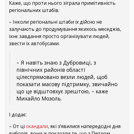
Каже, що проти нього зіграла примітивність
регіональних штабів.
– Інколи регіональні штаби їх дійсно не
залучають до продумування якихось меседжів,
їхнє завдання просто організувати людей,
звести їх автобусами.
– Я навіть знаю з Дубровиці, з
північних районів області
цілеспрямовано везли людей, щоб
показати масову підтримку, звичайно
що це відштовхує зрештою, – каже
Михайло Мозоль.
І додає:
– От ці
скандали
, які з’явилися напередодні дня
виборів, вони ж показали те, що з Петром