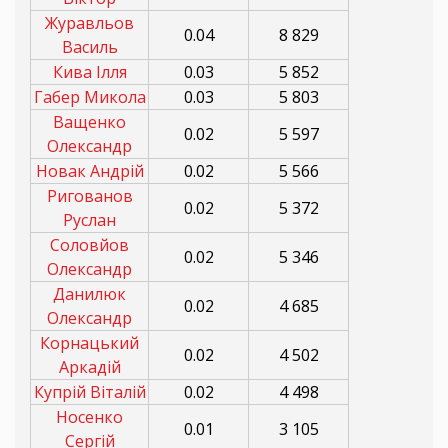
Журавльов
0.04
8 829
Василь
Кива Ілля
0.03
5 852
Габер Микола
0.03
5 803
Ващенко
0.02
5 597
Олександр
Новак Андрій
0.02
5 566
Ригованов
0.02
5 372
Руслан
Соловйов
0.02
5 346
Олександр
Данилюк
0.02
4 685
Олександр
Корнацький
0.02
4 502
Аркадій
Купрій Віталій
0.02
4 498
Носенко
0.01
3 105
Сергій