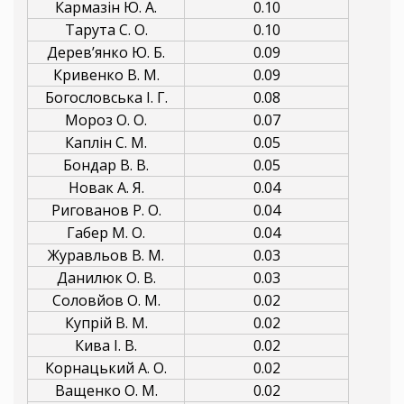
Кармазін Ю. А.
0.10
Тарута С. О.
0.10
Дерев’янко Ю. Б.
0.09
Кривенко В. М.
0.09
Богословська І. Г.
0.08
Мороз О. О.
0.07
Каплін С. М.
0.05
Бондар В. В.
0.05
Новак А. Я.
0.04
Ригованов Р. О.
0.04
Габер М. О.
0.04
Журавльов В. М.
0.03
Данилюк О. В.
0.03
Соловйов О. М.
0.02
Купрій В. М.
0.02
Кива І. В.
0.02
Корнацький А. О.
0.02
Ващенко О. М.
0.02