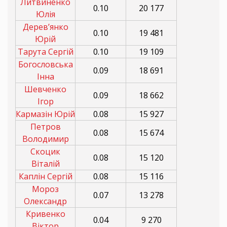
Литвиненко
0.10
20 177
Юлія
Дерев’янко
0.10
19 481
Юрій
Тарута Сергій
0.10
19 109
Богословська
0.09
18 691
Інна
Шевченко
0.09
18 662
Ігор
Кармазін Юрій
0.08
15 927
Петров
0.08
15 674
Володимир
Скоцик
0.08
15 120
Віталій
Каплін Сергій
0.08
15 116
Мороз
0.07
13 278
Олександр
Кривенко
0.04
9 270
Віктор