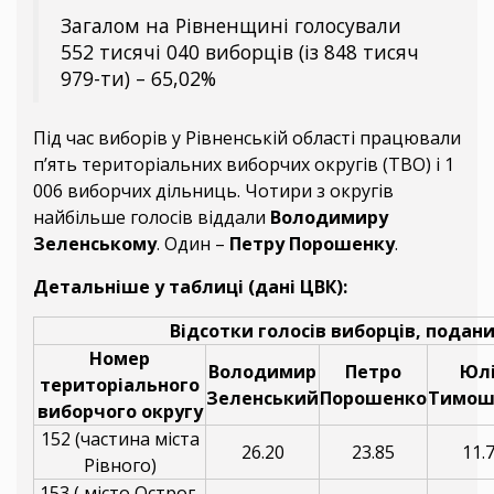
Загалом на Рівненщині голосували
552 тисячі 040 виборців (із 848 тисяч
979-ти) – 65,02%
Під час виборів у Рівненській області працювали
п’ять територіальних виборчих округів (ТВО) і 1
006 виборчих дільниць. Чотири з округів
найбільше голосів віддали
Володимиру
Зеленському
. Один –
Петру Порошенку
.
Детальніше у таблиці (дані ЦВК):
Відсотки голосів виборців, подан
Номер
Володимир
Петро
Юл
територіального
Зеленський
Порошенко
Тимош
виборчого округу
152 (частина міста
26.20
23.85
11.
Рівного)
153 ( місто Острог,