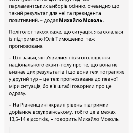
парламентських виборів осінню, очевидно що
такий результат для неї та президента
позитивний, – додає
Михайло Мозоль.
Політолог також каже, що ситуація, яка склалася
із підтримкою Юлії Тимошенко, теж
прогнозована.
– Ці її заяви, які з’явилися після оголошення
національного екзит-полу про те, що вона не
визнає цих результатів і що вона теж потрапляє
у другий тур – це теж прогнозавана до певної
міри ситуація, бо в її штабі говорили про це
одразу.
– На Рівненщині якраз її рівень підтримки
дорівнює всеукраїнському, тобто це в межах
13,5-14 відсотків, – говорить Михайло Мозоль.