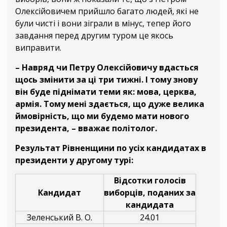
Олексійовичем прийшло багато людей, які не
були чисті і вони зіграли в мінус, тепер його
завдання перед другим туром це якось
виправити.
– Навряд чи Петру Олексійовичу вдасться
щось змінити за ці три тижні. І тому знову
він буде піднімати теми як: мова, церква,
армія. Тому мені здається, що дуже велика
ймовірність, що ми будемо мати нового
президента, – вважає політолог.
Результат Рівненщини по усіх кандидатах в
президенти у другому турі:
Відсотки голосів
Кандидат
виборців, поданих за
кандидата
Зеленський В. О.
24.01