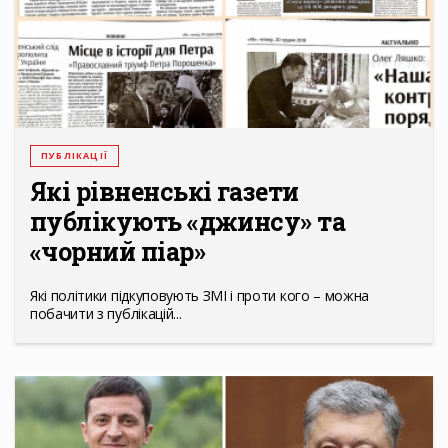
ПУБЛІКАЦІЇ
Які рівненські газети
публікують «джинсу» та
«чорний піар»
Які політики підкуповують ЗМІ і проти кого – можна
побачити з публікацій...