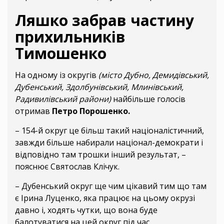
Ляшко забрав частину
прихильників
Тимошенко
На одному із округів
(місто Дубно, Демидівський,
Дубенський, Здолбунівський, Млинівський,
Радивилівський райони)
найбільше голосів
отримав
Петро Порошенко.
– 154-й округ це більш такий націоналістичний,
завжди більше набирали націонал-демократи і
відповідно там трошки інший результат, –
пояснює Святослав Клічук.
– Дубенський округ ще чим цікавий тим що там
є Ірина Луценко, яка працює на цьому окрузі
давно і, ходять чутки, що вона буде
балотуватися на цей округ під час