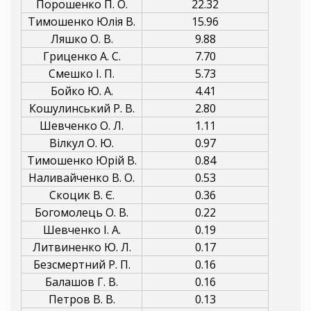
Порошенко П. О.
22.32
Тимошенко Юлія В.
15.96
Ляшко О. В.
9.88
Гриценко А. С.
7.70
Смешко І. П.
5.73
Бойко Ю. А.
4.41
Кошулинський Р. В.
2.80
Шевченко О. Л.
1.11
Вілкул О. Ю.
0.97
Тимошенко Юрій В.
0.84
Наливайченко В. О.
0.53
Скоцик В. Є.
0.36
Богомолець О. В.
0.22
Шевченко І. А.
0.19
Литвиненко Ю. Л.
0.17
Безсмертний Р. П.
0.16
Балашов Г. В.
0.16
Петров В. В.
0.13