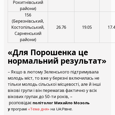
Рокитнівський
райони)
156
(Березнівський,
Костопільський,
26.76
19.05
17.
Сарненський
райони)
«Для Порошенка це
нормальний результат»
– Якщо в лютому Зеленського підтримувала
молодь міст, то вже у березні включилась не
тільки молодь сільської місцевості, але й інші
вікові групи і він перемагав фактично у всіх
вікових групах до 50-ти років, –
розповідає
політолог Михайло Мозоль
у
програмі
«Тема дня»
на UA:Рівне.