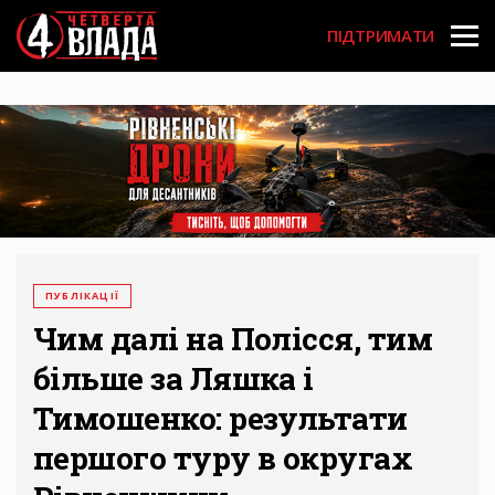
Перейти
User
до
ПІДТРИМАТИ
основного
account
вмісту
menu
ПУБЛІКАЦІЇ
Чим далі на Полісся, тим
більше за Ляшка і
Тимошенко: результати
першого туру в округах