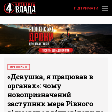
Перейти
User
до
ПІДТРИМАТИ
основного
account
вмісту
menu
ПУБЛІКАЦІЇ
«Дєвушка, я працював в
органах»: чому
новопризначений
заступник мера Рівного