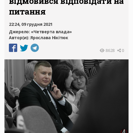
відмовився відповідати на
питання
22:24, 09 грудня 2021
Джерело:
«Четверта влада»
Автор(и):
Ярослава Нікітюк
8628
0