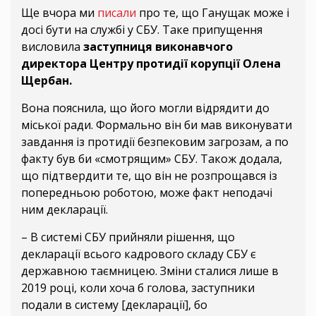
Ще вчора ми
писали
про те, що Ганущак може і
досі бути на службі у СБУ. Таке припущення
висловила
заступниця виконавчого
директора Центру протидії корупції Олена
Щербан.
Вона пояснила, що його могли відрядити до
міської ради. Формально він би мав виконувати
завдання із протидії безпековим загрозам, а по
факту був би «смотрящим» СБУ. Також додала,
що підтвердити те, що він не розпрощався із
попередньою роботою, може факт неподачі
ним декларації.
– В системі СБУ прийняли рішення, що
декларації всього кадрового складу СБУ є
державною таємницею. Зміни сталися лише в
2019 році, коли хоча б голова, заступники
подали в систему [декларації], бо