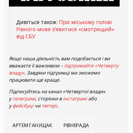
Дивіться також:
При міському голові
Рівного може з’явитися «смотрящий»
від СБУ
Якщо наша діяльність вам подобається і ви
вважаєте її важливою –
підтримайте «Четверту
владу»
. Завдяки підтримці ми зможемо
працювати ще краще.
Підписуйтесь на канал «Четвертої влади»
у
телеграмі
, сторінки в
інстаграмі
або
у
фейсбуці
чи
твітері
.
АРТЕМ ГАНУЩАК
РІВНЕРАДА