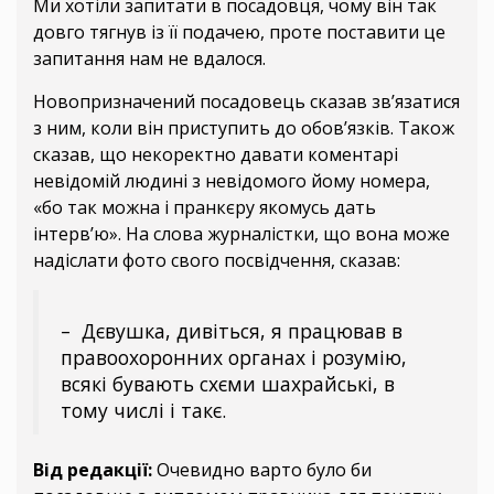
Ми хотіли запитати в посадовця, чому він так
довго тягнув із її подачею, проте поставити це
запитання нам не вдалося.
Новопризначений посадовець сказав зв’язатися
з ним, коли він приступить до обов’язків. Також
сказав, що некоректно давати коментарі
невідомій людині з невідомого йому номера,
«бо так можна і пранкєру якомусь дать
інтерв’ю». На слова журналістки, що вона може
надіслати фото свого посвідчення, сказав:
– Дєвушка, дивіться, я працював в
правоохоронних органах і розумію,
всякі бувають схєми шахрайські, в
тому числі і такє.
Від редакції:
Очевидно варто було би