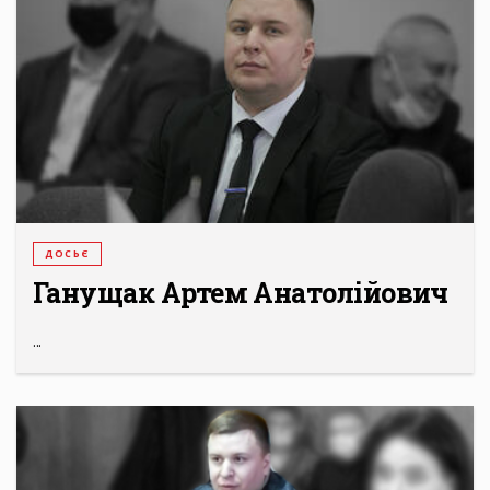
ДОСЬЄ
Ганущак Артем Анатолійович
...