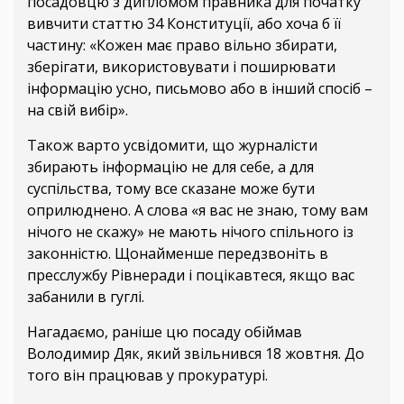
посадовцю з дипломом правника для початку
вивчити статтю 34 Конституції, або хоча б її
частину: «Кожен має право вільно збирати,
зберігати, використовувати і поширювати
інформацію усно, письмово або в інший спосіб –
на свій вибір».
Також варто усвідомити, що журналісти
збирають інформацію не для себе, а для
суспільства, тому все сказане може бути
оприлюднено. А слова «я вас не знаю, тому вам
нічого не скажу» не мають нічого спільного із
законністю. Щонайменше передзвоніть в
пресслужбу Рівнеради і поцікавтеся, якщо вас
забанили в гуглі.
Нагадаємо, раніше цю посаду обіймав
Володимир Дяк, який звільнився 18 жовтня. До
того він працював у прокуратурі.