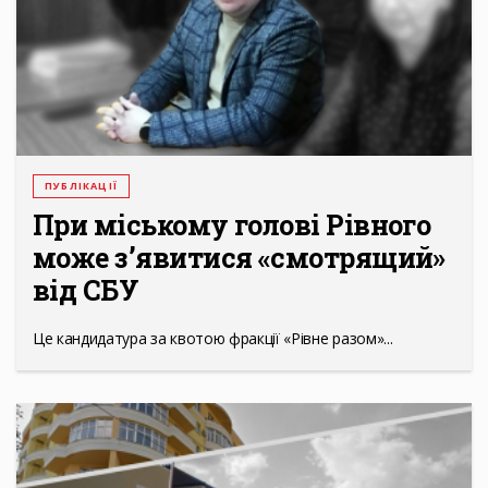
ПУБЛІКАЦІЇ
При міському голові Рівного
може з’явитися «смотрящий»
від СБУ
Це кандидатура за квотою фракції «Рівне разом»...