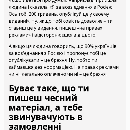
Якщо йдеться про думки, наприклад, прийшла
людина і сказала: «Я за возз'єднання з Росією.
Ось тобі 200 гривень, опублікуй це у своєму
виданні». Ну, якщо тобі совість дозволяє – ти
ставиш це у видання, пишеш «на правах
реклами» і відсторонюєшся від цього.
А якщо ця людина говорить, що 90% українців
за воз'єднання з Росією і пропонує тобі це
опублікувати – це брехня. Ну, тобто ти
займаєшся дезінформацією. На правах реклами
чи ні, легально оплачено чи ні – це брехня.
Буває таке, що ти
пишеш чесний
матеріал, а тебе
звинувачують в
замовленні