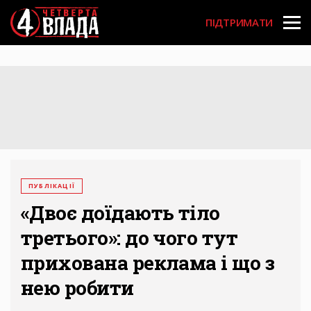
Перейти
User
до
ПІДТРИМАТИ
основного
account
вмісту
menu
ПУБЛІКАЦІЇ
«Двоє доїдають тіло
третього»: до чого тут
прихована реклама і що з
нею робити