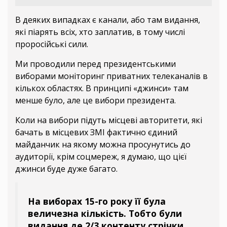
В деяких випадках є канали, або там видання,
які піарять всіх, хто заплатив, в тому числі
проросійські сили.
Ми проводили перед президентськими
виборами моніторинг приватних телеканалів в
кількох областях. В принципі «джинси» там
менше було, але це вибори президента.
Коли на вибори підуть місцеві авторитети, які
бачать в місцевих ЗМІ фактично єдиний
майданчик на якому можна просунутись до
аудиторії, крім соцмереж, я думаю, що цієї
джинси буде дуже багато.
На виборах 15-го року її була
величезна кількість. Тобто були
видання де 2/3 контенту стрічки