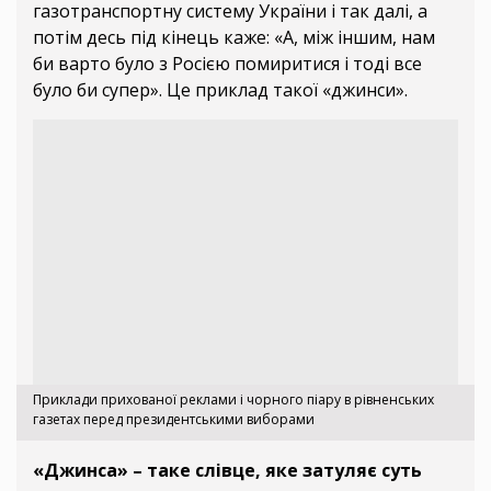
газотранспортну систему України і так далі, а
потім десь під кінець каже: «А, між іншим, нам
би варто було з Росією помиритися і тоді все
було би супер». Це приклад такої «джинси».
Приклади прихованої реклами і чорного піару в рівненських
газетах перед президентськими виборами
«Джинса» – таке слівце, яке затуляє суть