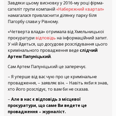
Завдяки цьому висновку у 2016-му році фірма-
сателіт групи компаній
«Набережний квартал»
намагалася привласнити ділянку парку біля
Пагорбу слави у Рівному.
«Четверта влада» отримала від Хмельницької
прокуратури
відповідь
на інформаційний запит.
У ній йдеться, що досудове розслідування цього
кримінального провадження веде
слідчий
Артем Папуніцький
.
Сам Артем Папуніцький це заперечує.
– Я уперше від вас чую про це кримінальне
провадження, – заявляє він. – Навіть якби я знав,
хто його розслідує, то вам би не сказав.
–
Але в нас є відповідь з місцевої
прокуратури, що саме Ви ведете це
провадження – журналіст.