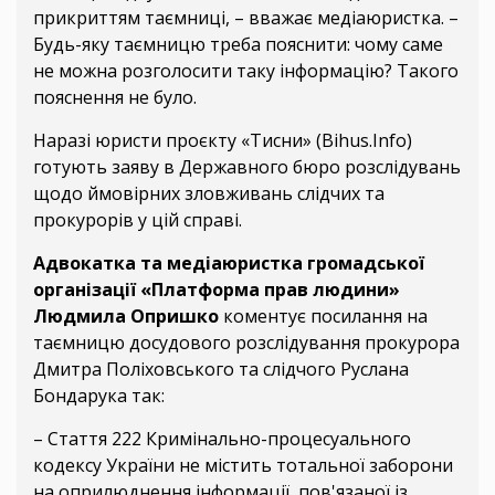
прикриттям таємниці, – вважає медіаюристка. –
Будь-яку таємницю треба пояснити: чому саме
не можна розголосити таку інформацію? Такого
пояснення не було.
Наразі юристи проєкту «Тисни» (Bihus.Info)
готують заяву в Державного бюро розслідувань
щодо ймовірних зловживань слідчих та
прокурорів у цій справі.
Адвокатка та медіаюристка громадської
організації «Платформа прав людини»
Людмила Опришко
коментує посилання на
таємницю досудового розслідування прокурора
Дмитра Поліховського та слідчого Руслана
Бондарука так:
– Стаття 222 Кримінально-процесуального
кодексу України не містить тотальної заборони
на оприлюднення інформації, пов'язаної із