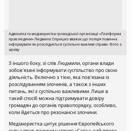
Адвокатка та медіаюристка громадської організації «Платформа
прав людини» Людмила Опришко вважає що поліція повинна
інформувати як розслідуються суспільно-важливі справи. Фото з
архіву
З іншого боку, зі слів Людмили, органи влади
зобов'язані інформувати суспільство про свою
діяльність. Включно з тією, яка пов'язана із
розслідуванням злочинів, а також з інших
питань, які є суспільно важливими. Лише в
такий спосіб можна підтримувати довіру
громадян до органів правопорядку, особливо,
коли йдеться про резонансні злочини.
Медіаюристка цитує рішення Європейського
суду з прав людини у справі «Савіцький проти