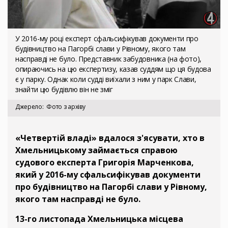
У 2016-му році експерт сфальсифікував документи про
будівництво на Пагорбі слави у Рівному, якого там
насправді не було. Представник забудовника (на фото),
опираючись на цю експертизу, казав суддям що ця будова
є у парку. Однак коли судді виїхали з ним у парк Слави,
знайти цю будівлю він не зміг
Джерело
Фото з архіву
«Четвертій владі» вдалося з'ясувати, хто в
Хмельницькому займається справою
судового експерта Григорія Марченкова,
який у 2016-му сфальсифікував документи
про будівництво на Пагорбі слави у Рівному,
якого там насправді не було.
13-го листопада Хмельницька місцева