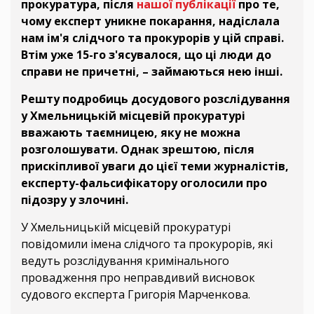
прокуратура, після
нашої публікації
про те,
чому експерт уникне покарання, надіслала
нам ім'я слідчого та прокурорів у цій справі.
Втім уже 15-го з'ясувалося, що ці люди до
справи не причетні, – займаються нею інші.
Р
ешту подробиць досудового розслідування
у Хмельницькій місцевій прокуратурі
вважають таємницею, яку не можна
розголошувати. Однак зрештою, після
прискіпливої уваги до цієї теми журналістів,
експерту-фальсифікатору оголосили про
підозру у злочині.
У Хмельницькій місцевій прокуратурі
повідомили імена слідчого та прокурорів, які
ведуть розслідування кримінального
провадження про неправдивий висновок
судового експерта Григорія Марченкова.