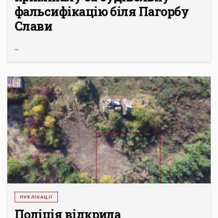
фальсифікацію біля Пагорбу
Слави
...
ПУБЛІКАЦІЇ
Поліція відкрила