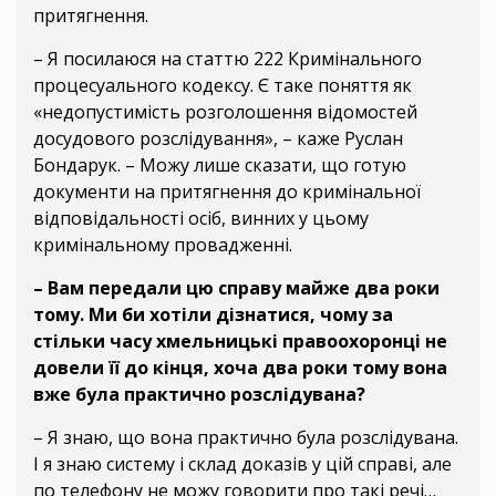
притягнення.
– Я посилаюся на статтю 222 Кримінального
процесуального кодексу. Є таке поняття як
«недопустимість розголошення відомостей
досудового розслідування», – каже Руслан
Бондарук. – Можу лише сказати, що готую
документи на притягнення до кримінальної
відповідальності осіб, винних у цьому
кримінальному провадженні.
– Вам передали цю справу майже два роки
тому. Ми би хотіли дізнатися, чому за
стільки часу хмельницькі правоохоронці не
довели її до кінця, хоча два роки тому вона
вже була практично розслідувана?
– Я знаю, що вона практично була розслідувана.
І я знаю систему і склад доказів у цій справі, але
по телефону не можу говорити про такі речі…