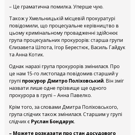
– Це граматична помилка. Уперше чую.
Також у Хмельницькій місцевій прокуратурі
повідомили, що процесуальне керівництво в
цьому кримiнальному провадженнi здiйснює
група процесуальних прокурорiв: старша групи
Єлизавета Шпота, Ігор Берестюк, Василь Гайдук
та Анна Котик.
Однак наразі група прокурорів змінилася. Про
це нам 15-го листопада повідомив старший у
групі
прокурор Дмитро Поліховський
. Він зміг
назвати лише одне прізвище ще одного
прокурора в групі – Анна Павелко.
Крім того, за словами Дмитра Поліховського,
група слідчих також змінилася. Старшим у групі
слідчих є
Руслан Бондарук
.
– Можете розказати про стан досудового