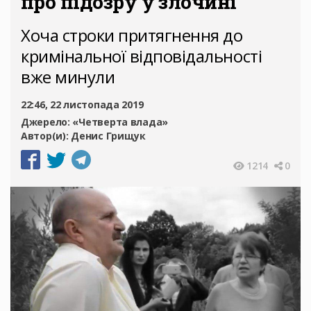
про підозру у злочині
Хоча строки притягнення до
кримінальної відповідальності
вже минули
22:46, 22 листопада 2019
Джерело:
«Четверта влада»
Автор(и):
Денис Грищук
1214
0