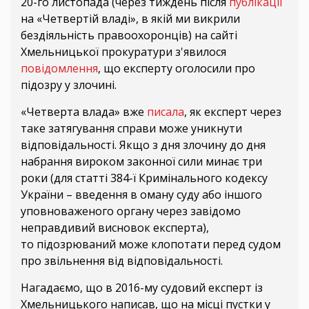
20-го листопада (через тиждень після
публікації
на «Четвертій владі», в якій ми викрили
бездіяльність правоохоронців) на сайті
Хмельницької прокуратури з'явилося
повідомлення
, що експерту оголосили про
підозру у злочині.
«Четверта влада» вже
писала
, як експерт через
таке затягування справи може уникнути
відповідальності. Якщо з дня злочину до дня
набрання вироком законної сили минає три
роки (для статті 384-ї Кримінального кодексу
України – введення в оману суду або іншого
уповноваженого органу через завідомо
неправдивий висновок експерта),
то підозрюваний може клопотати перед судом
про звільнення від відповідальності.
Нагадаємо, що в 2016-му судовий експерт із
Хмельницького написав, що на місці пустки у