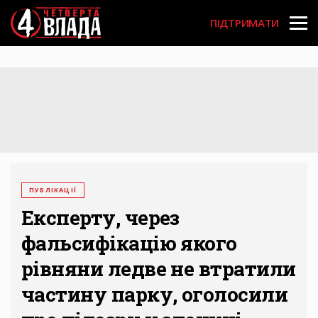
Перейти
User
до
ПІДТРИМАТИ
основного
account
вмісту
menu
ПУБЛІКАЦІЇ
Експерту, через
фальсифікацію якого
рівняни ледве не втратили
частину парку, оголосили