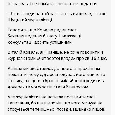
не назвав, і не пам'ятає, чи платив податки.
– Як всі люди на той час – якось виживав, – каже
Щуцький журналістці.
Говорить, що Ковалю радив своє
бачення ведення бізнесу. І вважає ці
консультації досить успішними.
Віталій Коваль, як і раніше, не хоче говорити із
журналістами «Четвертої влади» про свій бізнес.
Раніше ми звертались до нього із проханням
пояснити, чому суд арештовував його майно та
готівку, на що він брав півмільйонні кредити в
доларах та чому хотів стати банкрутом.
Але журналістка не встигла поставити свої
запитання, бо він відповів, що його минуле не
стосується теперішньої посади, і швидко пішов.