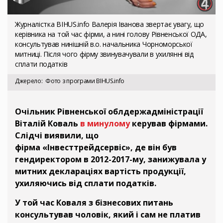
Журналістка BIHUS.info Валерія Іванова звертає увагу, що
керівника на той час фірми, а нині голову Рівненської ОДА,
консультував нинішній в.о. начальника Чорноморської
митниці. Після чого фірму звинувачували в ухилянні від
сплати податків
Джерело
Фото з програми BIHUS.info
Очільник Рівненської облдержадміністрації
Віталій Коваль
в минулому
керував фірмами.
Слідчі виявили, що
фірма «Інвесттрейдсервіс», де він був
гендиректором в 2012-2017-му, занижувала у
митних деклараціях вартість продукції,
ухиляючись від сплати податків.
У той час Коваля з бізнесових питань
консультував чоловік, який і сам не платив