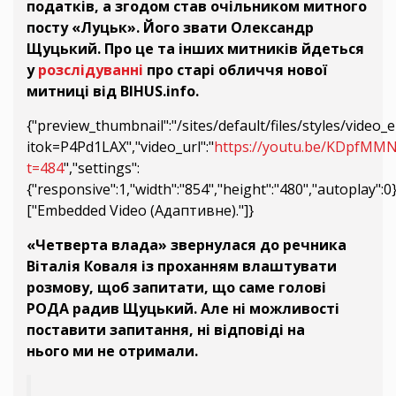
податків, а згодом став очільником митного
посту «Луцьк». Його звати Олександр
Щуцький. Про це та інших митників йдеться
у
розслідуванні
про старі обличчя нової
митниці від BIHUS.info.
{"preview_thumbnail":"/sites/default/files/styles/vi
itok=P4Pd1LAX","video_url":"
https://youtu.be/KDpfMMN
t=484
","settings":
{"responsive":1,"width":"854","height":"480","autoplay":
["Embedded Video (Адаптивне)."]}
«Четверта влада» звернулася до речника
Віталія Коваля із проханням влаштувати
розмову, щоб запитати, що саме голові
РОДА радив Щуцький. Але ні можливості
поставити запитання, ні відповіді на
нього ми не отримали.