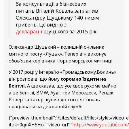
За консультації з бізнесових
питань Віталій Коваль заплатив
Олександру Щуцькому 140 тисяч
гривень. Це видно з
декларації
Щуцького за 2015 рік.
Олександр Щуцький – колишній очільник
митного посту «Луцьк». Тепер він виконує
обов'язки керівника Чорноморської митниці.
У 2017 році у інтерв'ю «Громадському.Волинь»
він розповів, що йому
соромно їздити на
Бентлі.
А ще сказав, що усе своє рухоме майно,
а це Бентлі, BMW, Ауді, три Мерседеси, Рендж
Ровер та катер, купив до того, як почав
працювати на державній службі.
{"preview_thumbnail":"/sites/default/files/styles/vid
itok=0qmXH5Ho","video_url":"
https://www.youtube.com