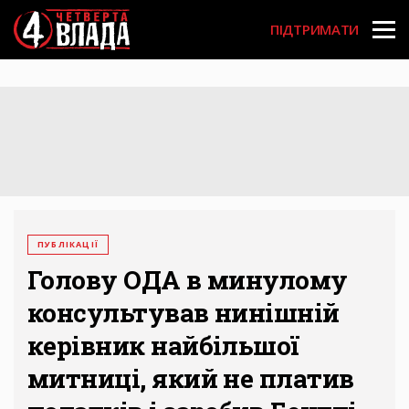
Перейти
User
до
ПІДТРИМАТИ
основного
account
вмісту
menu
ПУБЛІКАЦІЇ
Голову ОДА в минулому
консультував нинішній
керівник найбільшої
митниці, який не платив