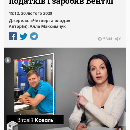
податків і заробив Бентлі
18:12, 20 лютого 2020
Джерело:
«Четверта влада»
Автор(и):
Алла Максимчук
5844
0