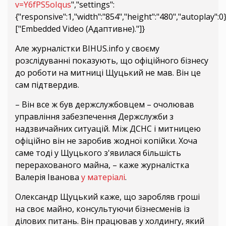
v=Y6fPS5oIqus
","settings":
{"responsive":1,"width":"854","height":"480","autoplay":
["Embedded Video (Адаптивне)."]}
Але журналістки BIHUS.info у своєму
розслідуванні показують, що офіційного бізнесу
до роботи на митниці Щуцький не мав. Він це
сам підтвердив.
– Він все ж був держслужбовцем – очолював
управління забезпечення Держслужби з
надзвичайних ситуацій. Між ДСНС і митницею
офіційно він не заробив жодної копійки. Хоча
саме тоді у Щуцького з'явилася більшість
перерахованого майна, – каже журналістка
Валерія Іванова
у матеріалі
.
Олександр Щуцький каже, що заробляв гроші
на своє майно, консультуючи бізнесменів із
ділових питань. Він працював у холдингу, який