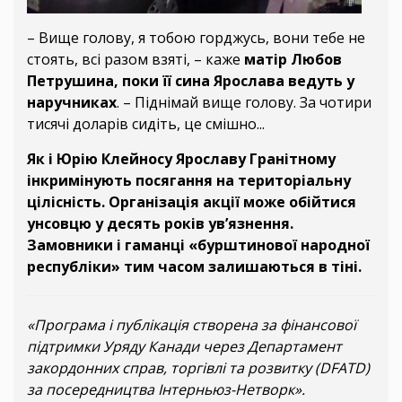
– Вище голову, я тобою горджусь, вони тебе не
стоять, всі разом взяті, – каже
матір Любов
Петрушина, поки її сина Ярослава ведуть у
наручниках
. – Піднімай вище голову. За чотири
тисячі доларів сидіть, це смішно...
Як і Юрію Клейносу Ярославу Гранітному
інкримінують посягання на територіальну
цілісність. Організація акції може обійтися
унсовцю у десять років ув’язнення.
Замовники і гаманці «бурштинової народної
республіки» тим часом залишаються в тіні.
«Програма і публікація створена за фінансової
підтримки Уряду Канади через Департамент
закордонних справ, торгівлі та розвитку (DFATD)
за посередництва Інтерньюз-Нетворк».