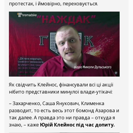
протестах, і ймовірно, переховується.
Як свідчить Клейнос, фінансували всі ці акції
нібито представники минулої влади-утікачі:
– Захарченко, Саша Янукович, Клименка
разводит, то есть весь этот бомонд Азарова и
так далее. А правда это ни правда – откуда я
знаю, – каже
Юрій Клейнос під час допиту.