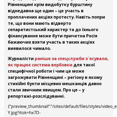
Рівненщині крім видобутку бурштину
віднедавна ще один – це участь в
проплачених акціях протесту. Навіть попри
те, що вони мають відверто
сепаратистський характер та до їхнього
фінансування може бути причетна Росія
бажаючих взяти участь в таких акціях
виявилося чимало.
Журналісти
раніше за спецслужби з`ясували,
як працює система вербовки
для такої
специфічної роботи і чим це може
загрожувати Рівненщині – регіону в якому
стихійні бунти місцевих мешканців давно
стали звичним явищем. Про це – у
репортажі-розслідуванні.
{"preview_thumbnail":"/sites/default/files/styles/vid
Y.jpg?itok=hx7D-