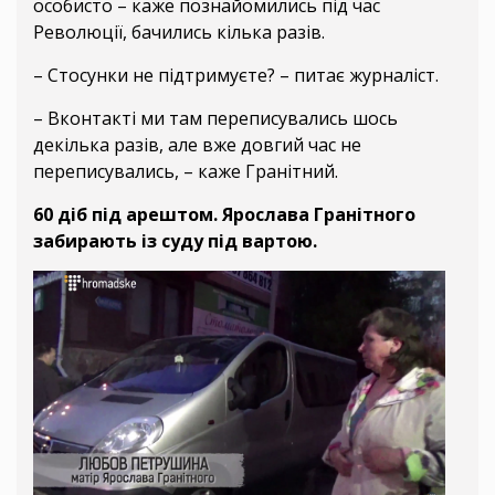
особисто – каже познайомились під час
Революції, бачились кілька разів.
– Стосунки не підтримуєте? – питає журналіст.
– Вконтакті ми там переписувались шось
декілька разів, але вже довгий час не
переписувались, – каже Гранітний.
60 діб під арештом. Ярослава Гранітного
забирають із суду під вартою.