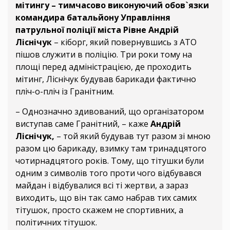
мітингу – тимчасово виконуючий обов`язки
командира батальйону Управління
патрульної поліції міста Рівне Андрій
Ліснічук
– кіборг, який повернувшись з АТО
пішов служити в поліцію. Три роки тому на
площі перед адміністрацією, де проходить
мітинг, Ліснічук будував барикади фактично
пліч-о-пліч із Гранітним.
– Однозначно здивований, що організатором
виступав саме Гранітний, – каже
Андрій
Ліснічук,
– той який будував тут разом зі мною
разом цю барикаду, взимку там тринадцятого
чотирнадцятого років. Тому, що тітушки були
одним з символів того проти чого відбувався
майдан і відбувалися всі ті жертви, а зараз
виходить, що він так само набрав тих самих
тітушок, просто скажем не спортивних, а
політичних тітушок.