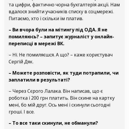
та цифри, фактично чорна бухгалтерія акції. Нам
вдалося знийти учасників списку в соцмережі.
Питаємо, хто і скільки їм платив.
– Ви вчора були на мітингу під ОДА. Я не
помиляюсь? – запитує журналіст у онлайн-
переписці в мережі ВК.
– Ні. Не помиляєшся. А що? – каже користувач
Сергій Дяк.
– Можете розповісти, як туди потрапили, чи
заплатили в результаті?
– Через Сєрого Лалака. Він написав, що є
роботка і 200 грн платить. Він скине на картку
мені, бо мій друг. Ось мені і скинули сьогодні
гроші. І все.
– То все таки скинули, не обманули?