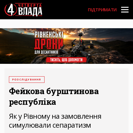
Перейти
User
до
ПІДТРИМАТИ
основного
account
вмісту
menu
РОЗСЛІДУВАННЯ
Фейкова бурштинова
республіка
Як у Рівному на замовлення
симулювали сепаратизм