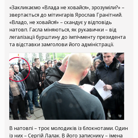
«Закликаємо «Влада не ховайся», зрозуміли?» –
звертається до мітингарів Ярослав Гранітний.
«Владо, не ховайся!» – скандує у відповідь
натовп. Гасла міняються, як рукавички – від
легалізації бурштину до імпічменту президента
та відставки замголови його адміністрації.
В натовпі – троє молодиків із блокнотами. Один
із них – Сергій Лалак. В його записнику – імена