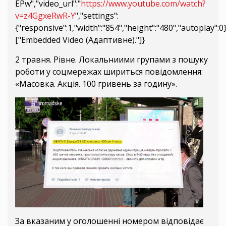
EPw","video_url":"
https://www.youtube.com/watch?
v=z4GgxeRwR-Y
","settings":
{"responsive":1,"width":"854","height":"480","autoplay":
["Embedded Video (Адаптивне)."]}
2 травня. Рівне. Локальниими групами з пошуку
роботи у соцмережах шириться повідомлення:
«Масовка. Акція. 100 гривень за годину».
За вказаним у оголошенні номером відповідає