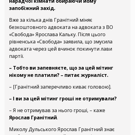
нарадчої кімнати обираючи йому
запобіжний захід.
Вже за кілька днів Гранітний міняє
безкоштовного адвоката на адвоката з ВО
«Свобода» Ярослава Кальку. Після цього
рівненська «Свобода» заявила, що змусила
адвоката через цей вчинок покинути лави
партії.
– Тобто ви запевняєте, що за цей мітинг
нікому не платили? – питає журналіст.
– [Гранітний заперечливо киває головою].
– І ви за цей мітинг гроші не отримували?
– Я не отримував за нього гроші, – каже
Ярослав Гранітний
.
Миколу Дульського Ярослав Гранітний знає