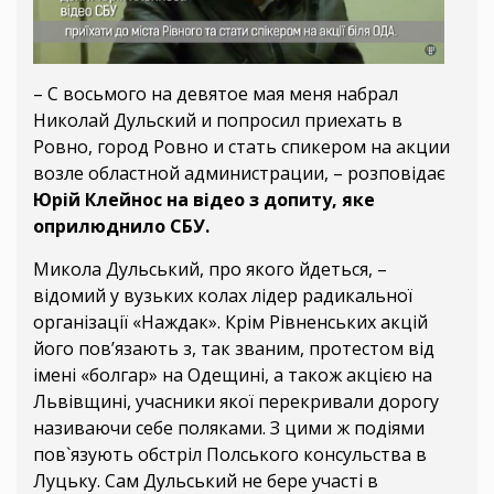
– С восьмого на девятое мая меня набрал
Николай Дульский и попросил приехать в
Ровно, город Ровно и стать спикером на акции
возле областной администрации, – розповідає
Юрій Клейнос на відео з допиту, яке
оприлюднило СБУ.
Микола Дульський, про якого йдеться, –
відомий у вузьких колах лідер радикальної
організації «Наждак». Крім Рівненських акцій
його пов’язають з, так званим, протестом від
імені «болгар» на Одещині, а також акцією на
Львівщині, учасники якої перекривали дорогу
називаючи себе поляками. З цими ж подіями
пов`язують обстріл Полського консульства в
Луцьку. Сам Дульський не бере участі в