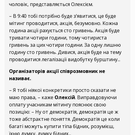
чоловік, представляється Олексієм.
– В 9:40 тобі потрібно буде з’явитися, це буде
мітинг проводитися, акція, безумовно. Кожна
година акції рахується сто гривень. Акція буде
тривати чотири години, тому чотириста
гривень за цих чотири години. За одну лишню
годину сто гривень. Дивися, акція буде на тему
проводитися легалізації видобутку бурштину...
Організаторів акції співрозмовник не
називає.
– Я тобі ніякої конкретики просто сказати не
маю права, – каже
Олексій
. Виправдовуючи
оплату учасникам мітингу пояснює свою
позицію: – Ну от демократія, демократія це ж
тоже абстрактне поняття. Демократія це коли
багаті можуть купити тіпа бідних, розумієш,
їхню думку, думку бідних...