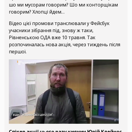
шо ми мусорам говорим? Шо ми конторщікам
говорим? Хлопці йдем…
Відео цієї промови транслювали у Фейсбук
учасники зібрання під, знову ж таки,
Рівненською ОДА вже 10 травня. Так
розпочиналась нова акція, через тиждень після
першої.
Спікер акції цього разу киянин Юрій Клейнос