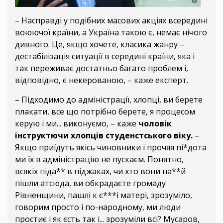
– Насправді у подібних масових акціях всередині
воюючої країни, а Україна такою є, немає нічого
дивного. Це, якщо хочете, класика жанру –
дестабілізація ситуації в середині країни, яка і
так переживає достатньо багато проблем і,
відповідно, є некерованою, – каже експерт.
– Підходимо до адміністрації, хлопці, ви берете
плакати, все що потрібно берете, я процесом
керую і ми... виконуємо, – каже
чоловік
інструктючи хлопців студенстського віку.
–
Якщо приїдуть якісь чиновники і прочяя пі*дота
ми їх в адміністрацію не пускаєм. Понятно,
всякіх піда** в піджаках, чи хто вони на**й
пішли атсюда, ви обкрадаєте громаду
Рівненщини, пашлі к є***і матері, зрозуміло,
говорим просто і по-народному, ми люди
простиє і як єсть так і... зрозуміли всі? Мусаров,