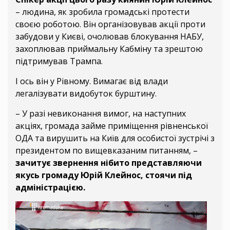
– людина, як зробила громадські протести
своєю роботою. Він організовував акції проти
забудови у Києві, очолював блокування НАБУ,
захоплював приймальну Кабміну та зрештою
підтримував Трампа.
І ось він у Рівному. Вимагає від влади
легалізувати видобуток бурштину.
– У разі невиконання вимог, на наступних
акціях, громада займе приміщення рівненської
ОДА та вирушить на Київ для особистої зустрічі з
президентом по вищевказаним питанням, –
зачитує звернення нібито представляючи
якусь громаду Юрій Клейнос, стоячи під
адміністрацією.