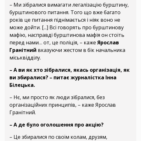
– Ми зібралися вимагати легалізацію бурштину,
бурштинового питання. Того що вже багато
років це питання піднімається і ніяк воно не
може дойти. [...] Всі говорять про бурштинову
мафію, насправді бурштинова мафія он стоїть
перед нами… от, це поліція, – каже
Ярослав
Гранітний
вказуючи жестом в бік начальника
міськвідділу.
– А ви як хто зібралися, якась організація, як
ви збиралися? – питає журналістка Інна
Білецька.
– Нє, ми просто як люди зібралися, без
організаційних принципів, – каже Ярослав
Гранітний.
– А де було оголошення про акцію?
– Це збиралися по своїм колам, друзям,