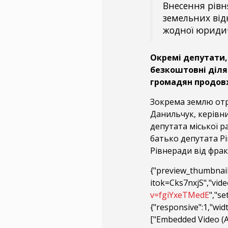
Внесення рівн
земельних від
жодної юридич
Окремі депутати,
безкоштовні ділян
громадян продовж
Зокрема землю отр
Данильчук, керівни
депутата міської р
батько депутата Рі
Рівнеради від фрак
{"preview_thumbnail
itok=Cks7nxjS","video
v=fgiYxeTMedE
","se
{"responsive":1,"wid
["Embedded Video (А