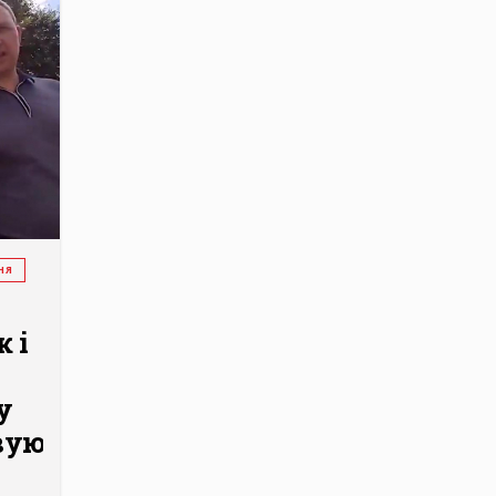
НЯ
к і
у
ую...