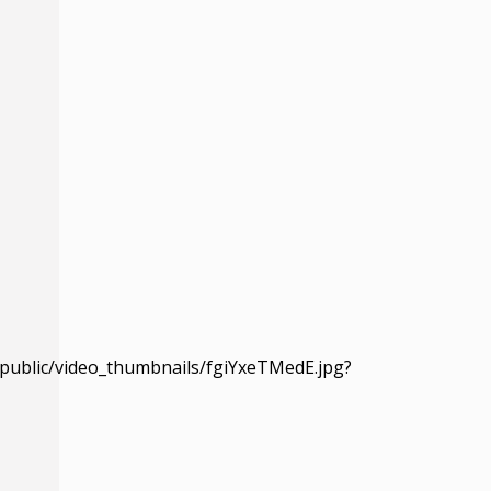
w/public/video_thumbnails/fgiYxeTMedE.jpg?