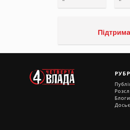
Підтрима
РУБ
Публі
Розсл
Блог
Дось