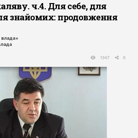
аляву. ч.4. Для себе, для
для знайомих: продовження
 влада»
влада
1347
0