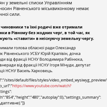
ян у земельні списки Управлінням
носин Рівненського міськвиконкому немає
ної сили.
 чиновники та їхні родичі вже отримали
ки в Рівному без жодних черг, в той час, як
ують «ставити» в неіснуючу земельну чергу.
имали голова обласної ради Олександр
к Рівненського УСБУ Юрій Крапівін, дочка
ади від фракції НСНУ Володимира Рабінюка,
внеради від фракції НСНУ Ігоря Мічуди, депутат
ції НСНУ Василь Харковець.
":"/sites/default/files/styles/video_embed_wysiwyg_previe
_url":"
https://www.youtube.com/watch?
ttings":
th":"854","height":"480","autoplay":0},"settings_summary":
даптивне)."]}