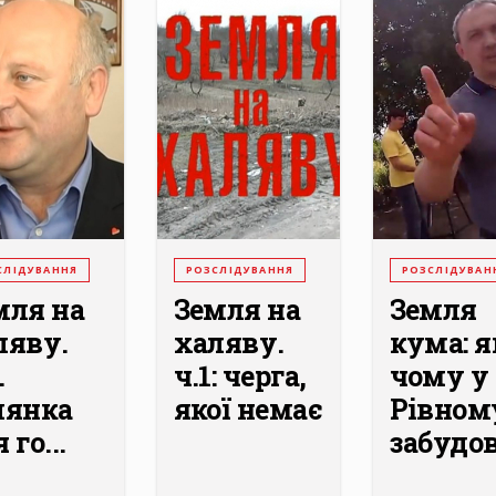
СЛІДУВАННЯ
РОЗСЛІДУВАННЯ
РОЗСЛІДУВАН
мля на
Земля на
Земля
ляву.
халяву.
кума: я
.
ч.1: черга,
чому у
лянка
якої немає
Рівном
 го...
забудов
...
...