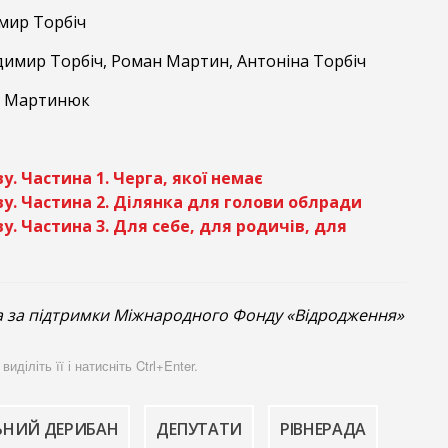
ир Торбіч
имир Торбіч, Роман Мартин, Антоніна Торбіч
й Мартинюк
у. Частина 1. Черга, якої немає
у. Частина 2. Ділянка для голови облради
у. Частина 3. Для себе, для родичів, для
 за підтримки Міжнародного Фонду «Відродження»
діліть її і натисніть Ctrl+Enter.
ЬНИЙ ДЕРИБАН
ДЕПУТАТИ
РІВНЕРАДА