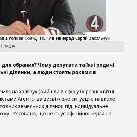
ови, голова фракції НСНУ в Рівнераді Сергій Васильчук
 влада»
 для обраних? Чому депутати та їхні родичі
ні ділянки, а люди стоять роками в
емля на халяву» (вийшли в ефір у березні-квітні
лістами Агентства висвітлено ситуацію навколо
овних земельних ділянок під індивідуальне
му і з’ясовано, що не існує офіційної черги на