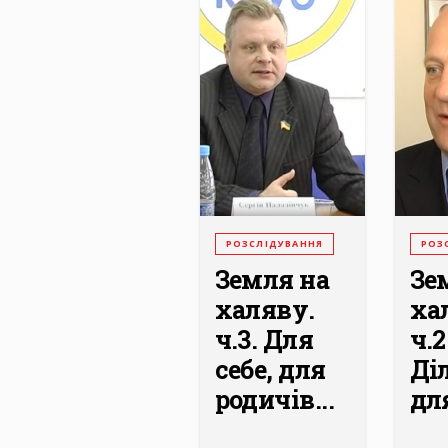
РОЗСЛІДУВАННЯ
РОЗ
Земля на
Зе
халяву.
ха
ч.3. Для
ч.2
себе, для
Ді
родичів...
для
...
...