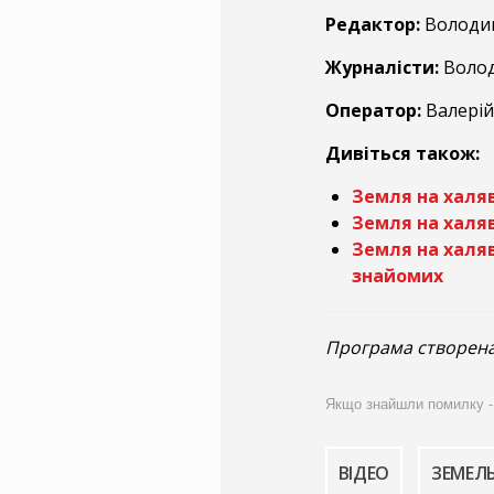
Редактор:
Володим
Журналісти:
Волод
Оператор:
Валері
Дивіться також:
Земля на халяв
Земля на халяв
Земля на халяв
знайомих
Програма створена
Якщо знайшли помилку - ви
ВІДЕО
ЗЕМЕЛ