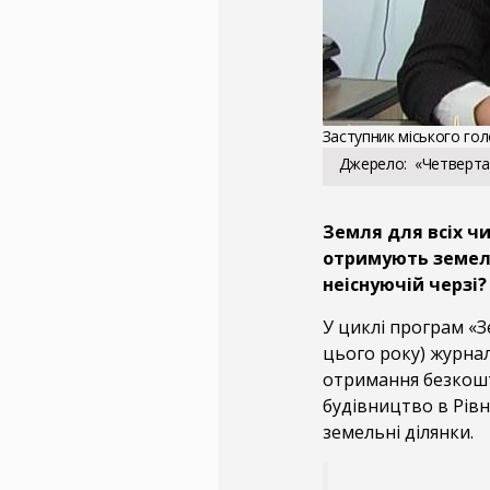
Заступник міського гол
Джерело
«Четверта
Земля для всіх чи
отримують земель
неіснуючій черзі?
У циклі програм «З
цього року) журна
отримання безкошт
будівництво в Рівно
земельні ділянки.