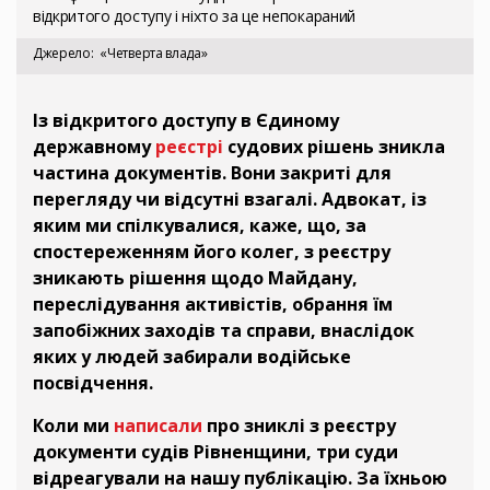
відкритого доступу і ніхто за це непокараний
Джерело
«Четверта влада»
Із відкритого доступу в Єдиному
державному
реєстрі
судових рішень зникла
частина документів. Вони закриті для
перегляду чи відсутні взагалі. Адвокат, із
яким ми спілкувалися, каже, що, за
спостереженням його колег, з реєстру
зникають рішення щодо Майдану,
переслідування активістів, обрання їм
запобіжних заходів та справи, внаслідок
яких у людей забирали водійське
посвідчення.
Коли ми
написали
про зниклі з реєстру
документи судів Рівненщини, три суди
відреагували на нашу публікацію. За їхньою