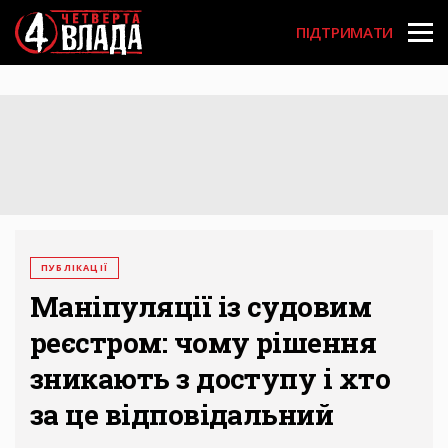
Перейти
User
до
ПІДТРИМАТИ
основного
account
вмісту
menu
ПУБЛІКАЦІЇ
Маніпуляції із судовим
реєстром: чому рішення
зникають з доступу і хто
за це відповідальний