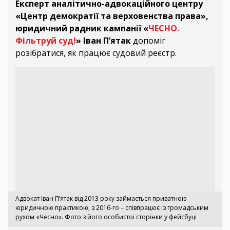
Експерт аналітично-адвокаційного центру
«Центр демократії та верховенства права»,
юридичний радник кампанії «
ЧЕСНО.
Фільтруй суд!
» Іван П’ятак
допоміг
розібратися, як працює судовий реєстр.
Адвокат Іван П’ятак від 2013 року займається приватною
юридичною практикою, з 2016-го – співпрацює із громадським
рухом «Чесно». Фото з його особистої сторінки у фейсбуці