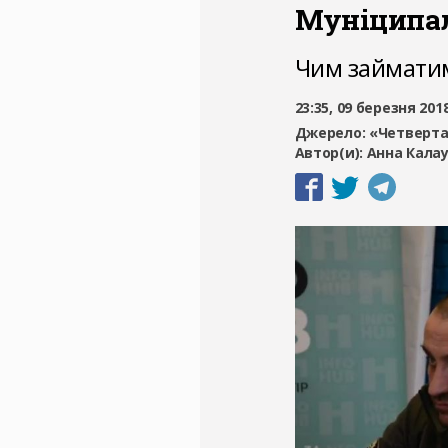
Муніципал
Чим займатиме
23:35, 09 березня 201
Джерело:
«Четверта
Автор(и):
Анна Кала