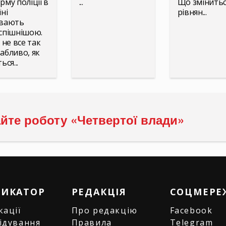
рму поліції в
...
Що змінитьс
ні
рівнян...
вають
спішнішою.
 не все так
абливо, як
ься...
йте роботу «Четвертої влади»
РИКАТОР
РЕДАКЦІЯ
СОЦМЕРЕ
кації
Про редакцію
Facebook
ідування
Правила
Telegram