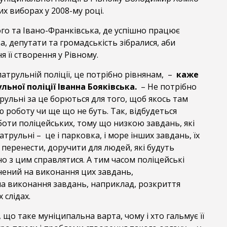
х виборах у 2008-му році.
ого та Івано-Франківська, де успішно працює
, депутати та громадськість зібралися, аби
 її створення у Рівному.
атрульній поліції, це потрібно рівнянам,
–
каже
льної поліції Іванна Бояківська.
– Не потрібно
ульні за це борються для того, щоб якось там
роботу чи ще що не буть. Так, відбудеться
оти поліцейських, тому що низкою завдань, які
трульні – це і парковка, і море інших завдань, їх
перенести, доручити для людей, які будуть
о з цим справлятися. А тим часом поліцейські
нений на виконання цих завдань,
а виконання завдань, наприклад, розкриття
 слідах.
 що таке муніципальна варта, чому і хто гальмує її