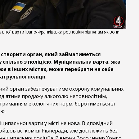
льної варти Івано-Франківська розповіли рівнянам як вони
 створити орган, який займатиметься
спільно з поліцією. Муніципальна варта, яка
ює в інших містах, може перебрати на себе
трульної поліції.
ний орган забезпечуватиме охорону комунальних
идіятиме продажу алкоголю неповнолітнім,
отриманням екологічних норм, боротиметься зі
ею.
іципальної варти у місті не нова. Відповідний
йшов всі комісії Рівнеради, але досі лежить без
уніципальної поліції в Рівному Володимир Хомко