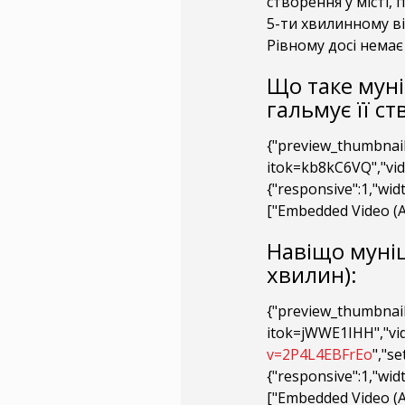
створення у місті,
5-ти хвилинному ві
Рівному досі немає
Що таке муні
гальмує її ст
{"preview_thumbnail
itok=kb8kC6VQ","vid
{"responsive":1,"wid
["Embedded Video (А
Навіщо муніц
хвилин):
{"preview_thumbnail
itok=jWWE1IHH","vid
v=2P4L4EBFrEo
","se
{"responsive":1,"wid
["Embedded Video (А