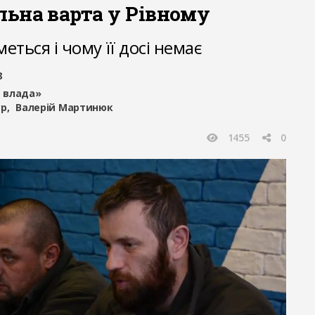
ьна варта у Рівному
ться і чому її досі немає
8
 влада»
ур
Валерій Мартинюк
1455
0