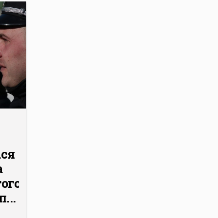
ася
а
того
...