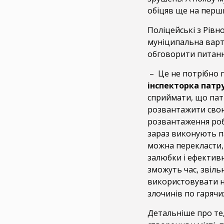
обіцяв ще на перши
Поліцейські з Рівн
муніципальна варта
обговорити питання
– Це не потрібно п
інспекторка патру
сприймати, що патр
розвантажити свою 
розвантаження роб
зараз виконують па
можна перекласти, 
залюбки і ефективн
зможуть час, звіль
використовувати н
злочинів по гарячих
Детальніше про те,