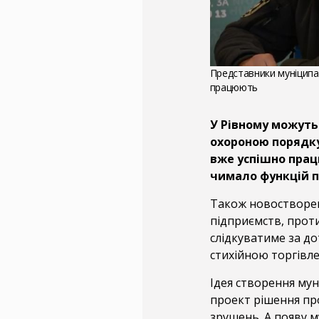
Представники муніципа
працюють
У Рівному можуть
охороною порядку 
вже успішно прац
чимало функцій па
Також новостворе
підприємств, прот
слідкуватиме за д
стихійною торгівл
Ідея створення мун
проект рішення про
зрушень. А появу м