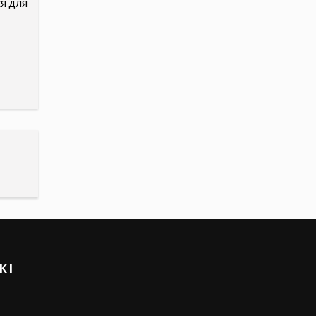
я для
ЖІ