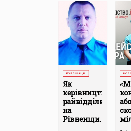
ПУБЛІКАЦІЇ
РОЗ
Як
«М
керівництво
ко
райвідділку
аб
на
ск
Рівненщи...
міл