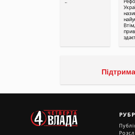
...
Рефо
Украї
нази
найу
Втім,
прив
здаєт
Підтрима
РУБ
Публі
Розсл