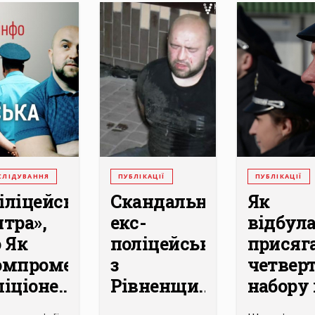
СЛІДУВАННЯ
ПУБЛІКАЦІЇ
ПУБЛІКАЦІЇ
іліцейська
Скандальний
Як
нтра»,
екс-
відбул
о Як
поліцейський
присяг
омпрометовані
з
четвер
іціоне...
Рівненщи...
набору п