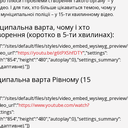
 про плюси і проблеми створення такого органу – у
део. І для тих, хто більше цікавиться темою, чому у
 муніципальної поліції – у 15-ти хвилинному відео.
ципальна варта, чому і хто
ворення (коротко в 5-ти хвилинах):
":"/sites/default/files/styles/video_embed_wysiwyg_previe
eo_url":"
https://youtu.be/g6tPX5hfDTY
","settings":
th":"854","height":"480","autoplay":0},"settings_summary":
даптивне)."]}
ипальна варта Рівному (15
":"/sites/default/files/styles/video_embed_wysiwyg_previe
eo_url":"
https://www.youtube.com/watch?
ttings":
th":"854","height":"480","autoplay":0},"settings_summary":
даптивне)."]}