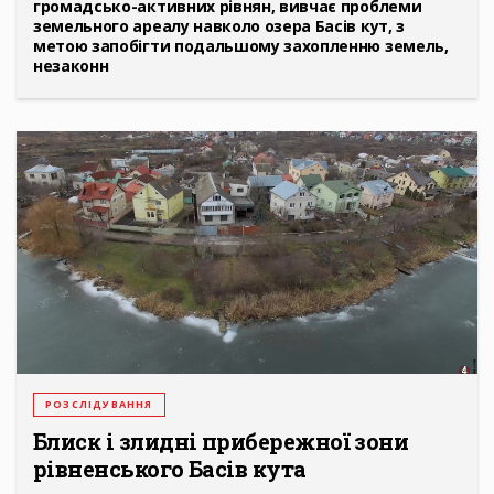
громадсько-активних рівнян, вивчає проблеми
земельного ареалу навколо озера Басів кут, з
метою запобігти подальшому захопленню земель,
незаконн
РОЗСЛІДУВАННЯ
Блиск і злидні прибережної зони
рівненського Басів кута