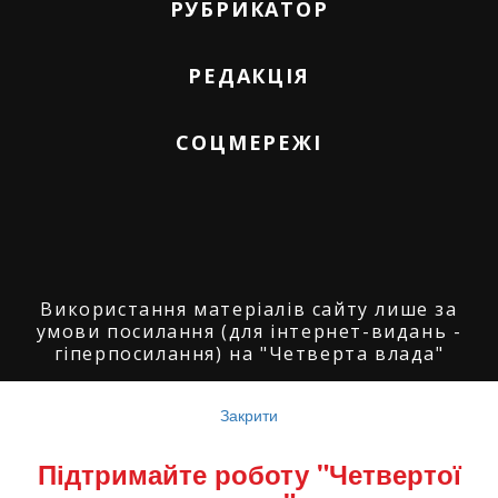
РУБРИКАТОР
РЕДАКЦІЯ
СОЦМЕРЕЖІ
Використання матеріалів сайту лише за
умови посилання (для інтернет-видань -
гіперпосилання) на "Четверта влада"
© ГО "Агенція журналістських розслідувань
"Четверта влада": 2008-2026.
Закрити
© ГО "Рівненський прес клуб": 2008-2026. ©
Підтримайте роботу "Четвертої
Володимир Торбіч: 2008-2026.