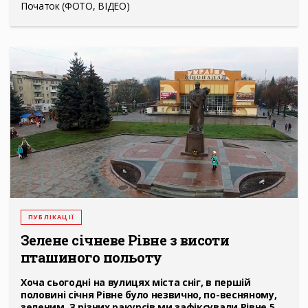
Початок (ФОТО, ВІДЕО)
ПУБЛІКАЦІЇ
Зелене січневе Рівне з висоти
пташиного польоту
Хоча сьогодні на вулицях міста сніг, в першій
половині січня Рівне було незвично, по-весняному,
зеленим.
З різних ракурсів ми зафіксували Рівне 5