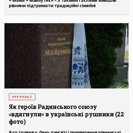
+ мама = майбутнє» – з такими гаслами вийшли
рівняни підтримати традиційні сімейні
ПУБЛІКАЦІЇ
Як героїв Радянського союзу
«вдягнули» в українські рушники (22
фото)
8-го травня у День пам'яті і примирення рівненські