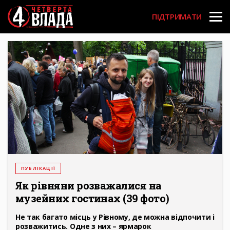
Перейти
User
до
ПІДТРИМАТИ
основного
account
вмісту
menu
ПУБЛІКАЦІЇ
Як рівняни розважалися на
музейних гостинах (39 фото)
Не так багато місць у Рівному, де можна відпочити і
розважитись. Одне з них – ярмарок