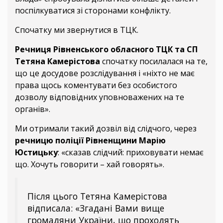
поспілкуватися зі сторонами конфлікту.
Спочатку ми звернутися в ТЦК.
Речниця Рівненського обласного ТЦК та СП
Тетяна Камерістова
спочатку посилалася на те,
що це досудове розслідування і «ніхто не має
права щось коментувати без особистого
дозволу відповідних уповноважених на те
органів».
Ми отримали такий дозвіл від слідчого, через
речницю поліції Рівненщини Марію
Юстицьку
: «сказав слідчий: приховувати немає
що. Хочуть говорити – хай говорять».
Після цього Тетяна Камерістова
відписала: «Згадані Вами вище
громадяни України, що проходять