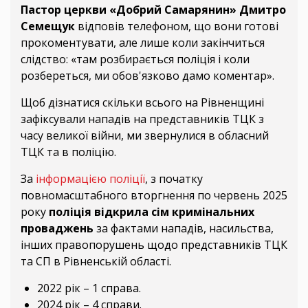
Пастор церкви «Добрий Самарянин» Дмитро
Семещук
відповів телефоном, що вони готові
прокоментувати, але лише коли закінчиться
слідство: «там розбирається поліція і коли
розбереться, ми обов'язково дамо коментар».
Щоб дізнатися скільки всього на Рівненщині
зафіксували нападів на представників ТЦК з
часу великої війни, ми звернулися в обласний
ТЦК та в поліцію.
За
інформацією поліції
, з початку
повномасштабного вторгнення по червень 2025
року
поліція відкрила сім кримінальних
проваджень
за фактами нападів, насильства,
інших правопорушень щодо представників ТЦК
та СП в Рівненській області.
2022 рік – 1 справа.
2024 рік – 4 справи.