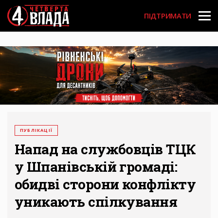
Перейти
User
до
ПІДТРИМАТИ
основного
account
вмісту
menu
ПУБЛІКАЦІЇ
Напад на службовців ТЦК
у Шпанівській громаді:
обидві сторони конфлікту
уникають спілкування