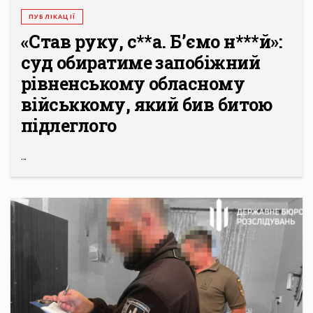
ПУБЛІКАЦІЇ
«Став руку, с**а. Б’ємо н***й»:
суд обиратиме запобіжний
рівненському обласному
військкому, який бив битою
підлеглого
...