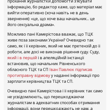
прохання журналістки допомогти з’ясувати
інформацію, бо редактор каже, що матеріал має
вийти оперативно (хоча навіть не в день
звернення): «це, що хоче ваш начальник... це
його сексуальна драма».
Можливо пані Камерістова вважає, що ТЦК
живе поза законами України? Очевидно так
само, як і її керівник, який не має претензій до її
роботи, але досі не виконав рішення суду. Суду,
який і в першій
і в апеляційній інстанції
встановив, що начальник Рівненського
обласного ТЦК та СП
Іван Павлюк підписав
протиправну відмову
у наданні інформації про
зарплати керівництва ТЦК та СП.
Очевидно пані Камерістова і її керівник так само
не усвідомлюють, що перешкоджаючи
журналістам в адекватних способах отримання
інформації, вони перешкоджають не нам, а