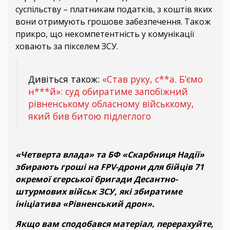
суспільству – платникам податків, з коштів яких
вони отримують грошове забезпечення. Також
прикро, що некомпетентність у комунікації
ховають за пікселем ЗСУ.
Дивіться також:
«Став руку, с**а. Б’ємо
н***й»: суд обиратиме запобіжний
рівненському обласному військкому,
який бив битою підлеглого
«Четверта влада» та БФ «Скарбниця Надії»
збирають гроші на FPV-дрони для бійців 71
окремої єгерської бригади Десантно-
штурмових військ ЗСУ, які збиратиме
ініціатива «Рівненський дрон».
Якщо вам сподобався матеріал, перерахуйте,