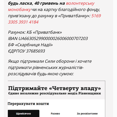
будь ласка, 40 гривень на
волонтерську
монобанку
чи на
картку благодійного фонду,
прив'язану до рахунку в «Приватбанку»:
5169
3305 3931 4184
Рахунок: КБ «Приватбанк»
IBAN UA663052990000026006000707203
БФ «Скарбниця Надії»
ЄДРПОУ 37685693
Якщо підтримали Сили оборони і хочете
підтримати рівненських журналістів-
розслідувачів будь-якою сумою: