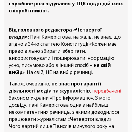
службове розслідування у ТЦК щодо дій їхніх
співробітників
»
.
Від головного редактора «Четвертої
влади»:
Пані Камерістова, на жаль, не знає, що
згідно з 34-ю статтею Конституції «Кожен має
право вільно збирати, зберігати,
використовувати і поширювати інформацію
усно, письмово або в інший спосіб –
на свій
вибір
». На свій, НЕ на вибір речниці.
Також, очевидно,
не знає про гарантії
діяльності медіа та журналістів
,
передбачені
Законом України «Про інформацію». З мого
досвіду, пані Камерістова одна з найбільш
некомпетентних речниць, з якими доводилося
працювати журналістам «Четвертої влади».
Чого вартий лише її вислів минулого року на