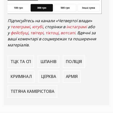
Підписуйтесь на канали «Четвертої влади»
у
телеграмі
,
ютубі
, сторінки в
інстаграмі
або
у
фейсбуці
,
твітері
,
тіктоці
,
вотсапі
. Вдячні за
ваші коментарі в соцмережах та поширення
матеріалів.
ТЦК ТА СП
ШПАНІВ
ПОЛІЦІЯ
КРИМІНАЛ
ЦЕРКВА
АРМІЯ
ТЕТЯНА КАМЕРІСТОВА