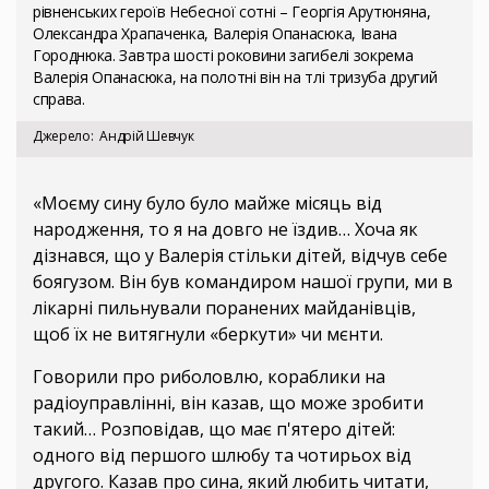
рівненських героїв Небесної сотні – Георгія Арутюняна,
Олександра Храпаченка, Валерія Опанасюка, Івана
Городнюка. Завтра шості роковини загибелі зокрема
Валерія Опанасюка, на полотні він на тлі тризуба другий
справа.
Джерело
Андрій Шевчук
«Моєму сину було було майже місяць від
народження, то я на довго не їздив… Хоча як
дізнався, що у Валерія стільки дітей, відчув себе
боягузом. Він був командиром нашої групи, ми в
лікарні пильнували поранених майданівців,
щоб їх не витягнули «беркути» чи мєнти.
Говорили про риболовлю, кораблики на
радіоуправлінні, він казав, що може зробити
такий… Розповідав, що має п'ятеро дітей:
одного від першого шлюбу та чотирьох від
другого. Казав про сина, який любить читати,