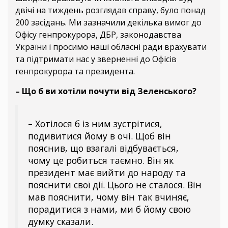
двічі на тиждень розглядав справу, було понад
200 засідань. Ми зазначили декілька вимог до
Офісу генпрокурора, ДБР, законодавства
України і просимо наші обласні ради врахувати
та підтримати нас у зверненні до Офісів
генпрокурора та президента.
– Що б ви хотіли почути від Зеленського?
– Хотілося б із ним зустрітися,
подивитися йому в очі. Щоб він
пояснив, що взагалі відбувається,
чому це робиться таємно. Він як
президент має вийти до народу та
пояснити свої дії. Цього не сталося. Він
мав пояснити, чому він так вчиняє,
порадитися з нами, ми б йому свою
думку сказали.