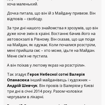
хоча маленький.
Дочка питала, що він їй з Майдану привезе. Він
відповів – свободу.
За три дні нашого знайомства я зрозумів, що він
дуже хоче змін в країні. Востаннє бачив його на
автовокзалі в Рівному. Він сказав, що ще поїде
на Майдан, як одужає. Коли почалися розстріли,
мені прийшла смс – хто може, їдьте на Майдан.
Мене сім'я не пустила.
А він поїхав у лютому якраз на розстріли».
Так згадує
Героя Небесної сотні Валерія
Опанасюка
інший майданівець і художник –
Андрій Шевчук
. Він провів із Валерієм у Києві
три дні в січні 2014 року. Разом чоловіки
чергували в лікарні.