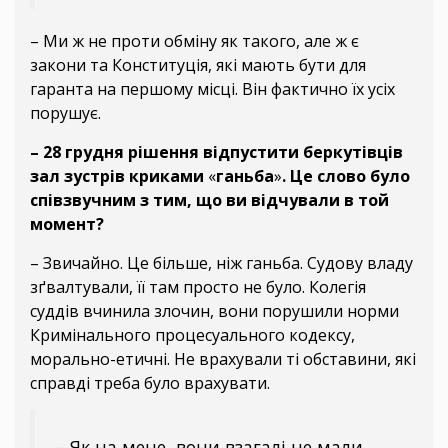
– Ми ж не проти обміну як такого, але ж є
закони та Конституція, які мають бути для
гаранта на першому місці. Він фактично їх усіх
порушує.
– 28 грудня рішення відпустити беркутівців
зал зустрів криками
«
ганьба
»
. Це слово було
співзвучним з тим, що ви відчували в той
момент?
– Звичайно. Це більше, ніж ганьба. Судову владу
зґвалтували, її там просто не було. Колегія
суддів вчинила злочин, вони порушили норми
Кримінального процесуального кодексу,
морально-етичні. Не врахували ті обставини, які
справді треба було врахувати.
– Як на мене, вони взагалі не мали