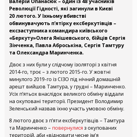
Валерій Опанасюк – один із 48 учасників
Революції Гідності, які загинули в Києві
20 лютого. У їхньому вбивстві
обвинувачують п’ятірку ексберкутівців –
ексзаступника командира київського
«Беркуту»Олега Янішевського, бійців Сергія
Зінченка, Павла Аброськіна, Сергія Тамтуру
та Олександра Маринченка.
Двоє з них були у слідчому ізоляторі з квітня
2014-го, троє – з лютого 2015-го. У жовтні
минулого 2019-го із СІЗО під нічний домашній
арешт вийшов Тамтура, у грудні – Маринченко.
Усіх п’ятьох внаслідок великого обміну віддали
на окуповані території. Президент Володимир
Зеленський назвав їхню участь умовою обміну.
8 лютого двоє з п’яти ексберкутівців – Тамтура
та Маринченко –
повернулися
з окупованих
територій, аби «відновити чесне ім'я