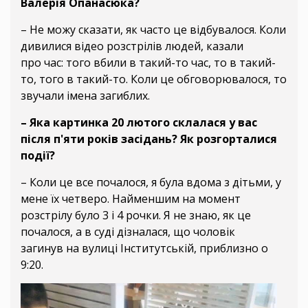
Валерія Опанасюка?
– Не можу сказати, як часто це відбувалося. Коли
дивилися відео розстрілів людей, казали
про час: того вбили в такий-то час, то в такий-
то, того в такий-то. Коли це обговорювалося, то
звучали імена загиблих.
– Яка картинка 20 лютого склалася у вас
після п'яти років засідань? Як розгорталися
події?
– Коли це все почалося, я була вдома з дітьми, у
мене їх четверо. Найменшим на момент
розстрілу було 3 і 4 рочки. Я не знаю, як це
почалося, а в суді дізналася, що чоловік
загинув на вулиці Інститутській, приблизно о
9:20.