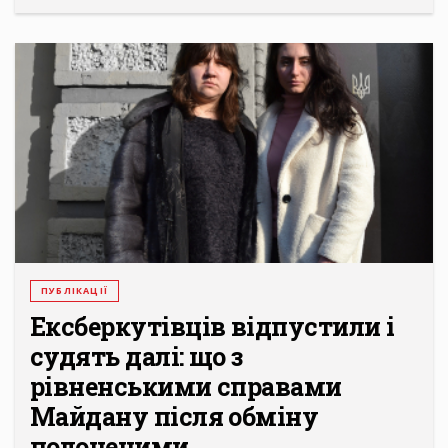
ПУБЛІКАЦІЇ
Ексберкутівців відпустили і
судять далі: що з
рівненськими справами
Майдану після обміну
полоненими