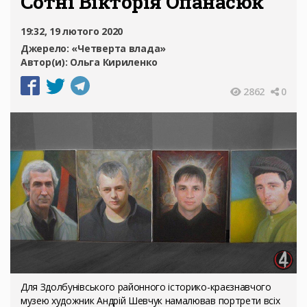
Сотні Вікторія Опанасюк
19:32, 19 лютого 2020
Джерело:
«Четверта влада»
Автор(и):
Ольга Кириленко
2862
0
Для Здолбунівського районного історико-краєзнавчого
музею художник Андрій Шевчук намалював портрети всіх