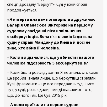
спецпідрозділу “Беркут”». Суд у їхній справі
продовжується.
«Четверта влада» поговорила з дружиною
Валерія Опанасюка Вікторією на першому
судовому засіданні після звільнення
ексберкутівців. Вона п’ять років їздить на
суди у справі Майдану до Києва й досі не
знає, хто вбив її чоловіка.
– Коли ви дізналися, що у вбивстві вашого
чоловіка підозрюють 5 ексберкутівців?
– Коли йшли розслідування. Я не знала, хто саме
це зробив, знала лише, що беркутівці стріляли.
Кулі, фрагменти – це все передали в суд, і вже
тут, у суді, розглядали, і ми дізнавалися – хто,
що, до чого і як. Це був 2015 рік.
– А коли приїхали на перше судове