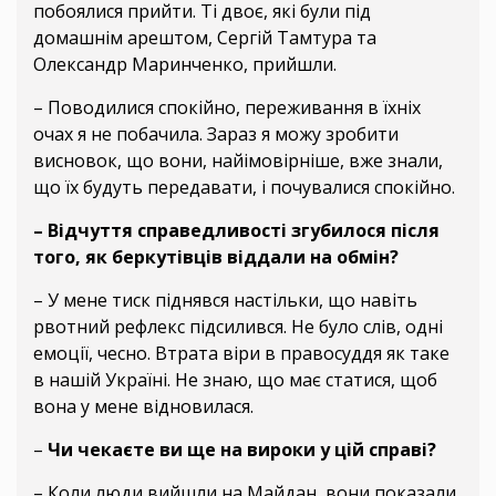
побоялися прийти. Ті двоє, які були під
домашнім арештом, Сергій Тамтура та
Олександр Маринченко, прийшли.
– Поводилися спокійно, переживання в їхніх
очах я не побачила. Зараз я можу зробити
висновок, що вони, найімовірніше, вже знали,
що їх будуть передавати, і почувалися спокійно.
– Відчуття справедливості згубилося після
того, як беркутівців віддали на обмін?
– У мене тиск піднявся настільки, що навіть
рвотний рефлекс підсилився. Не було слів, одні
емоції, чесно. Втрата віри в правосуддя як таке
в нашій Україні. Не знаю, що має статися, щоб
вона у мене відновилася.
–
Чи чекаєте ви ще на вироки у цій справі?
– Коли люди вийшли на Майдан, вони показали,