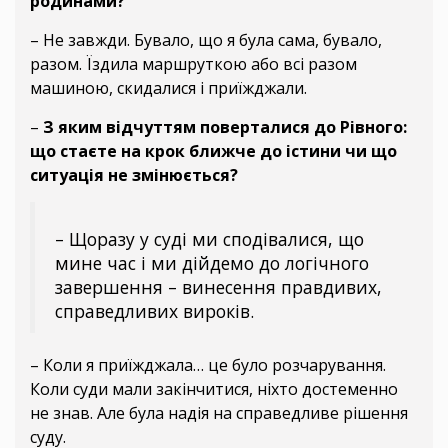
родинами?
– Не завжди. Бувало, що я була сама, бувало,
разом. Їздила маршруткою або всі разом
машиною, скидалися і приїжджали.
–
З яким відчуттям поверталися до Рівного:
що стаєте на крок ближче до істини чи що
ситуація не змінюється?
– Щоразу у суді ми сподівалися, що
мине час і ми дійдемо до логічного
завершення – винесення правдивих,
справедливих вироків.
– Коли я приїжджала… це було розчарування.
Коли суди мали закінчитися, ніхто достеменно
не знав. Але була надія на справедливе рішення
суду.