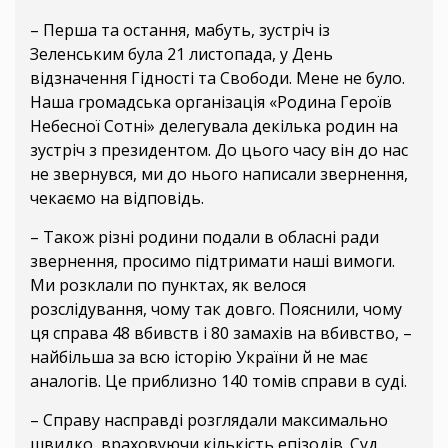
– Перша та остання, мабуть, зустріч із
Зеленським була 21 листопада, у День
відзначення Гідності та Свободи. Мене не було.
Наша громадська організація «Родина Героїв
Небесної Сотні» делегувала декілька родин на
зустріч з президентом. До цього часу він до нас
не звернувся, ми до нього написали звернення,
чекаємо на відповідь.
– Також різні родини подали в обласні ради
звернення, просимо підтримати наші вимоги.
Ми розклали по пунктах, як велося
розслідування, чому так довго. Пояснили, чому
ця справа 48 вбивств і 80 замахів на вбивство, –
найбільша за всю історію України й не має
аналогів. Це приблизно 140 томів справи в суді.
– Справу насправді розглядали максимально
швидко, враховуючи кількість епізодів. Суд