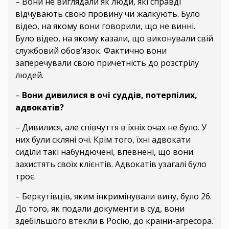
– Вони не виглядали як люди, які справді
відчувають свою провину чи жалкують. Було
відео, на якому вони говорили, що не винні.
Було відео, на якому казали, що виконували свій
службовий обов’язок. Фактично вони
заперечували свою причетність до розстрілу
людей.
–
Вони дивилися в очі суддів, потерпілих,
адвокатів?
– Дивилися, але співчуття в їхніх очах не було. У
них були скляні очі. Крім того, їхні адвокати
сиділи такі набундючені, впевнені, що вони
захистять своїх клієнтів. Адвокатів узагалі було
троє.
– Беркутівців, яким інкримінували вину, було 26.
До того, як подали документи в суд, вони
здебільшого втекли в Росію, до країни-агресора.