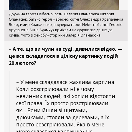
Дружина героя Небесної сотні Валерія Опанасюка Вікторія
Опанасюк, батько героя Небесної сотні Олександра Храпаченка
Володимир Храпаченко, падчерка героя Небесної сотні Георгія
Арутюняна Анна Адамчук приїхали на судове засідання до
Києва. Фото з фейсбук-сторінки Валерія Опанасюка
–
А те, що ви чули на суді, дивилися відео, —
це все складалося в цілісну картинку подій
20 лютого?
– У мене складалася жахлива картина.
Коли розстрілювали ні в чому
невинних людей, які хотіли відстояти
свої права. Їх просто розстрілювали
як… Вони йшли зі щитами,
дрючками, стояли за деревами, а їх
просто розстрілювали. Яка в мене
може скластися картинка? Це