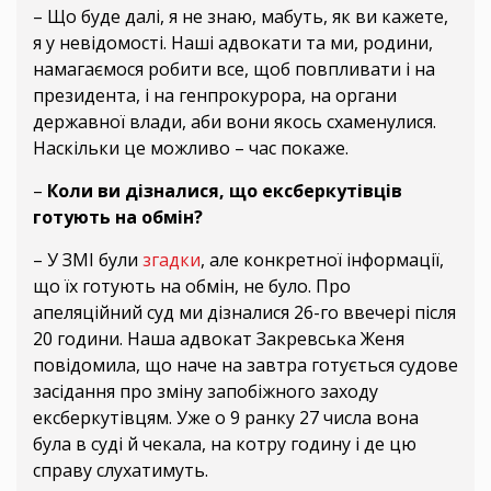
– Що буде далі, я не знаю, мабуть, як ви кажете,
я у невідомості. Наші адвокати та ми, родини,
намагаємося робити все, щоб повпливати і на
президента, і на генпрокурора, на органи
державної влади, аби вони якось схаменулися.
Наскільки це можливо – час покаже.
–
Коли ви дізналися, що ексберкутівців
готують на обмін?
– У ЗМІ були
згадки
, але конкретної інформації,
що їх готують на обмін, не було. Про
апеляційний суд ми дізналися 26-го ввечері після
20 години. Наша адвокат Закревська Женя
повідомила, що наче на завтра готується судове
засідання про зміну запобіжного заходу
ексберкутівцям. Уже о 9 ранку 27 числа вона
була в суді й чекала, на котру годину і де цю
справу слухатимуть.