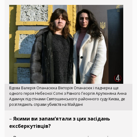
Вдова Валерія Опанасюка Вікторія Опанасюк і падчерка ще
одного героя Небесної Сотні з Рівного Георгія Арутюняна Анна
Адамчук під стінами Святошинського районного суду Києва, де
розглядають справи убивств на Майдані
–
Якими ви запам’ятали з цих засідань
ексберкутівців?