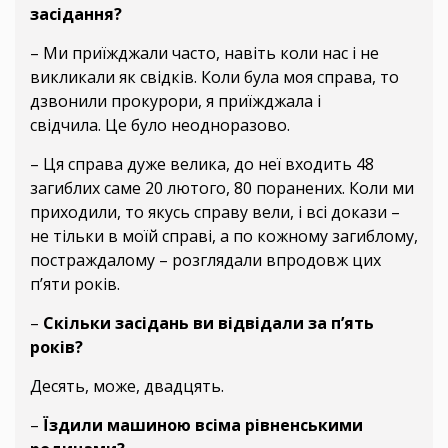
засідання?
– Ми приїжджали часто, навіть коли нас і не
викликали як свідків. Коли була моя справа, то
дзвонили прокурори, я приїжджала і
свідчила. Це було неодноразово.
– Ця справа дуже велика, до неї входить 48
загиблих саме 20 лютого, 80 поранених. Коли ми
приходили, то якусь справу вели, і всі докази –
не тільки в моїй справі, а по кожному загиблому,
постраждалому – розглядали впродовж цих
п’яти років.
–
Скільки засідань ви відвідали за п’ять
років?
Десять, може, двадцять.
–
Їздили машиною всіма рівненськими