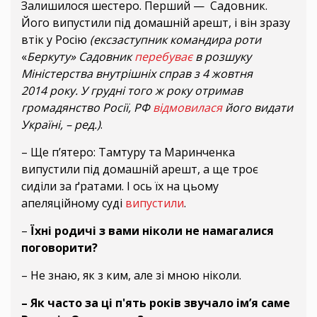
Залишилося шестеро. Перший — Садовник.
Його випустили під домашній арешт, і він зразу
втік у Росію
(ексзаступник командира роти
«
Беркуту»
Садовник
перебуває
в розшуку
Міністерства внутрішніх справ з 4 жовтня
2014 року. У грудні того ж року отримав
громадянство Росії, РФ
відмовилася
його видати
Україні, – ред.)
.
– Ще п’ятеро: Тамтуру та Маринченка
випустили під домашній арешт, а ще троє
сиділи за ґратами. І ось їх на цьому
апеляційному суді
випустили
.
–
Їхні родичі з вами ніколи не намагалися
поговорити?
– Не знаю, як з ким, але зі мною ніколи.
– Як часто за ці п'ять років звучало ім’я саме