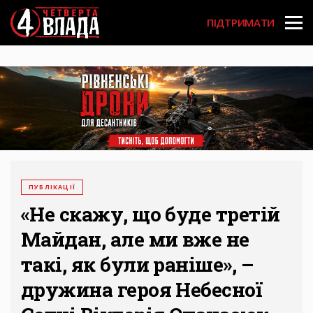
Перейти
User
до
ПІДТРИМАТИ
основного
account
вмісту
menu
ПУБЛІКАЦІЇ
«Не скажу, що буде третій
Майдан, але ми вже не
такі, як були раніше», –
дружина героя Небесної