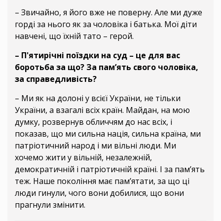
– Звичайно, я його вже не поверну. Але ми дуже
горді за нього як за чоловіка і батька. Мої діти
навчені, що їхній тато – герой.
– П'ятирічні поїздки на суд – це для вас
боротьба за що? За пам’ять свого чоловіка,
за справедливість?
– Ми як на долоні у всієї України, не тільки
України, а взагалі всіх країн. Майдан, на мою
думку, розвернув обличчям до нас всіх, і
показав, що ми сильна нація, сильна країна, ми
патріотичний народ і ми вільні люди. Ми
хочемо жити у вільній, незалежній,
демократичній і патріотичній країні. І за пам’ять
теж. Наше покоління має пам’ятати, за що ці
люди гинули, чого вони добилися, що вони
прагнули змінити.