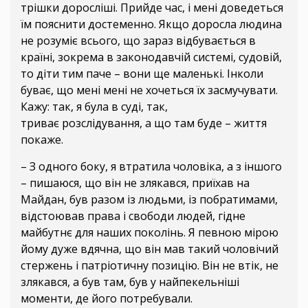
трішки доросліші. Прийде час, і мені доведеться
їм пояснити достеменно. Якщо доросла людина
не розуміє всього, що зараз відбувається в
країні, зокрема в законодавчій системі, судовій,
то діти тим паче – вони ще маленькі. Інколи
буває, що мені мені не хочеться їх засмучувати.
Кажу: так, я була в суді, так,
триває розслідування, а що там буде – життя
покаже.
– З одного боку, я втратила чоловіка, а з іншого
– пишаюся, що він не злякався, приїхав на
Майдан, був разом із людьми, із побратимами,
відстоював права і свободи людей, гідне
майбутнє для наших поколінь. Я певною мірою
йому дуже вдячна, що він мав такий чоловічий
стержень і патріотичну позицію. Він не втік, не
злякався, а був там, був у найпекельніші
моменти, де його потребували.