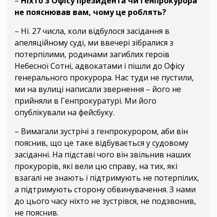
–
Ніхто з Офісу президента чи генпрокурора
не пояснював вам, чому це роблять?
– Ні. 27 числа, коли відбулося засідання в
апеляційному суді, ми ввечері зібралися з
потерпілими, родинами загиблих героїв
Небесної Сотні, адвокатами і пішли до Офісу
генерального прокурора. Нас туди не пустили,
ми на вулиці написали звернення – його не
прийняли в Генпрокуратурі. Ми його
опублікували на фейсбуку.
– Вимагали зустрічі з генпрокурором, аби він
пояснив, що це таке відбувається у судовому
засіданні. На підставі чого він звільнив наших
прокурорів, які вели цю справу, на тих, які
взагалі не знають і підтримують не потерпілих,
а підтримують сторону обвинувачення. З нами
до цього часу ніхто не зустрівся, не подзвонив,
не пояснив.