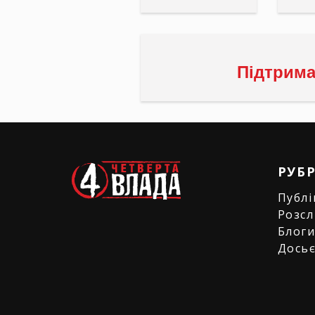
Підтрима
РУБ
Публі
Розсл
Блог
Дось