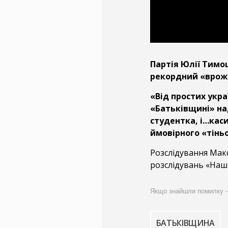
Партія Юлії Тимо
рекордний «врож
«Від простих укра
«Батьківщині» на
студентка, і…каси
ймовірного «тінь
Розслідування Мак
розслідувань «Наші
Якщо знайшли помилку - ви
БАТЬКІВЩИНА