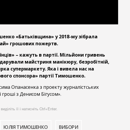
шенко «Батьківщина» у 2018-му зібрала
ай» грошових пожертв.
їнців» – кажуть в партії. Мільйони гривень
дарували майстриня манікюру, безробітній,
рка супермаркету. Яка і вивела нас на
ового спонсора» партії Тимошенко.
сима Опанасенка з проекту журналістських
 гроші з Денисом Бігусом».
діліть її і натисніть Ctrl+Enter.
ЮЛІЯ ТИМОШЕНКО
ВИБОРИ