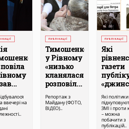
ІКАЦІЇ
ПУБЛІКАЦІЇ
ПУБЛІКАЦІЇ
ія
Тимошенко
Які
мошенко
у Рівному
рівненс
зповіла
«низько
газети
Рівному
кланялася»,
публік
зав...
розповіл...
«джинсу
ідбувалося
Репортаж з
Які політики
а ввечері на
Майдану (ФОТО,
підкуповую
ані
ВІДЕО)...
ЗМІ і проти 
ежності...
– можна
побачити з
публікацій...