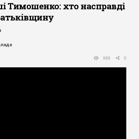
ші Тимошенко: хто насправді
Батьківщину
9
влада
988
0