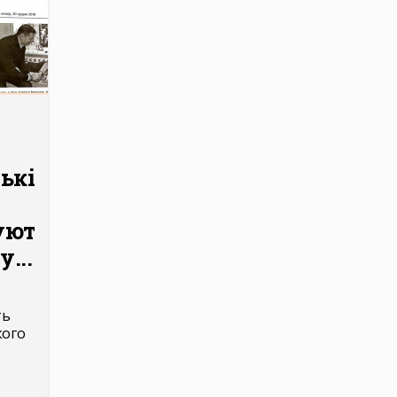
ькі
ують
...
ть
кого