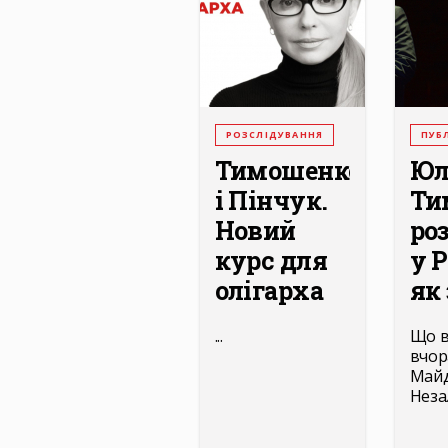
РОЗСЛІДУВАННЯ
ПУБЛ
Тимошенко
Юл
і Пінчук.
Ти
Новий
ро
курс для
у 
олігарха
як 
...
Що в
вчор
Майд
Незал