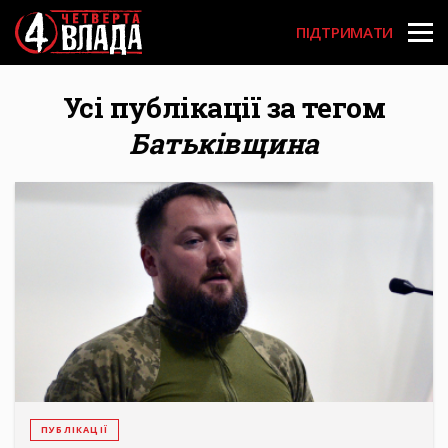
Перейти
User
до
ПІДТРИМАТИ
основного
account
вмісту
menu
Усі публікації за тегом
Батьківщина
ПУБЛІКАЦІЇ