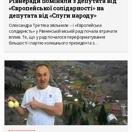
Рівнеради поміняли з депутата від
«Європейської солідарності» на
депутата від «Слуги народу»
Олександра Третяка звільнили – і «Європейська
солідарність» у Рівненській міській раді почала втрачати
вплив. Те, що у раді почалося переформатування
більшості і партію колишнього президента з…