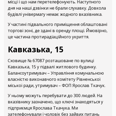
місці і що нам перетелефонують. Наступного
дня на наші дзвінки не брали слухавку. Довкола
будівлі універмагу немає жодного вказівника.
У частині підвального приміщення облаштовані
торгові зоні, де здані в оренду площі. Ймовірно,
це частина протирадіаційного укриття.
Кавказька, 15
Сховище № 67087 розташоване по вулиці
Кавказька, 15 у підвалі житлового будинку.
Балансоутримувач – Управління комунальною
власністю виконавчого комітету Рівненської
міської ради, утримувач – ФОП Ярослав Ткачук.
У ньому можуть перебувати до 300 людей. На
вказівнику зазначено, що ключі знаходяться у
підприємця Ярослава Ткачука. Ми
зателефонували і чоловік без зайвих питань