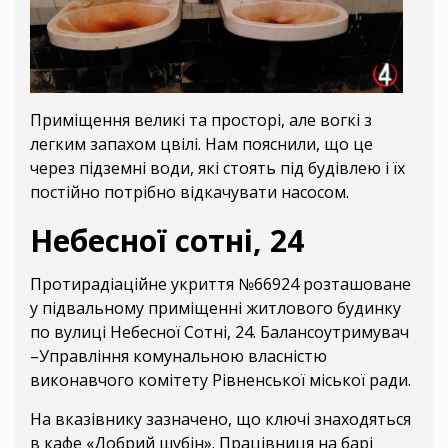
Приміщення великі та просторі, але вогкі з
легким запахом цвілі. Нам пояснили, що це
через підземні води, які стоять під будівлею і їх
постійно потрібно відкачувати насосом.
Небесної сотні, 24
Протирадіаційне укриття №66924 розташоване
у підвальному приміщенні житлового будинку
по вулиці Небесної Сотні, 24. Балансоутримувач
–Управління комунальною власністю
виконавчого комітету Рівненської міської ради.
На вказівнику зазначено, що ключі знаходяться
в кафе «Добрий шубін». Працівниця на барі