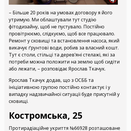
– Більше 20 років на умовах договору я його
утримую. Ми облаштували тут студію
фітодизайну, щоб не пустувало. Постійно
провітрюємо, слідкуємо, щоб все працювало.
Ремонт у сховищі та встановлення насоса, який
викачує ґрунтові води, робив за власний кошт.
Тут є столи, стільці та дерев’яні стелажі, які за
потреби можна положити на землю щоб сидіти
або лежати, – розповідає Ярослав Ткачук.
Ярослав Ткачук додав, що з ОСББ та
ініціативною групою постійно контактує і у
випадку надзвичайної ситуації буде присутній у
сховищі.
Костромська, 25
Протирадіаційне укриття №66928 розташоване