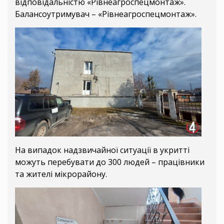
відповідальністю «Рівнеагроспецмонтаж».
Балансоутримувач – «Рівнеагроспецмонтаж».
На випадок надзвичайної ситуації в укритті
можуть перебувати до 300 людей – працівники
та жителі мікрорайону.