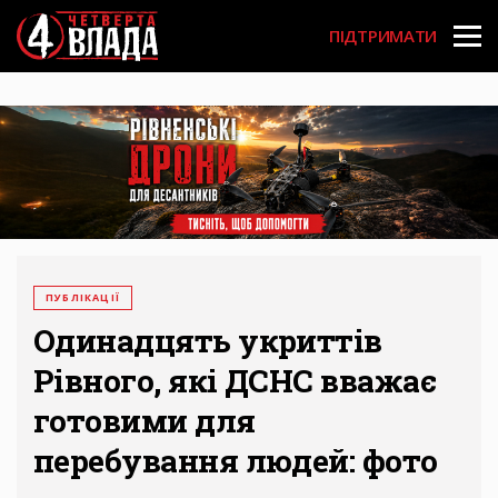
Перейти
User
до
ПІДТРИМАТИ
основного
account
вмісту
menu
ПУБЛІКАЦІЇ
Одинадцять укриттів
Рівного, які ДСНС вважає
готовими для
перебування людей: фото