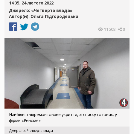
14:35, 24 лютого 2022
Джерело:
«Четверта влада»
Автор(и):
Ольга Підгородецька
11508
0
Найбільш відремонтоване укриття, зі списку готових, у
фірми «Реноме»
Джерело
Четверта влада