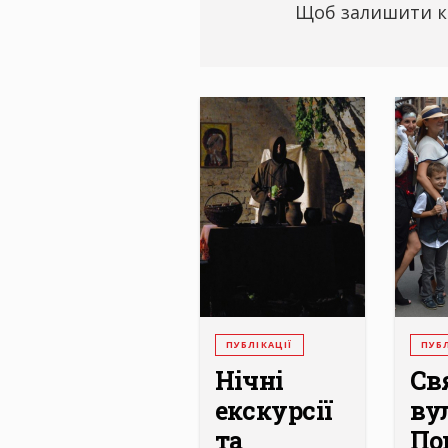
Щоб залишити к
ПУБЛІКАЦІЇ
ПУБЛ
Нічні
Св
екскурсії
ву
та
По