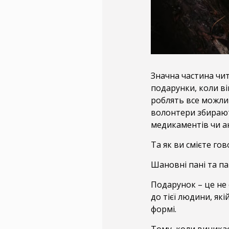
Значна частина чит
подарунки, коли вій
роблять все можли
волонтери збирають
медикаментів чи 
Та як ви смієте го
Шановні пані та па
Подарунок – це не 
до тієї людини, як
формі.
Тому, коли виника