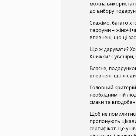
можна використати
до вибору подарун
Скажімо, багато х
парфуми – жіночі ч
впевнені, що ці за
Що ж дарувати? Хо
Книжки? Сувеніри, 
Власне, подарунко
впевнені, що людин
Головний критерій 
необхідним тій люд
смаки та вподобанн
Щоб не помилитись 
пропонують цікави
сертифікат. Це унів
дівчатам, і людям 