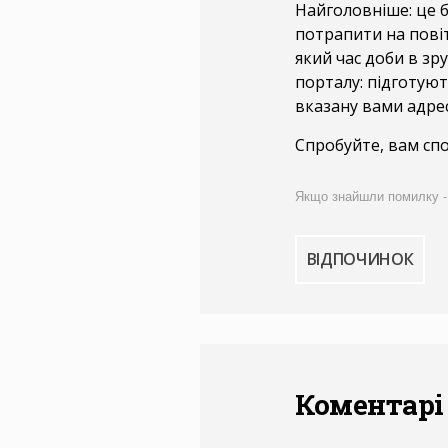
Найголовніше: це б
потрапити на пові
який час доби в зр
порталу: підготую
вказану вами адрес
Спробуйте, вам спо
Якщо знайшли помилку - ви
ВІДПОЧИНОК
Коментарі