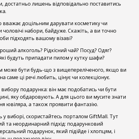
, достатньо лишень відповідально поставитись
ка.
то вважає доцільним дарувати косметику чи
и чоловічі набори, байдуже. Скажіть, а ви точно
соби підходять вашому візаві?
роший алкоголь? Рідкісний чай? Посуд? Одяг?
які будуть припадати пилом у кутку шафи?
м може бути будь-що з вищепереліченого, якщо ви
а саме ці речі любить, цінує чи колекціонує.
вибору подарунка: він має подобатись чи бути
ині, яку обдаровують. А для цього ви мусите знати
я ювіляра, а також проявити фантазію.
у виборі, скористайтесь порталом GiftMall. Тут
й та неординарний підхід: подарунковий
ерсальний подарунок, який підійде і хлопцям, і
більш поважного віку.