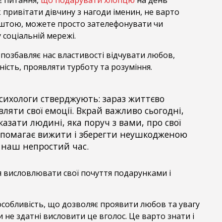
 привітати дівчину з нагоди іменин, не варто
ештою, можете просто зателефонувати чи
 соціальній мережі.
е позбавляє нас властивості відчувати любов,
ність, проявляти турботу та розуміння.
психологи стверджують: зараз життєво
ляти свої емоції. Вкрай важливо сьогодні,
казати людині, яка поруч з вами, про свої
опомагає вижити і зберегти неушкодженою
у наш непростий час.
я висловлювати свої почуття подарунками і
особливість, що дозволяє проявити любов та увагу
и не здатні висловити це вголос. Це варто знати і