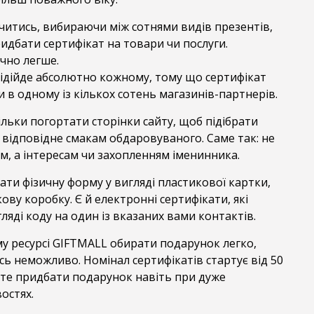
читись, вибираючи між сотнями видів презентів,
идбати сертифікат на товари чи послуги.
чно легше.
ідійде абсолютно кожному, тому що сертифікат
в одному із кількох сотень магазинів-партнерів.
льки погортати сторінки сайту, щоб підібрати
відповідне смакам обдаровуваного. Саме так: не
, а інтересам чи захопленням іменинника.
ти фізичну форму у вигляді пластикової картки,
ову коробку. Є й електронні сертифікати, які
ляді коду на один із вказаних вами контактів.
у ресурсі GIFTMALL обирати подарунок легко,
ь неможливо. Номінал сертифікатів стартує від 50
ете придбати подарунок навіть при дуже
остях.