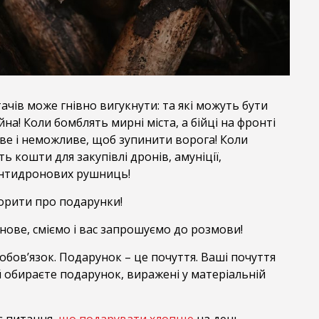
ачів може гнівно вигукнути: та які можуть бути
на! Коли бомблять мирні міста, а бійці на фронті
ве і неможливе, щоб зупинити ворога! Коли
 кошти для закупівлі дронів, амуніції,
антидронових рушниць!
ворити про подарунки!
нове, сміємо і вас запрошуємо до розмови!
обов’язок. Подарунок – це почуття. Ваші почуття
ій обираєте подарунок, виражені у матеріальній
є питання,
що подарувати хлопцю
на день