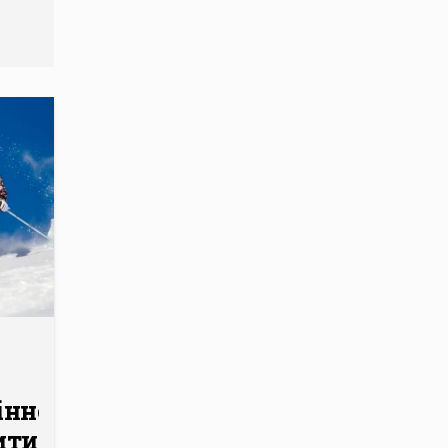
інно
ити