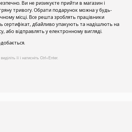
езпечно. Ви не ризикуєте прийти в магазин і
тряну тривогу. Обрати подарунок можна у будь-
учному місці. Все решта зроблять працівники
ть сертифікат, дбайливо упакують та надішлють на
у, або відправлять у електронному вигляді.
добається.
діліть її і натисніть Ctrl+Enter.