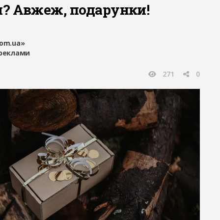
? Авжеж, подарунки!
com.ua»
 реклами
271
0