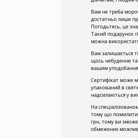
Вам не треба моро
достатньо лише пр
Погодьтесь, це зна
Такий подарунок п
можна використати 
Вам залишається ті
щось небуденне та 
вашим уподобанням
Сертифікат може ма
упакований в святк
надсилаються у виг
На спеціалізованом
тому що помилитис
грн, тому ви змож
обмежених можлив