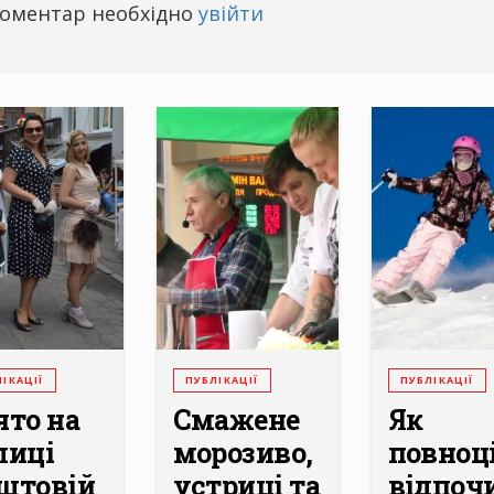
оментар необхідно
увійти
ІКАЦІЇ
ПУБЛІКАЦІЇ
ПУБЛІКАЦІЇ
ято на
Смажене
Як
лиці
морозиво,
повноц
штовій
устриці та
відпоч