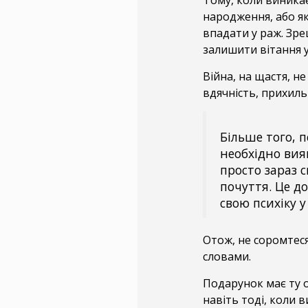
народження, або як
впадати у раж. Зр
залишити вітання у
Війна, на щастя, н
вдячність, прихиль
Більше того, 
необхідно вияв
просто зараз с
почуття. Це д
свою психіку 
Отож, не соромтес
словами.
Подарунок має ту 
навіть тоді, коли в