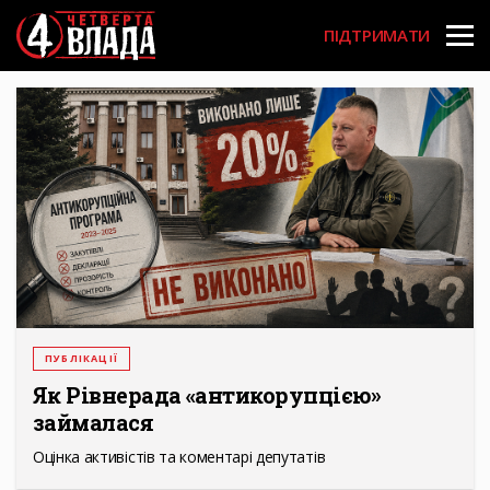
Перейти
User
до
ПІДТРИМАТИ
основного
account
вмісту
menu
ПУБЛІКАЦІЇ
Як Рівнерада «антикорупцією»
займалася
Оцінка активістів та коментарі депутатів