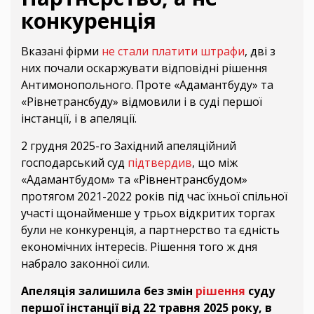
конкуренція
Вказані фірми
не стали платити штрафи
, дві з
них почали оскаржувати відповідні рішення
Антимонопольного. Проте «Адамантбуду» та
«Рівнетрансбуду» відмовили і в суді першої
інстанції, і в апеляції.
2 грудня 2025-го Західний апеляційний
господарський суд
підтвердив
, що між
«Адамантбудом» та «Рівнентрансбудом»
протягом 2021-2022 років під час їхньої спільної
участі щонайменше у трьох відкритих торгах
були не конкуренція, а партнерство та єдність
економічних інтересів. Рішення того ж дня
набрало законної сили.
Апеляція залишила без змін
рішення
суду
першої інстанції від 22 травня 2025 року, в