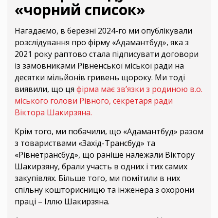
«чорний список»
Нагадаємо, в березні 2024-го ми опублікували
розслідування про фірму «Адамантбуд», яка з
2021 року раптово стала підписувати договори
із замовниками Рівненської міської ради на
десятки мільйонів гривень щороку. Ми тоді
виявили, що ця
фірма має зв’язки з родиною в.о.
міського голови Рівного, секретаря ради
Віктора Шакирзяна.
Крім того, ми побачили, що «Адамантбуд» разом
з товариствами «Захід-Трансбуд» та
«Рівнетрансбуд», що раніше належали Віктору
Шакирзяну, брали участь в одних і тих самих
закупівлях. Більше того, ми помітили в них
спільну кошторисницю та інженера з охорони
праці – Іллю Шакирзяна.