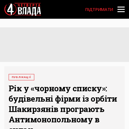
Перейти
User
до
ПІДТРИМАТИ
основного
account
вмісту
menu
ПУБЛІКАЦІЇ
Рік у «чорному списку»:
будівельні фірми із орбіти
Шакирзянів програють
Антимонопольному в