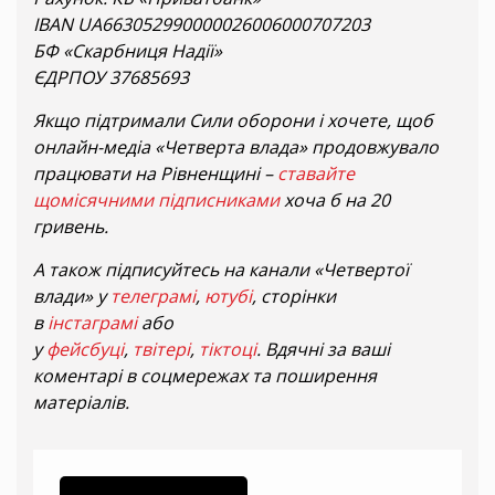
IBAN UA663052990000026006000707203
БФ «Скарбниця Надії»
ЄДРПОУ 37685693
Якщо підтримали Сили оборони і хочете, щоб
онлайн-медіа «Четверта влада» продовжувало
працювати на Рівненщині –
ставайте
щомісячними підписниками
хоча б на 20
гривень.
А також підписуйтесь на канали «Четвертої
влади» у
телеграмі
,
ютубі
, сторінки
в
інстаграмі
або
у
фейсбуці
,
твітері
,
тіктоці
. Вдячні за ваші
коментарі в соцмережах та поширення
матеріалів.