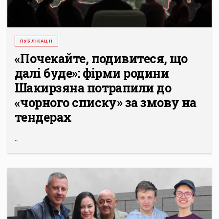
ПУБЛІКАЦІЇ
«Почекайте, подивитеся, що
далі буде»: фірми родини
Шакирзяна потрапили до
«чорного списку» за змову на
тендерах
...