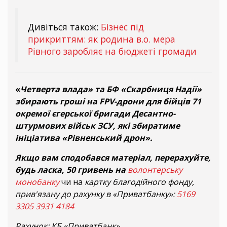
Дивіться також:
Бізнес під
прикриттям: як родина в.о. мера
Рівного заробляє на бюджеті громади
«
Четверта влада» та БФ «Скарбниця Надії»
збирають гроші на FPV-дрони для бійців 71
окремої єгерської бригади Десантно-
штурмових військ ЗСУ, які збиратиме
ініціатива «Рівненський дрон».
Якщо вам сподобався матеріал, перерахуйте,
будь ласка, 50 гривень на
волонтерську
монобанку
чи на
картку благодійного фонду,
прив'язану до рахунку в «Приватбанку»:
5169
3305 3931 4184
Рахунок: КБ «Приватбанк»