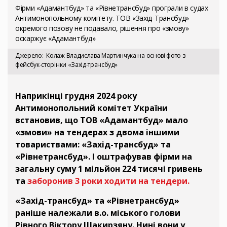
Фірми «Адамантбуд» та «Рівнетрансбуд» програли в судах
Антимонопольному комітету. ТОВ «Захід-Трансбуд»
окремого позову не подавало, рішення про «змову»
оскаржує «Адамантбуд»
Джерело
Колаж Владислава Мартинчука на основі фото з
фейсбук-сторінки «Захід-трансбуд»
Наприкінці грудня 2024 року
Антимонопольний комітет України
встановив, що ТОВ «Адамантбуд» мало
«змови» на тендерах з двома іншими
товариствами: «Захід-трансбуд» та
«Рівнетрансбуд». І оштрафував фірми на
загальну суму 1 мільйон 224 тисячі гривень
та
заборонив 3 роки ходити на тендери.
«Захід-трансбуд» та «Рівнетрансбуд»
раніше належали в.о. міського голови
Рівного Віктору Шакирзяну. Нині вони у