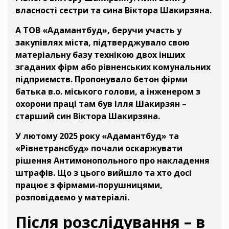
власності сестри та сина Віктора Шакирзяна.
А ТОВ «Адамантбуд», беручи участь у
закупівлях міста, підтверджувало свою
матеріальну базу технікою двох інших
згаданих фірм або рівненських комунальних
підприємств. Пропонувало бетон фірми
батька в.о. міського голови, а інженером з
охорони праці там був Ілля Шакирзян –
старший син Віктора Шакирзяна.
У лютому 2025 року «Адамантбуд» та
«Рівнетрансбуд» почали оскаржувати
рішення Антимонопольного про накладення
штрафів. Що з цього вийшло та хто досі
працює з фірмами-порушницями,
розповідаємо у матеріалі.
Після розслідування – в