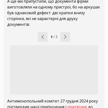
А ще ми припустили, що документи фірми
виготовляли на одному пристрої, бо на аркушах
був однаковий дефект: дві крапки внизу
сторінки, які не характерні для друку
документів:
1
/
3
Антимонопольний комітет 27 грудня 2024 року
підтвердив наші припущення і
притягнув
до