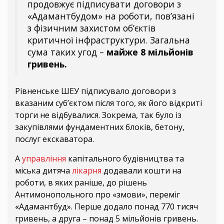
продовжує підписувати договори з
«Адамантбудом» на роботи, пов’язані
з фізичним захистом об’єктів
критичної інфраструктури. Загальна
сума таких угод –
майже 8 мільйонів
гривень.
Рівненське ШЕУ підписувало договори з
вказаним суб’єктом після того, як його відкриті
торги не відбувалися. Зокрема, так було із
закупівлями фундаментних блоків, бетону,
послуг екскаватора.
А
управління
капітального будівництва та
міська дитяча
лікарня
додавали кошти на
роботи, в яких раніше, до рішень
Антимонопольного про «змови», переміг
«Адамантбуд». Перше додало понад 770 тисяч
гривень, а друга – понад 5 мільйонів гривень.