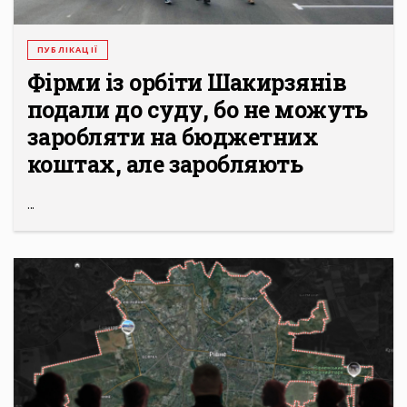
ПУБЛІКАЦІЇ
Фірми із орбіти Шакирзянів
подали до суду, бо не можуть
заробляти на бюджетних
коштах, але заробляють
...