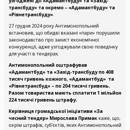
узгоджені дії «Адамантбуду» та «Захід-
трансбуду» та окремо – «Адамантбуду» та
«Рівнетрансбуду»
.
27 грудня 2024 року Антимонопольний
встановив, що обидві вказані «пари» порушили
законодавство про захист економічної
конкуренції, адже узгоджували свою поведінку
для участі в тендерах.
Антимонопольний оштрафував
«Адамантбуд» та «Захід-трансбуду по 408
тисяч гривень кожного, «Адамантбуд» та
«Рівнетрансбуд» – по 204 тисячі гривень.
Разом товариства мають сплатити 1 мільйон
224 тисячі гривень штрафу.
Керівниця громадської ініціативи «За
чесний тендер» Мирослава Примак
каже, що,
окрім штрафів, суб’єктів, яких Антимонопольний