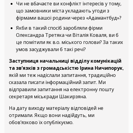
Чи не вбачаєте ви конфлікт інтересів у тому,
що замовники міста укладають угоди з
фірмами вашої родини через «Адамантбуд»?
Якби в такий спосіб заробляли фірми
Олександра Третяка чи Віталія Коваля, ви б
це помітили як в.о. міського голови? За таких
умов засуджували б такі речі?
Заступниця начальниці відділу комунікацій
та зв’язків з громадськістю Ірина Ничипорук
,
якій ми теж надіслали запитання, традиційно
сказала писати інформаційний запит. Ми
відправили запитання на електронну пошту
секретаря міськради Шакирзяна.
На дату виходу матеріалу відповідей не
отримали. Якщо вони надійдуть, ми
обов’язково їх опублікуємо.