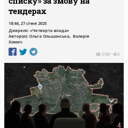
списку» за змову на
тендерах
18:46, 27 січня 2025
Джерело:
«Четверта влада»
Автор(и):
Ольга Ольшанська
Валерія
Хомич
3787
0