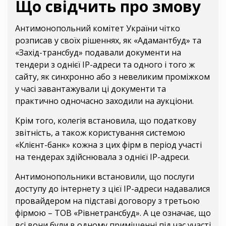
Що свідчить про змову
Антимонопольний комітет України чітко
розписав у своїх рішеннях, як «Адамантбуд» та
«Захід-трансбуд» подавали документи на
тендери з однієї IP-адреси та одного і того ж
сайту, як синхронно або з невеликим проміжком
у часі завантажували ці документи та
практично одночасно заходили на аукціони.
Крім того, колегія встановила, що податкову
звітність, а також користування системою
«Клієнт-банк» кожна з цих фірм в період участі
на тендерах здійснювала з однієї IP-адреси.
Антимонопольники встановили, що послуги
доступу до інтернету з цієї IP-адреси надавалися
провайдером на підставі договору з третьою
фірмою – ТОВ «Рівнетрансбуд». А це означає, що
всі вони були в одному приміщенні під час участі