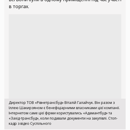
в торгах.
Директор ТОВ «Рівнетрансбуд» Віталій Галайчук. Він разом з
Іллею Шакирзяном є бенефіціарними власниками цієї компанії.
Інтернетом саме цієї фірми користувались «Адамантбуд» та
«Захід-трансбуд», коли подавали документи на закупівлі. Стоп-
кадр з відео Суспільного