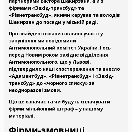
партнерами Віктора Шакирзяна, а й з
фірмами «Захід-трансбуд» та
«Рівнетрансбуд», якими керував та володів
Шакирзян до посади у міській раді.
Про знайдені ознаки спільної участі у
закупівлях ми повідомили
Антимонопольний комітет України. І ось
перед Новим роком західне відділення
Антимонопольного, що у Львові,
підтвердило наші спостереження та внесло
«Адамантбуд», «Рівнетрансбуд» і «Захід-
трансбуд» до «чорного списку» за
неодноразові змови.
Що це означає та чи будуть сплачувати
фірми мільйонний штраф – у нашому
матеріалі.
Фірми-змовниці