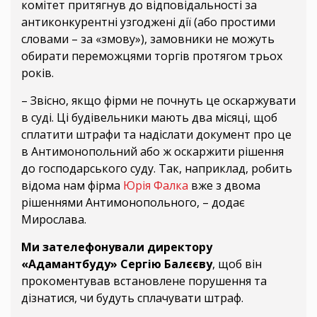
комітет притягнув до відповідальності за
антиконкурентні узгоджені дії (або простими
словами – за «змову»), замовники не можуть
обирати переможцями торгів протягом трьох
років.
– Звісно, якщо фірми не почнуть це оскаржувати
в суді. Ці будівельники мають два місяці, щоб
сплатити штрафи та надіслати документ про це
в Антимонопольний або ж оскаржити рішення
до господарського суду. Так, наприклад, робить
відома нам фірма
Юрія Фалка
вже з двома
рішеннями Антимонопольного, – додає
Мирослава.
Ми зателефонували директору
«Адамантбуду» Сергію Балєєву
, щоб він
прокоментував встановлене порушення та
дізнатися, чи будуть сплачувати штраф.