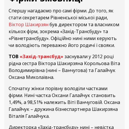
Спершу нагадаємо про самі фірми. До того, як
стати секретарем Рівненської міської ради,
Віктор Шакирзян
був директором та власником
кількох фірм, зокрема «Захід-Трансбуду» та
«Рівнетрансбуду». Офіційно нині ними керують
чи володіють переважно його родичі і свояки.
ТОВ
«Захід-трансбуд»
заснували у 2012 році
рідна сестра Віктора Шакирзяна Корольова Віта
Володимирівна (нині – Ванчугова) та Галайчук
Оксана Миколаївна.
Спочатку жінки порівну володіли частками
фірми. Нині частка Оксани Галайчук становить
1,49%, а 98,51% належить Віті Ванчуговій. Оксана
Галайчук – дружина бізнеспартнера Шакирзяна
Віталія Галайчука.
Директорка «Захід-трансбуду» нині – невістка