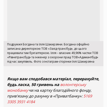
Подружжя Богдана та Ілля Шакирзяни. Богдана офіційно
записана директоркою ТОВ «Захід-трансбуд», до цього
працювала там бухгалтеркою. Ілля – власник 49,96% частки ТОВ
«Рівнетрансбуд» та інженер з охорони праці ТОВ«Адамантбуд»
під час закупівель. Фото з інстаграм-сторінки Іллі Шакирзяна
Якщо вам сподобався матеріал, перерахуйте,
будь ласка, 50 гривень на
волонтерську
монобанку
чи на
картку благодійного фонду,
прив'язану до рахунку в «Приватбанку»:
5169
3305 3931 4184