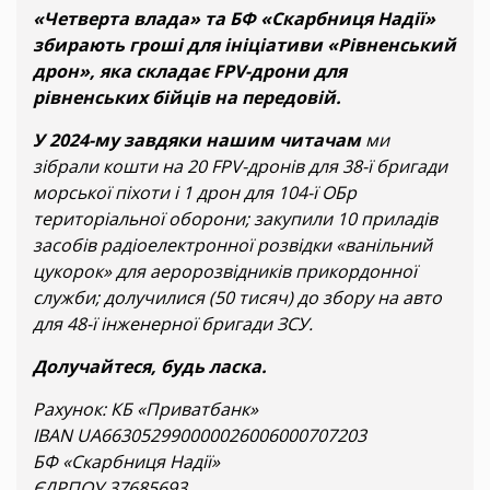
«Четверта влада» та БФ «Скарбниця Надії»
збирають гроші для ініціативи «Рівненський
дрон», яка складає FPV-дрони для
рівненських бійців на передовій.
У 2024-му завдяки нашим читачам
ми
зібрали кошти на 20 FPV-дронів для 38-ї бригади
морської піхоти і 1 дрон для 104-ї ОБр
територіальної оборони; закупили 10 приладів
засобів радіоелектронної розвідки «ванільний
цукорок» для аеророзвідників прикордонної
служби; долучилися (50 тисяч) до збору на авто
для 48-ї інженерної бригади ЗСУ.
Долучайтеся, будь ласка.
Рахунок: КБ «Приватбанк»
IBAN UA663052990000026006000707203
БФ «Скарбниця Надії»
ЄДРПОУ 37685693