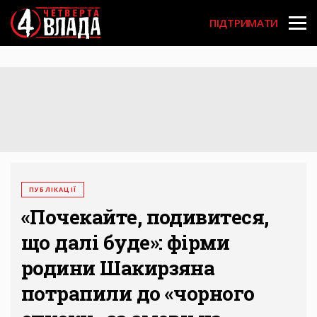
Перейти
User
до
ПІДТРИМАТИ
основного
account
вмісту
menu
ПУБЛІКАЦІЇ
«Почекайте, подивитеся,
що далі буде»: фірми
родини Шакирзяна
потрапили до «чорного