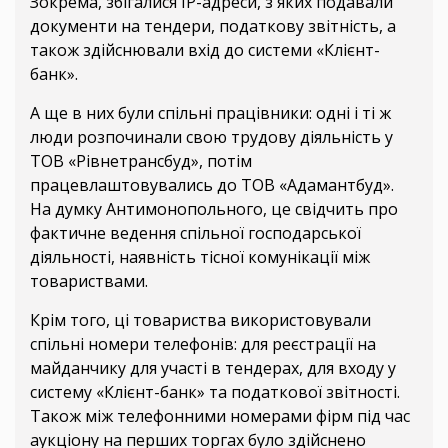
Зокрема, збігалися IP-адреси, з яких подавали
документи на тендери, податкову звітність, а
також здійснювали вхід до системи «Клієнт-
банк».
А ще в них були спільні працівники: одні і ті ж
люди розпочинали свою трудову діяльність у
ТОВ «Рівнетрансбуд», потім
працевлаштовувались до ТОВ «Адамантбуд».
На думку Антимонопольного, це свідчить про
фактичне ведення спільної господарської
діяльності, наявність тісної комунікації між
товариствами.
Крім того, ці товариства використовували
спільні номери телефонів: для реєстрації на
майданчику для участі в тендерах, для входу у
систему «Клієнт-банк» та податкової звітності.
Також між телефонними номерами фірм під час
аукціону на перших торгах було здійснено