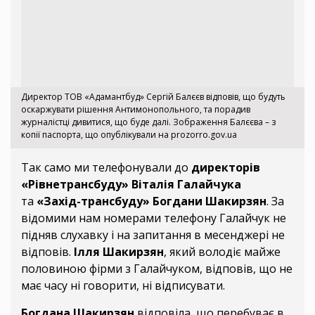
Директор ТОВ «Адамантбуд» Сергій Балєєв відповів, що будуть
оскаржувати рішення Антимонопольного, та порадив
журналістці дивитися, що буде далі. Зображення Балєєва – з
копії паспорта, що опублікували на prozorro.gov.ua
Так само ми телефонували до
директорів
«Рівнетрансбуду» Віталія Галайчука
та
«Захід-трансбуду» Богдани Шакирзян
. За
відомими нам номерами телефону Галайчук не
підняв слухавку і на запитання в месенджері не
відповів.
Ілля Шакирзян
, який володіє майже
половиною фірми з Галайчуком, відповів, що не
має часу ні говорити, ні відписувати.
Богдана Шакирзян
відповіла, що перебуває в