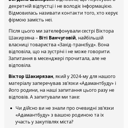
декретній відпустці і не володіє інформацією.
Відмовилась називати контакти того, хто керує
фірмою замість неї.
Після цього ми зателефонували сестрі Віктора
Шакирзяна –
Віті Ванчуговій
, найбільшій
власниці товариства «Захід-трансбуд». Вона
відповіла, що на зустрічі і не може говорити.
Запитання в месенджері прочитала, але не
відповіла.
Віктор Шакирязан
, який у 2024-му для нашого
матеріалу заперечував зв’язки «Адамантбуду» і
його родини, на наші запитання цього разу не
відповів. А запитували ми таке:
Чи дійсно ви не знали про очевидні зв’язки
«Адамантбуду» з вашою родиною та їх
участь у закупівлях міста?