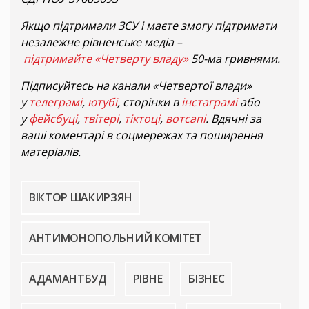
Якщо підтримали ЗСУ і маєте змогу підтримати
незалежне рівненське медіа –
підтримайте «Четверту владу»
50-ма гривнями.
Підписуйтесь на канали «Четвертої влади»
у
телеграмі
,
ютубі
, сторінки в
інстаграмі
або
у
фейсбуці
,
твітері
,
тіктоці
,
вотсапі
. Вдячні за
ваші коментарі в соцмережах та поширення
матеріалів.
ВІКТОР ШАКИРЗЯН
АНТИМОНОПОЛЬНИЙ КОМІТЕТ
АДАМАНТБУД
РІВНЕ
БІЗНЕС