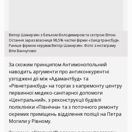
Віктор Шакирзян з батьком Володимиром та сестрою Вітою.
Остання зараз власниця 98,5% частки фірми «Захід-трансбуд».
Раніше фірмою керував Віктор Шакирзян. Фото з інстаграму
Віти Ванчугової
За схожим принципом Антимонопольний
наводить аргументи про антиконкурентні
узгоджені дії між «Адамантбуд» та
«Рівнетрансбуд» на торгах з капремонту центру
первинної медико-санітарної допомоги
«Центральний», з реконструкції будівлі
поліклініки «Північна» та з поточного ремонту
окремих приміщень відділення поліції на Петра
Могили у Рівному.