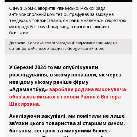
Одну з фірм-фаворитів Рівненської міської ради
антимонопольний комітет оштрафував за змову на
тендерах з товариствами, які раніше належали секретарю
міськради Віктору Шакирзяну, а нині його рідним і
близьким
Джерело
Колаж «Четвертої влади» (Владислав Мартинчук) на
основі фото «Четвертої влади» та Google-карти Рівного
У березні 2024-го ми опублікували
розслідування, в якому показали, як через
невідому нікому раніше фірму
«Адамантбуд»
заробляє родина виконувача
обов’язків міського голови Рівного Віктора
Шакирзяна.
Аналізуючи закупівлі, ми помітили не лише
зв’язки цього товариства зі старшим сином,
батьком, сестрою та минулими бізнес-