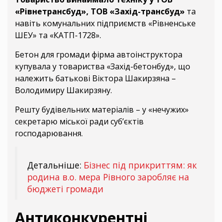
«Рівнетрансбуд», ТОВ «Захід-трансбуд»
та
навіть комунальних підприємств «Рівненське
ШЕУ» та «КАТП-1728».
Бетон для громади фірма автоінструктора
купувала у товариства «Захід-бетонбуд», що
належить батькові Віктора Шакирзяна –
Володимиру Шакирзяну.
Решту будівельних матеріалів – у «нечужих»
секретарю міської ради суб’єктів
господарювання.
Детальніше:
Бізнес під прикриттям: як
родина в.о. мера Рівного заробляє на
бюджеті громади
Антиконкурентні