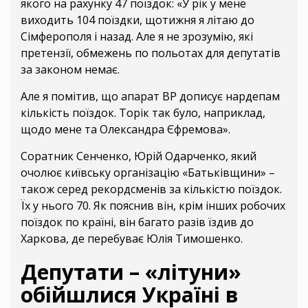
якого на рахунку 47 поїздок: «У рік у мене
виходить 104 поїздки, щотижня я літаю до
Сімферополя і назад. Але я не зрозумію, які
претензії, обмежень по польотах для депутатів
за законом немає.
Але я помітив, що апарат ВР дописує нардепам
кількість поїздок. Торік так було, наприклад,
щодо мене та Олександра Єфремова».
Соратник Сенченко, Юрій Одарченко, який
очолює київську організацію «Батьківщини» –
також серед рекордсменів за кількістю поїздок.
Їх у нього 70. Як пояснив він, крім інших робочих
поїздок по країні, він багато разів їздив до
Харкова, де перебуває Юлія Тимошенко.
Депутати – «літуни»
обійшлися Україні в