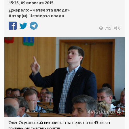
15:35, 09 вересня 2015
Джерело:
«Четверта влада»
Автор(и):
Четверта влада
715
0
Олег Осуховський використав на перельоти 45 тисяч
гривень бюджетних коштів