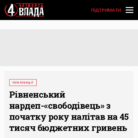
Перейти
User
до
ПІДТРИМАТИ
основного
account
вмісту
menu
ПУБЛІКАЦІЇ
Рівненський
нардеп-«свободівець» з
початку року налітав на 45
тисяч бюджетних гривень