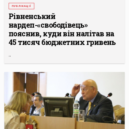
ПУБЛІКАЦІЇ
Рівненський
нардеп-«свободівець»
пояснив, куди він налітав на
45 тисяч бюджетних гривень
...