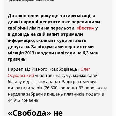
До закінчення року ще чотири місяці, а
деякі народні депутати вже перевищили
свої річні ліміти на перельоти.
«Вести»
у
відповідь на свій запит отримали
інформацію, скільки і куди літають
депутати. За підсумками перших семи
місяців 2013 нардепи налітали на 6,3 млн.
гривень
.
Нардеп від Рівного, «свободівець»
Олег
Осуховський
«налітав» на суму, майже вдвічі
більшу від тієї, яку апарат Ради рекомендує
витратити за рік (26 800 гривень). 33 перельоти
нардепа забрали з кишень платників податків
44 912 гривень.
«Свобода» не