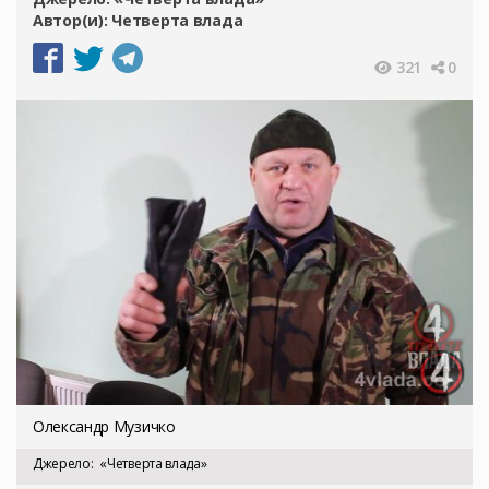
Автор(и):
Четверта влада
321
0
Олександр Музичко
Джерело
«Четверта влада»