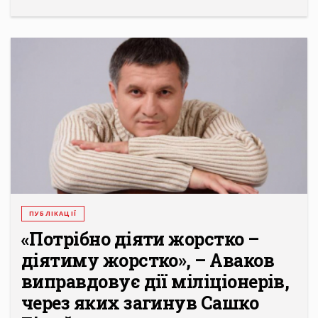
ПУБЛІКАЦІЇ
«Потрібно діяти жорстко –
діятиму жорстко», – Аваков
виправдовує дії міліціонерів,
через яких загинув Сашко