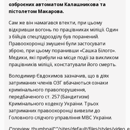
озброєних автоматом Калашникова та
пістолетом Макарова.
Сам же він намагався втекти, при цьому
відкривши вогонь по працівниках міліції. Один
з бійців спецпідрозділу був поранений.
Правоохоронці змушені були застосувати
зброю, при цьому поранивши «Сашка Білого».
Медики, які прибули на місце події за викликом
працівників міліції, констатували його смерть.
Володимир Євдокимов зазначив, що в діях
затриманих членів ОЗГ вбачаються ознаки
кримінального правопорушення,
передбаченого ст. 257 (Бандитизм)
Кримінального кодексу України. Трьох
затриманих правоохоронці вивезли до
Головного слідчого управління МВС України.
{"preview_thumbnail":"/sites/default/files/styles/vid