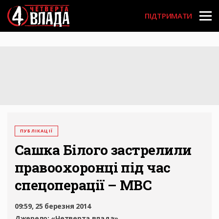
Перейти
User
до
ПІДТРИМАТИ
основного
account
вмісту
menu
ПУБЛІКАЦІЇ
Сашка Білого застрелили
правоохоронці під час
спецоперації – МВС
09:59, 25 березня 2014
Джерело:
«Четверта влада»