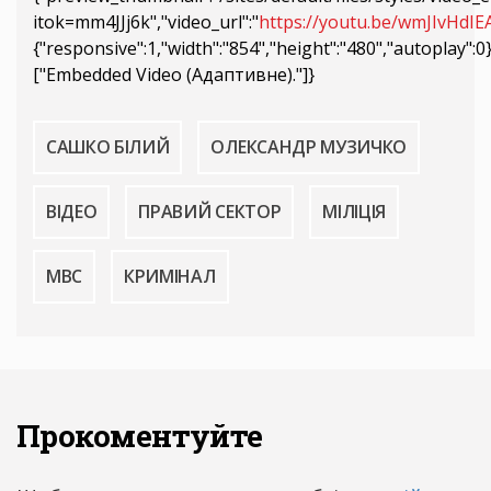
itok=mm4JJj6k","video_url":"
https://youtu.be/wmJIvHdIE
{"responsive":1,"width":"854","height":"480","autoplay":
["Embedded Video (Адаптивне)."]}
САШКО БІЛИЙ
ОЛЕКСАНДР МУЗИЧКО
ВІДЕО
ПРАВИЙ СЕКТОР
МІЛІЦІЯ
МВС
КРИМІНАЛ
Прокоментуйте