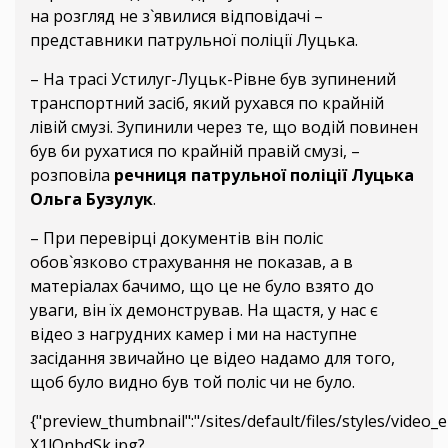
на розгляд не з`явилися відповідачі –
представники патрульної поліції Луцька.
– На трасі Устилуг-Луцьк-Рівне був зупинений
транспортний засіб, який рухався по крайній
лівій смузі. Зупинили через те, що водій повинен
був би рухатися по крайній правій смузі, –
розповіла
речниця патрульної поліції Луцька
Ольга Бузулук
.
– При перевірці документів він поліс
обов`язково страхування не показав, а в
матеріалах бачимо, що це не було взято до
уваги, він їх демонстрував. На щастя, у нас є
відео з нагрудних камер і ми на наступне
засідання звичайно це відео надамо для того,
щоб було видно був той поліс чи не було.
{"preview_thumbnail":"/sites/default/files/styles/vide
X1lQnbdSk.jpg?