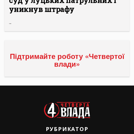
суд у луцьких патрульних і
уникнув штрафу
...
Підтримайте роботу «Четвертої
влади»
РУБРИКАТОР