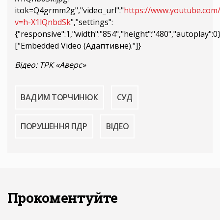
itok=Q4grmm2g","video_url":"
https://www.youtube.com
v=h-X1lQnbdSk
","settings":
{"responsive":1,"width":"854","height":"480","autoplay":
["Embedded Video (Адаптивне)."]}
Відео: ТРК «Аверс»
ВАДИМ ТОРЧИНЮК
СУД
ПОРУШЕННЯ ПДР
ВІДЕО
Прокоментуйте