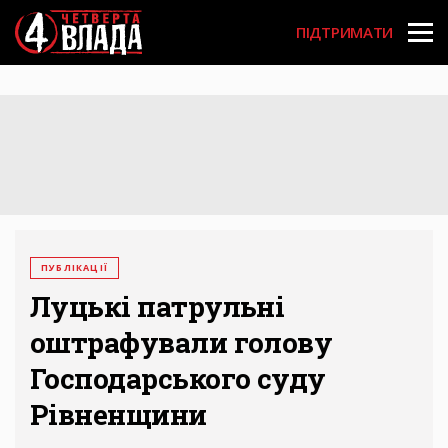
Перейти
User
до
ПІДТРИМАТИ
основного
account
вмісту
menu
ПУБЛІКАЦІЇ
Луцькі патрульні
оштрафували голову
Господарського суду
Рівненщини