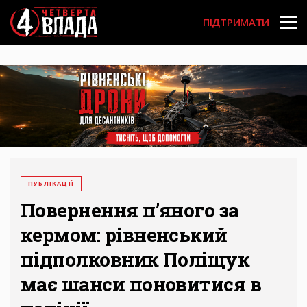
Перейти
User
до
ПІДТРИМАТИ
основного
account
вмісту
menu
ПУБЛІКАЦІЇ
Повернення п’яного за
кермом: рівненський
підполковник Поліщук
має шанси поновитися в