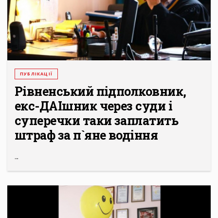
ПУБЛІКАЦІЇ
Рівненський підполковник,
екс-ДАІшник через суди і
суперечки таки заплатить
штраф за п`яне водіння
...