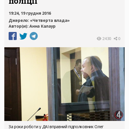
поліції
19:24, 19 грудня 2016
Джерело:
«Четверта влада»
Автор(и):
Анна Калаур
2430
0
За роки роботи у ДАІ вправний підполковник Олег