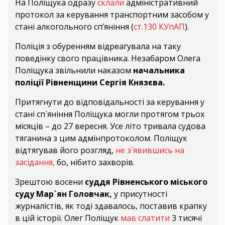
На Поліщука одразу
склали
адміністративний
протокол за керування транспортним засобом у
стані алкогольного сп’яніння (
ст.130 КУпАП
).
Поліція з обуренням відреагувала на таку
поведінку свого працівника. Незабаром Олега
Поліщука звільнили наказом
начальника
поліції Рівненщини Сергія Князєва.
Притягнути до відповідальності за керування у
стані сп`яніння Поліщука могли протягом трьох
місяців – до 27 вересня. Усе літо тривала судова
тяганина з цим адмінпротоколом. Поліщук
відтягував його розгляд,
не з`явившись на
засідання,
бо, нібито захворів.
Зрештою восени
суддя Рівненського міського
суду Мар`ян Головчак,
у присутності
журналістів, як тоді здавалось, поставив крапку
в цій історії. Олег Поліщук
мав слатити
3 тисячі