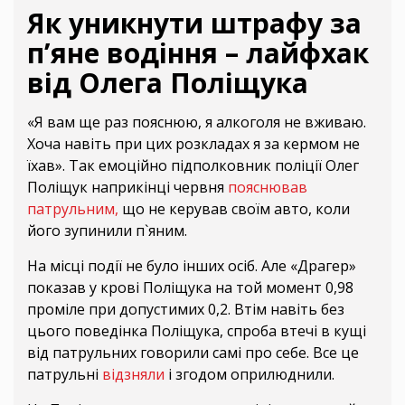
Як уникнути штрафу за
п’яне водіння – лайфхак
від Олега Поліщука
«Я вам ще раз пояснюю, я алкоголя не вживаю.
Хоча навіть при цих розкладах я за кермом не
їхав». Так емоційно підполковник поліції Олег
Поліщук наприкінці червня
пояснював
патрульним,
що не керував своїм авто, коли
його зупинили п`яним.
На місці події не було інших осіб. Але «Драгер»
показав у крові Поліщука на той момент 0,98
проміле при допустимих 0,2. Втім навіть без
цього поведінка Поліщука, спроба втечі в кущі
від патрульних говорили самі про себе. Все це
патрульні
відзняли
і згодом оприлюднили.