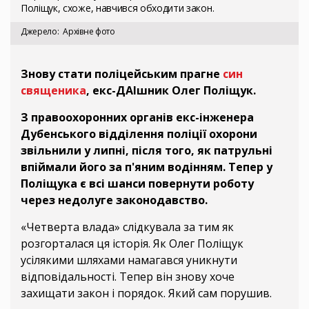
Поліщук, схоже, навчився обходити закон.
Джерело
Архівне фото
Знову стати поліцейським прагне
син
священика
, екс-ДАІшник Олег Поліщук.
З правоохоронних органів екс-інженера
Дубенського відділення поліції охорони
звільнили у липні, після того, як патрульні
впіймали його за п'яним водінням. Тепер у
Поліщука є всі шанси повернути роботу
через недолуге законодавство.
«Четверта влада» слідкувала за тим як
розгорталася ця історія. Як Олег Поліщук
усілякими шляхами намагався уникнути
відповідальності. Тепер він знову хоче
захищати закон і порядок. Який сам порушив.