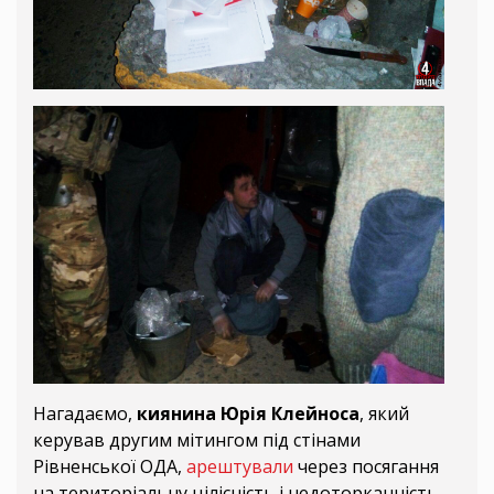
Нагадаємо,
киянина Юрія Клейноса
, який
керував другим мітингом під стінами
Рівненської ОДА,
арештували
через посягання
на територіальну цілісність і недоторканність