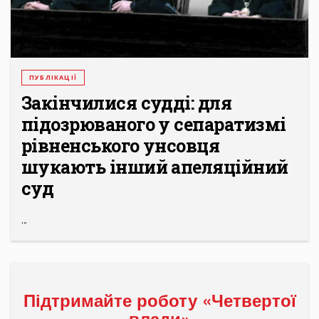
ПУБЛІКАЦІЇ
Закінчилися судді: для
підозрюваного у сепаратизмі
рівненського унсовця
шукають інший апеляційний
суд
...
Підтримайте роботу «Четвертої
влади»