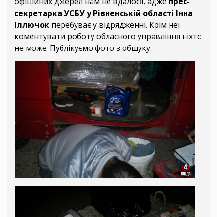
офіційних джерел нам не вдалося, адже
прес-
секретарка УСБУ у Рівненській області Інна
Іллючок
перебуває у відрядженні. Крім неї
коментувати роботу обласного управління ніхто
не може. Публікуємо фото з обшуку.