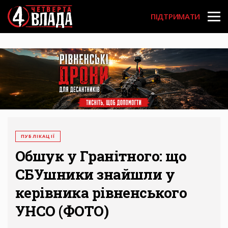
Перейти
User
до
ПІДТРИМАТИ
основного
account
вмісту
menu
ПУБЛІКАЦІЇ
Обшук у Гранітного: що
СБУшники знайшли у
керівника рівненського
УНСО (ФОТО)