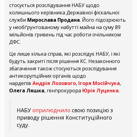
стосується розслідування НАБУ щодо
колишнього керівника Державної фіскальної
служби
Мирослава Продана
. Його підозрюють
у необґрунтованому набутті майна на суму 89
мільйонів гривень під час роботи очільником
ДФС.
Це лише кілька справ, які розслідує НАБУ, і які
будуть закриті після рішення КС. Незаконного
збагачення також стосуються розслідування
антикорупційних органів щодо
нардепів
Андрія Лозового
,
Ігоря Мосійчука
,
Олега Ляшка
, генпрокурора
Юрія Луценка
.
НАБУ
оприлюднило
свою позицію з
приводу рішення Конституційного
суду.