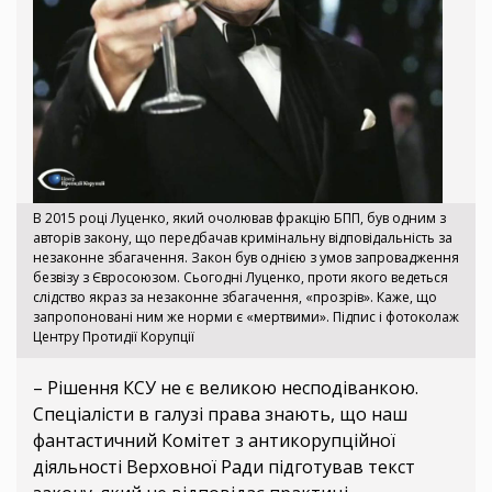
В 2015 році Луценко, який очолював фракцію БПП, був одним з
авторів закону, що передбачав кримінальну відповідальність за
незаконне збагачення. Закон був однією з умов запровадження
безвізу з Євросоюзом. Сьогодні Луценко, проти якого ведеться
слідство якраз за незаконне збагачення, «прозрів». Каже, що
запропоновані ним же норми є «мертвими». Підпис і фотоколаж
Центру Протидії Корупції
– Рішення КСУ не є великою несподіванкою.
Спеціалісти в галузі права знають, що наш
фантастичний Комітет з антикорупційної
діяльності Верховної Ради підготував текст