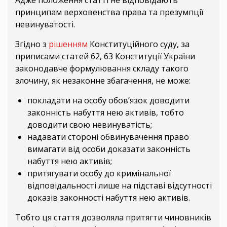
Адже положення статті не відповідають
принципам верховенства права та презумпції
невинуватості.
Згідно з
рішенням
Конституційного суду, за
приписами статей 62, 63 Конституції України
законодавче формулювання складу такого
злочину, як незаконне збагачення, не може:
покладати на особу обов’язок доводити
законність набуття нею активів, тобто
доводити свою невинуватість;
надавати стороні обвинувачення право
вимагати від особи доказати законність
набуття нею активів;
притягувати особу до кримінальної
відповідальності лише на підставі відсутності
доказів законності набуття нею активів.
Тобто ця стаття дозволяла притягти чиновників