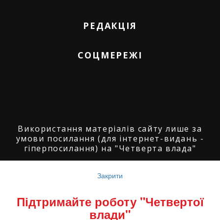
РЕДАКЦІЯ
СОЦМЕРЕЖІ
Використання матеріалів сайту лише за
умови посилання (для інтернет-видань -
гіперпосилання) на "Четверта влада"
© ГО "Агенція журналістських розслідувань
"Четверта влада": 2008-2026.
Закрити
© ГО "Рівненський прес клуб": 2008-2026. ©
Підтримайте роботу "Четвертої
Володимир Торбіч: 2008-2026.
влади"
© Copyright by
SoftGroup
2026 All Right