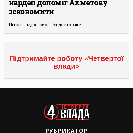
нардеп допоміг Ахметову
зекономити
Ці гроші недоотримає бюджет країни...
Підтримайте роботу «Четвертої
влади»
РУБРИКАТОР