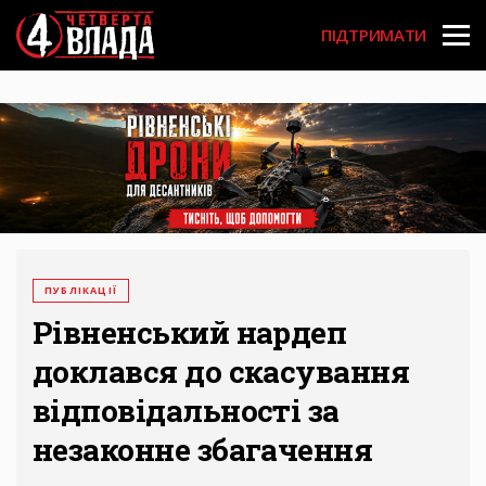
Перейти
User
до
ПІДТРИМАТИ
основного
account
вмісту
menu
ПУБЛІКАЦІЇ
Рівненський нардеп
доклався до скасування
відповідальності за
незаконне збагачення