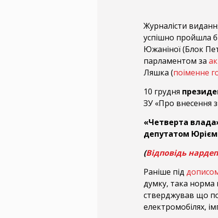
Журналісти виданн
успішно пройшла б
Южаніної (Блок Пет
парламентом за
ак
Ляшка (
поіменне г
10 грудня
президе
ЗУ «Про внесення з
«Четверта влада»
депутатом Юрієм 
(
Відповідь нарде
Раніше під
дописо
думку, така норма 
стверджував що под
електромобілях, ім