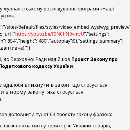
у журналістському розслідуванні програми «Наші
гусом»:
":"/sites/default/files/styles/video_embed_wysiwyg_previ
o_url":"
https://youtu.be/f0N0hN9vmvU
","settings":
th":"854","height":"480","autoplay":0},"settings_summary":
даптивне)."]}
і, до Верховної Ради надійшов
Проект Закону про
 Податкового кодексу України
.
не вдалося впихнути в закон, що стосується
и в норму закону, яка стосується
.
ав доповнити пункт 64 проекту закону фразою:
із ввезення на митну територію України товарів,