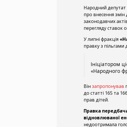
Народний депутат 
про внесення змін 
законодавчих акті
перегляду ставок о
У липні фракція
«Н
правку з пільгами 
Ініціатором ці
«Народного ф
Він
запропонував
п
до статті 165 та 1
прав дітей.
Правка передбача
відновлюваної е
недоотримала голо