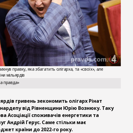
хнув правку, яка збагатить олігарха, та «своїх», але
ни мільярдів
ка правда»
ьярдів гривень зекономить олігарх Рінат
нардепу від Рівненщини Юрію Вознюку. Таку
ва Асоціації споживачів енергетики та
уг Андрій Герус. Саме стільки має
жет країни до 2022-го року.