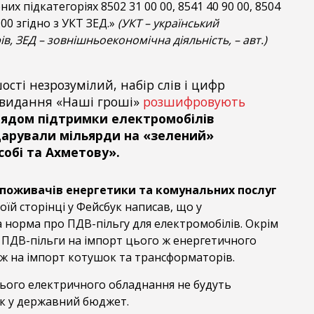
их підкатегоріях 8502 31 00 00, 8541 40 90 00, 8504
 00 згідно з УКТ ЗЕД.»
(УКТ – український
в, ЗЕД – зовнішньоекономічна діяльність, – авт.)
ості незрозумілий, набір слів і цифр
з видання «Наші гроші»
розшифровують
лядом підтримки електромобілів
арували мільярди на «зелений»
собі та Ахметову».
 споживачів енергетики та комунальних послуг
оїй сторінці у Фейсбук написав, що у
 норма про ПДВ-пільгу для електромобілів. Окрім
і ПДВ-пільги на імпорт цього ж енергетичного
ож на імпорт котушок та трансформаторів.
ього електричного обладнання не будуть
к у державний бюджет.