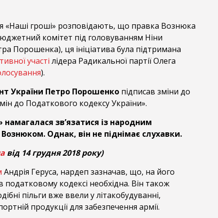
я «Наші гроші» розповідають, що правка Вознюка
юджетний комітет під головуванням Ніни
ра Порошенка), ця ініціатива була підтримана
тивної участі
лідера Радикальної партії Олега
олосування
).
нт України Петро Порошенко
підписав зміни до
мін до Податкового кодексу України».
 намагалася зв’язатися із народним
Вознюком. Однак, він не піднімає слухавки.
па
від 14 грудня 2018 року)
м
Андрія Геруса, нардеп зазначав, що, на його
в податковому кодексі необхідна. Він також
ібні пільги вже ввели у літакобудуванні,
портній продукції для забезпечення армії.