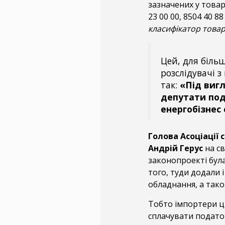
зазначених у товарн
23 00 00, 8504 40 88
класифікатор товарі
Цей, для більш
розслідувачі 
так:
«Під виг
депутати под
енергобізнес 
Голова Асоціації
Андрій Герус
на св
законопроекті була
того, туди додали 
обладнання, а так
Тобто імпортери ц
сплачувати подато