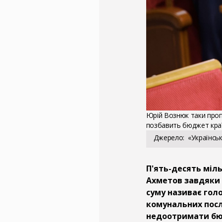
Юрій Вознюк таки пропи
позбавить бюджет краї
Джерело
«Українсь
П'ять-десять міл
Ахметов завдяки 
суму називає голо
комунальних посл
недоотримати бюд