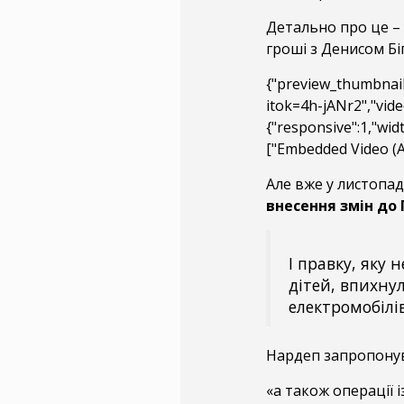
Детально про це – 
гроші з Денисом Бі
{"preview_thumbnail
itok=4h-jANr2","vide
{"responsive":1,"wid
["Embedded Video (А
Але вже у листопад
внесення змін до
І правку, яку 
дітей, впихнул
електромобілів
Нардеп запропонув
«а також операції 