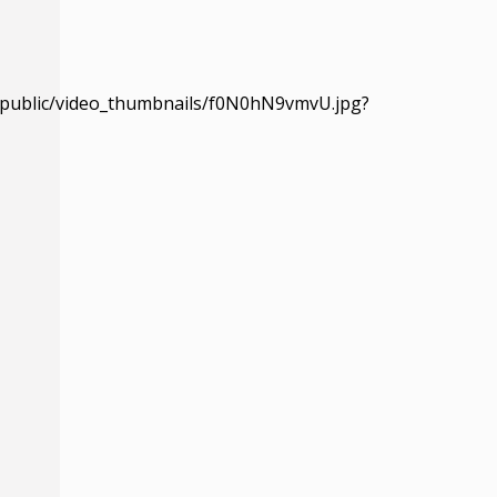
ew/public/video_thumbnails/f0N0hN9vmvU.jpg?