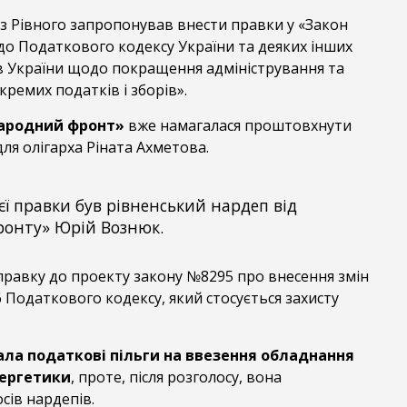
з Рівного запропонував внести правки у «Закон
до Податкового кодексу України та деяких інших
в України щодо покращення адміністрування та
кремих податків і зборів».
ародний фронт»
вже намагалася проштовхнути
для олігарха Ріната Ахметова.
єї правки був рівненський нардеп від
ронту» Юрій Вознюк.
равку до проекту закону №8295 про внесення змін
66 Податкового кодексу, який стосується захисту
ла податкові пільги на ввезення обладнання
нергетики
, проте, після розголосу, вона
сів нардепів.