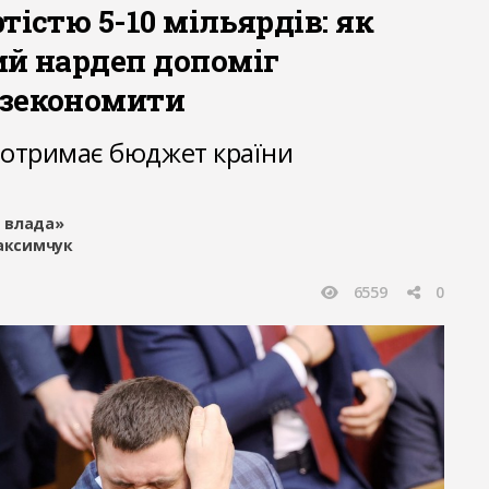
тістю 5-10 мільярдів: як
ий нардеп допоміг
зекономити
оотримає бюджет країни
 влада»
Максимчук
6559
0