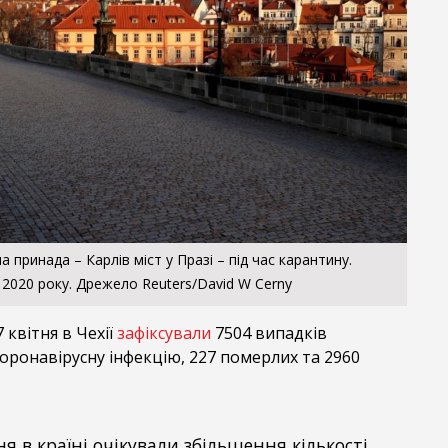
а принада –
Карлів міст у Празі – під час карантину.
2020 року. Дрежело Reuters/David W Cerny
 квітня в Чехії
зафіксували
7504
випадків
оронавірусну інфекцію, 227 померлих та 2960
я в країні очікували збільшення кількості