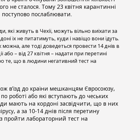
ого не сталося. Тому 23 квітня карантинні
 поступово послаблювати.
и, які живуть в Чехії, можуть вільно виїхати за
доні їх не питатимуть, куди і навіщо вони їдуть.
 можна, але тоді доведеться провести 14 днів в
ії або – від 27 квітня – надати при перетині
ро те, що в людини негативний тест на
ож в’їзд до країни мешканцям Євросоюзу,
по роботі або які вступають до чеських
юди мають на кордоні засвідчити, що в них
русу, а за 10-14 днів після перетину
з пройти лабораторний тест на