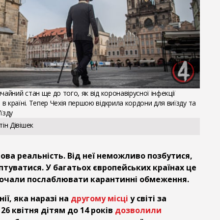
чайний стан ще до того, як від коронавірусної інфекції
 країні. Тепер Чехія першою відкрила кордони для виїзду та
їзду
ін Дівішек
ова реальність. Від неї неможливо позбутися,
туватися. У багатьох європейських країнах це
почали послаблювати карантинні обмеження.
ії, яка наразі на
другому місці
у світі за
 26 квітня дітям до 14 років
дозволили