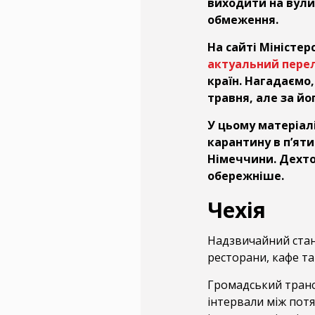
виходити на вули
обмеження.
На сайті Міністе
актуальний перел
країн. Нагадаємо,
травня, але за й
У цьому матеріал
карантину в п’яти 
Німеччини. Дехто
обережніше.
Чехія
Надзвичайний стан 
ресторани, кафе та
Громадський транс
інтервали між пот