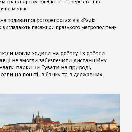
им транспортом. Здебільшого через те, що
начно менше.
а подивитися фоторепортаж від «Радіо
як виглядають пасажири празького метрополітену
 люди могли ходити на роботу і з роботи
авці не змогли забезпечити дистанційну
дувати парки чи бувати на природі,
рави на пошті, в банку та в державних