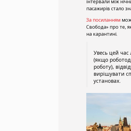
інтервали між нічн
пасажирів стало з
За посиланням
можн
Свобода» про те, 
на карантині.
Увесь цей час
(якщо роботод
роботу), відві
вирішувати сп
установах.