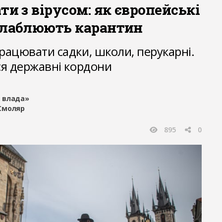
ти з вірусом: як європейські
слаблюють карантин
ацювати садки, школи, перукарні.
я державні кордони
 влада»
Смоляр
895
0