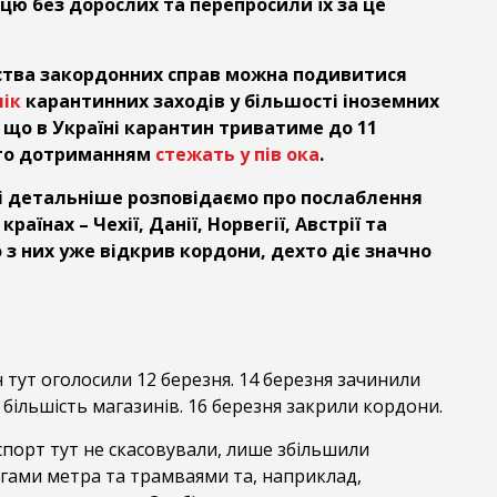
цю без дорослих та перепросили їх за це
рства закордонних справ можна подивитися
ік
карантинних заходів у більшості іноземних
 що в Україні карантин триватиме до 11
ого дотриманням
стежать у пів ока
.
і детальніше розповідаємо про послаблення
країнах – Чехії, Данії, Норвегії, Австрії та
 з них уже відкрив кордони, дехто діє значно
тут оголосили 12 березня. 14 березня зачинили
 більшість магазинів. 16 березня закрили кордони.
порт тут не скасовували, лише збільшили
ягами метра та трамваями та, наприклад,