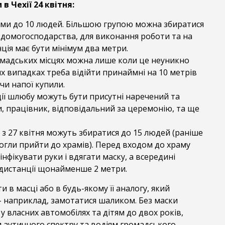
 Чехії 24 квітня:
ами до 10 людей. Більшою групою можна збиратися
 домогосподарства, для виконання роботи та на
ція має бути мінімум два метри.
ромадських місцях можна лише коли це неуникно
их випадках треба відійти принаймні на 10 метрів
 чи напої купили.
ції шлюбу можуть бути присутні наречений та
и, працівник, відповідальний за церемонію, та ще
 з 27 квітня можуть збиратися до 15 людей (раніше
могли прийти до храмів). Перед входом до храму
інфікувати руки і вдягати маску, а всередині
дистанції щонайменше 2 метри.
и в масці або в будь-якому її аналогу, який
, – наприклад, замотатися шаликом. Без маски
у власних автомобілях та дітям до двох років,
 аутичного спектру та водіям громадського