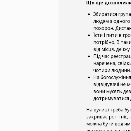
Що ще дозволили в
Збиратися груп
людям з одного
похорон. Дистан
Їсти і пити в г
потрібно. В так
від місця, де їжу
Під час реєстра
наречена, свідк
чотири людини.
На богослужіння
відвідувачі не 
вони мусять дез
дотримуватися 
На вулиці треба бут
закриває рот і ніс
можна бути водіям 
людям з розладами