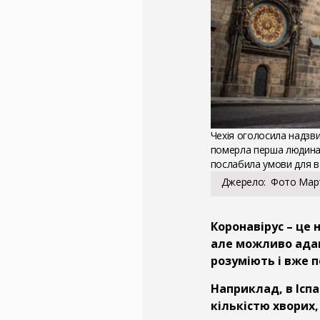
Чехія оголосила надзви
померла перша людина в
послабила умови для в'
Джерело
Фото Март
Коронавірус –
це н
але можливо адап
розуміють і вже 
Наприклад, в Іспан
кількістю хворих,