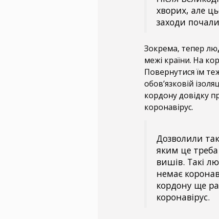
хворих, але ць
заходи почали
Зокрема, тепер люд
межі країни. На кор
Повернутися їм теж
обов’язковій ізоляц
кордону довідку п
коронавірус.
Дозволили так
яким це треба 
вишів. Такі л
немає коронаві
кордону ще ра
коронавірус.