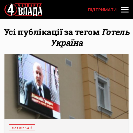
Перейти
User
до
ПІДТРИМАТИ
основного
account
вмісту
menu
Усі публікації за тегом
Готель
Україна
ПУБЛІКАЦІЇ