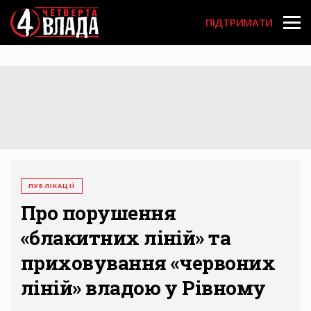
Перейти
User
до
ПІДТРИМАТИ
основного
account
вмісту
menu
ПУБЛІКАЦІЇ
Про порушення
«блакитних ліній» та
приховування «червоних
ліній» владою у Рівному