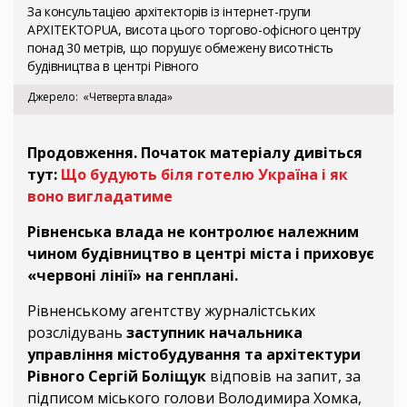
За консультацією архітекторів із інтернет-групи
АРХІТЕКТОРUA, висота цього торгово-офісного центру
понад 30 метрів, що порушує обмежену висотність
будівництва в центрі Рівного
Джерело
«Четверта влада»
Продовження. Початок матеріалу дивіться
тут:
Що будують біля готелю Україна і як
воно вигладатиме
Рівненська влада не контролює належним
чином будівництво в центрі міста і приховує
«червоні лінії» на генплані.
Рівненському агентству журналістських
розслідувань
заступник начальника
управління містобудування та архітектури
Рівного Сергій Боліщук
відповів на запит, за
підписом міського голови Володимира Хомка,