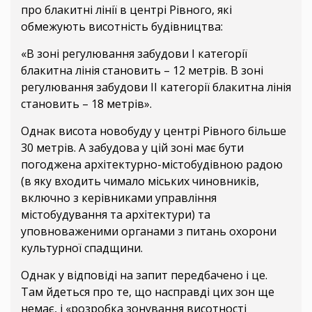
про блакитні лінії в центрі Рівного, які
обмежують висотність будівництва:
«В зоні регулювання забудови І категорії
блакитна лінія становить – 12 метрів. В зоні
регулювання забудови ІІ категорії блакитна лінія
становить – 18 метрів».
Однак висота новобуду у центрі Рівного більше
30 метрів. А забудова у цій зоні має бути
погоджена архітектурно-містобудівною радою
(в яку входить чимало міських чиновників,
включно з керівниками управління
містобудування та архітектури) та
уповноваженими органами з питань охорони
культурної спадщини.
Однак у відповіді на запит передбачено і це.
Там йдеться про те, що насправді цих зон ще
немає, і «розробка зонування висотності