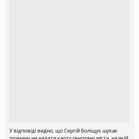
У відповіді видно, що Сергій Боліщук шукає
причину не надати карту генплану міста, на якій