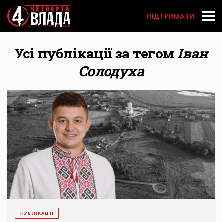
Перейти
User
до
ПІДТРИМАТИ
основного
account
вмісту
menu
Усі публікації за тегом
Іван
Солодуха
ПУБЛІКАЦІЇ