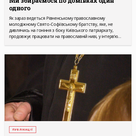
Ми збираємося по домівках один
одного
Як зараз ведеться Рівненському православному
молодіжному Свято-Софіївському братству, яке, не
дивлячись на гоніння з боку Київського патріархату,
продовжує працювати на православній ниві, у інтерв’ю…
ПУБЛІКАЦІЇ