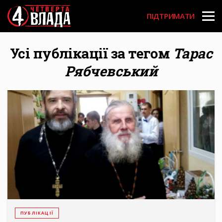
Перейти
User
до
ПІДТРИМАТИ
основного
account
вмісту
menu
Усі публікації за тегом
Тарас
Рябчевський
ПУБЛІКАЦІЇ