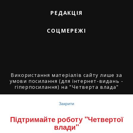
РЕДАКЦІЯ
СОЦМЕРЕЖІ
Використання матеріалів сайту лише за
умови посилання (для інтернет-видань -
гіперпосилання) на "Четверта влада"
© ГО "Агенція журналістських розслідувань
"Четверта влада": 2008-2026.
Закрити
© ГО "Рівненський прес клуб": 2008-2026. ©
Підтримайте роботу "Четвертої
Володимир Торбіч: 2008-2026.
влади"
© Copyright by
SoftGroup
2026 All Right