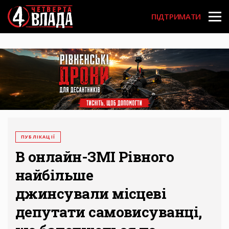
Перейти
User
до
ПІДТРИМАТИ
основного
account
вмісту
menu
ПУБЛІКАЦІЇ
В онлайн-ЗМІ Рівного
найбільше
джинсували місцеві
депутати самовисуванці,