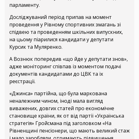
парламенту.
Досліджуваний період припав на момент
проведення у Рівному спортивних змагань зі
спідвею та проведенням шкільних випускних,
на цьому піарилися кандидати у депутати
Курсик та Муляренко.
А Вознюк попередив «що йде у депутати знов»,
адже моніторинг співпав із моментом подачі
документів кандидатами до ЦВК та їх
реєстрації.
«Джинса» партійна, що була маркована
неналежним чином, іноді мала вигляд
виважених, довгих статей про економічне
становище країни, як от від партії «Українська
стратегія» Гройсмана під заголовком «На
Рівненщині пенсіонери, що мають великий стаж
і мало заробляли, отримають підвищення