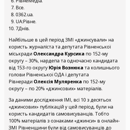
РівнеМедіа.
Все.
0362.ua.
UA:Рівне.
7Днів.
Найбільше в цей період ЗМІ «джинсували» на
користь журналіста та депутата Рівненської
міськради
Олександра Курсика
по 152-му
округу – 30%, нардепа та одночасно кандидата
від 153-го округу
Юрія Вознюка
та колишнього
голови Рівненської ОДА і депутата
Рівнеради
Олексія Муляренка
по 152-му
округу – по 20% «джинсових» матеріалів.
За даними дослідження ІМІ, всі 10 з десятьох
«джинсових» публікацій у цей період, були на
користь кандидатів самовисуванців. Тобто
100% матеріалів з ознаками «джинси» в онлайн-
ЗМІ Рівненщини були від самовисуванців до