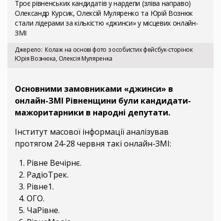
Троє рівненських кандидатів у нардепи (зліва направо)
Олександр Курсик, Олексій Муляренко та Юрій Вознюк
стали лідерами за кількістю «джинси» у місцевих онлайн-
ЗМІ
Джерело
Колаж на основі фото з особистих фейсбук-сторінок
Юрія Вознюка, Олексія Муляренка
Основними замовниками «джинси» в
онлайн-ЗМІ Рівненщини були кандидати-
мажоритарники в народні депутати.
Інститут масової інформації аналізував
протягом 24-28 червня такі онлайн-ЗМІ:
Рівне Вечірнє.
РадіоТрек.
Рівне1.
ОГО.
ЧаРівне.