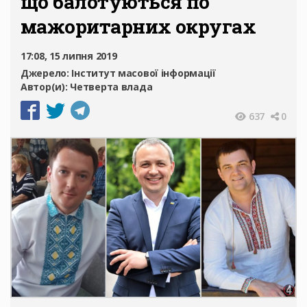
що балотуються по
мажоритарних округах
17:08, 15 липня 2019
Джерело:
Інститут масової інформації
Автор(и):
Четверта влада
637
0