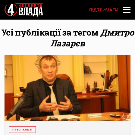
Перейти
User
до
ПІДТРИМАТИ
основного
account
вмісту
menu
Усі публікації за тегом
Дмитро
Лазарєв
ПУБЛІКАЦІЇ